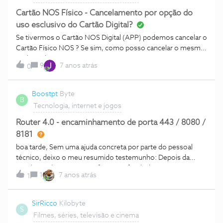
Cartão NOS Físico - Cancelamento por opção do
uso esclusivo do Cartão Digital?
Se tivermos o Cartão NOS Digital (APP) podemos cancelar o
Cartão Físico NOS ? Se sim, como posso cancelar o mesmo
? Obrigado.
9
7 anos atrás
0
Boostpt
Byte
B
Tecnologia, internet e jogos
Router 4.0 - encaminhamento de porta 443 / 8080 /
8181
boa tarde, Sem uma ajuda concreta por parte do pessoal
técnico, deixo o meu resumido testemunho: Depois da
instalação do 4.0, e sem a função referida, ligo para a
1
7 anos atrás
1
pcmedic. Entraram remotamente no meu PC, para fazer o
que eu ja tinha feito. Conclusão deles: router com anomalia,
pois segundo o técnico, era garantido que o router dava para
SirRicco
Kilobyte
S
encaminhar a porta 443 e a 8080, logo o meu tinha uma
Filmes, séries, televisão e cinema
avaria. 15 dias depois e vários telefonemas para a PCMEDIC