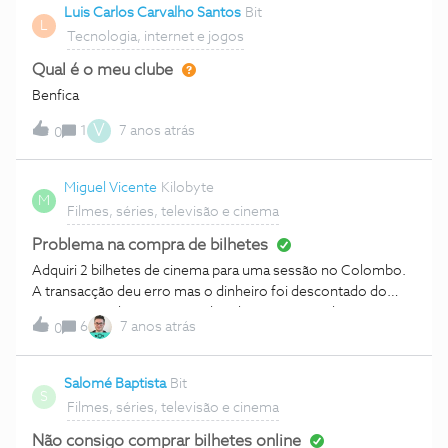
Luis Carlos Carvalho Santos
Bit
L
Tecnologia, internet e jogos
Qual é o meu clube
Benfica
V
1
7 anos atrás
0
Miguel Vicente
Kilobyte
M
Filmes, séries, televisão e cinema
Problema na compra de bilhetes
Adquiri 2 bilhetes de cinema para uma sessão no Colombo.
A transacção deu erro mas o dinheiro foi descontado do
cartão que utilizei. Gostaria de saber como resolver a
6
7 anos atrás
0
situação. Obrigado.
Salomé Baptista
Bit
S
Filmes, séries, televisão e cinema
Não consigo comprar bilhetes online