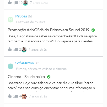
10
7 anos atrás
1
passado.
MrBoas
Bit
M
Festivais de música
Promoção #aNOSdá do Primavera Sound 2019
Boas, Eu gostava de saber se campanha #aNOSdá se aplica
também a utilizadores com WTF ou apenas para clientes
com serviço TV
2
7 anos atrás
0
SofiaMattos
Bit
S
Filmes, séries, televisão e cinema
Cinema - Sai de baixo
Boa tarde Hoje ouvi falar que vai sair dia 23 o filme “sai de
baixo” mas não consigo encontrar nenhuma informação nos
cinemas. Queria saber os horários e quando sai. Alguém tem
4
7 anos atrás
0
essa informação? Obrigada