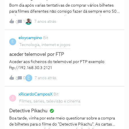
Bom dia após varias tentativas de comprar vários bilhetes
para filmes diferentes não consigo fazer dá sempre erro 502
Bad Gateway ja a app nao me deixa iniciar sessão alguem me
1
7 anos atrás
0
consegue dizer o que se passa ?
eloycampino
Bit
E
Tecnologia, internet e jogos
aceder telemovel por FTP
Aceder aos ficheiros do telemóvel por FTP exemplo
ftp://192.168.30.3:2121
E
0
7 anos atrás
0
xRicardoCamposX
Bit
X
Filmes, séries, televisão e cinema
Detective Pikachu
Boa tarde, vinha por este meio questionar sobre a compra
de bilhetes para o filme do "Detective Pikachu". As cartas