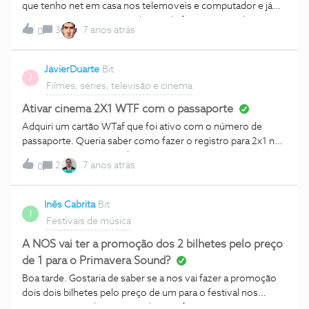
quando o recebi em casa, vou às configurações do
que tenho net em casa nos telemoveis e computador e já
equipamento recebido e tenho uma surpresa, o modelo é o
tive na tv, mas entretanto deixou de funcionar não liga ao
mesmo, mas com 16GB/2GB RAM! Vou ao site da loja
3
7 anos atrás
0
modem
online, e verifico que o modelo encomendado Xiaomi Redmi
7, alem de terem mudado de características, mudou também
JavierDuarte
Bit
de preço......agora a 129,99€.......está mais barato do que
J
Filmes, séries, televisão e cinema
tinha comprado à 2 dias atrás!!!! Gostaria de saber o que
pretendem fazer com o assunto! Não adquiri um
Ativar cinema 2X1 WTF com o passaporte
equipamento com 16gb de armazenament
Adquiri um cartão WTaf que foi ativo com o número de
passaporte. Queria saber como fazer o registro para 2x1 no
cinema com o número de passaporte?
2
7 anos atrás
0
Inês Cabrita
Bit
I
Festivais de música
A NOS vai ter a promoção dos 2 bilhetes pelo preço
de 1 para o Primavera Sound?
Boa tarde. Gostaria de saber se a nos vai fazer a promoção
dois dois bilhetes pelo preço de um para o festival nos
primavera sound este ano, tal como fizeram no ano