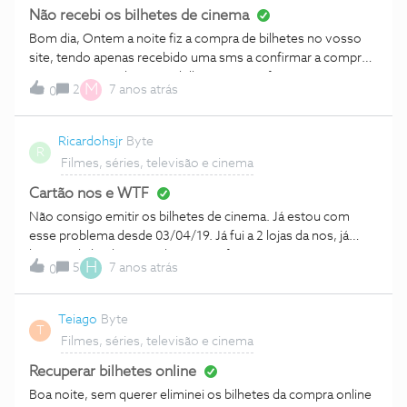
na TV" 3. carreg
Não recebi os bilhetes de cinema
Bom dia, Ontem a noite fiz a compra de bilhetes no vosso
site, tendo apenas recebido uma sms a confirmar a compra
mas não o e-mail Com os bilhetes. Já verifiquei no spam e
M
2
7 anos atrás
0
nada. Que devo fazer ?!
Ricardohsjr
Byte
R
Filmes, séries, televisão e cinema
Cartão nos e WTF
Não consigo emitir os bilhetes de cinema. Já estou com
esse problema desde 03/04/19. Já fui a 2 lojas da nos, já
liguei na linha de apoio da nos e wtf e ninguém consegue
H
5
7 anos atrás
0
resolver meu problema. Mando a msg para o número
indicado e recebo a mensagem de volta: Espere até amanhã,
vai valer a pena. Estou tentando desde então e não tenho
Teiago
Byte
T
acesso. Ja liguei inúmeras vezes, já fui em lojas da nos, já fui
Filmes, séries, televisão e cinema
no balcão do cinema e até agora não tenho retorno de
ninguém!!! Ninguém sabe oq devo fazer, todos falam para
Recuperar bilhetes online
eu esperar 48h e nada. Na área para cadastrar meu wtf
Boa noite, sem querer eliminei os bilhetes da compra online