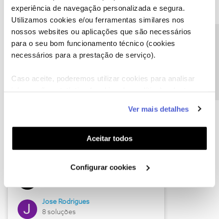
experiência de navegação personalizada e segura.
Utilizamos cookies e/ou ferramentas similares nos
nossos websites ou aplicações que são necessários
Descubra as novidades de junho
Precisa de ajuda?
para o seu bom funcionamento técnico (cookies
necessários para a prestação de serviço).
Caso aceite, poderemos utilizar cookies para analisar
informação estatística (cookies de analítica), adaptar
este serviço às suas preferências e apresentar-lhe
Ver mais detalhes
funcionalidades (cookies de personalização e
funcionalidade) e adaptar anúncios aos seus interesses
(cookies de publicidade personalizada). Pode gerir a
Aceitar todos
utilização dos cookies clicando em "
Configurar
Hall of Fame de junho
Cookies
".
Configurar cookies
Guimas
12 soluções
Jose Rodrigues
8 soluções