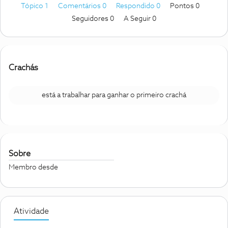
Tópico 1
Comentários 0
Respondido 0
Pontos 0
Seguidores
0
A Seguir
0
Crachás
está a trabalhar para ganhar o primeiro crachá
Sobre
Membro desde
Atividade