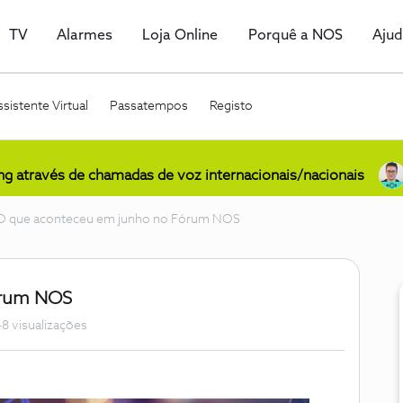
TV
Alarmes
Loja Online
Porquê a NOS
Aju
sistente Virtual
Passatempos
Registo
ing através de chamadas de voz internacionais/nacionais
O que aconteceu em junho no Fórum NOS
órum NOS
8 visualizações