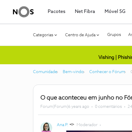
Pacotes
Net Fibra
Móvel 5G
Grupos
As
Categorias
Centro de Ajuda
Vishing | Phish
Comunidade
Bem-vindo
Conhecer o Fórum
O que aconteceu em junho no F
Forum|Forum|6 years ago
0 comentários
24
Ana P.
Moderador