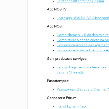
Telefone fixo sem fios CS1300
App NOS TV:
Login app NOS TV iOS: Mensagens 
App NOS:
Como alterar o NIB do débito dir
Como ativar o débito direto na 
Consulta de Acordo de Pagamen
Consulta de Nota de Crédito na 
Gerir produtos e serviços:
Serviço Pagamentos e Recargas: p
de uma Chamada
Passatempos:
Passatempo Discovery Channel: 
Conhecer o Fórum:
Hall of Fame - Maio