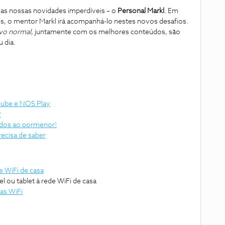
das nossas novidades imperdíveis – o
Personal Markl
. Em
es, o mentor Markl irá acompanhá-lo nestes novos desafios.
vo normal,
juntamente com os melhores conteúdos, são
 dia.
clube e NOS Play
?
údos ao pormenor!
recisa de saber
 WiFi de casa
 ou tablet à rede WiFi de casa
as WiFi