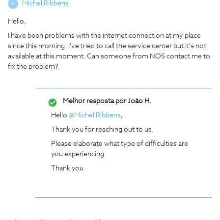
Michel Ribbens
M
Hello,
I have been problems with the internet connection at my place
since this morning. I've tried to call the service center but it's not
available at this moment. Can someone from NOS contact me to
fix the problem?
Melhor resposta por
João H.
Hello
@Michel Ribbens
,
Thank you for reaching out to us.
Please elaborate what type of difficulties are
you experiencing.
Thank you