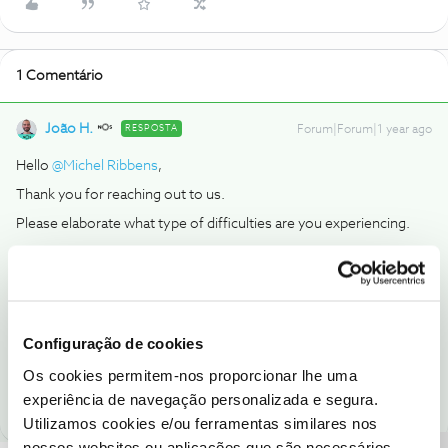
1 Comentário
João H.
RESPOSTA
Forum|Forum|1 year ago
Hello
@Michel Ribbens
,
Thank you for reaching out to us.
Please elaborate what type of difficulties are you experiencing.
Thank you
Ajude a comunidade a encontrar informação relevante. Marque
como "Melhor Resposta" e faça "Like" nos melhores comentários.
Configuração de cookies
Siga os perfis da moderação, através da opção "Seguir", para estar
Os cookies permitem-nos proporcionar lhe uma
sempre a par das ultimas novidades.
experiência de navegação personalizada e segura.
Utilizamos cookies e/ou ferramentas similares nos
nossos websites ou aplicações que são necessários