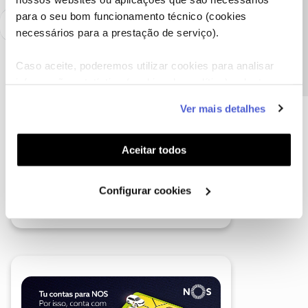
Precisa de ajuda?
para o seu bom funcionamento técnico (cookies
necessários para a prestação de serviço).
Caso aceite, poderemos utilizar cookies para analisar
informação estatística (cookies de analítica), adaptar
este serviço às suas preferências e apresentar-lhe
Ver mais detalhes
funcionalidades (cookies de personalização e
funcionalidade) e adaptar anúncios aos seus interesses
(cookies de publicidade personalizada). Pode gerir a
Aceitar todos
utilização dos cookies clicando em "
Configurar
Cookies
".
Configurar cookies
A poupança que COMBINA