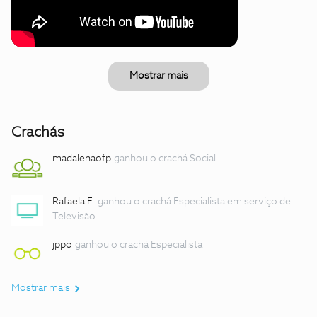
Mostrar mais
Crachás
madalenaofp
ganhou o crachá Social
Rafaela F.
ganhou o crachá Especialista em serviço de
Televisão
jppo
ganhou o crachá Especialista
Mostrar mais