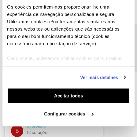
Os cookies permitem-nos proporcionar lhe uma
experiência de navegação personalizada e segura.
Utilizamos cookies e/ou ferramentas similares nos
Descubra as novidades de julho
nossos websites ou aplicações que são necessários
Precisa de ajuda?
para o seu bom funcionamento técnico (cookies
necessários para a prestação de serviço).
Caso aceite, poderemos utilizar cookies para analisar
informação estatística (cookies de analítica), adaptar
este serviço às suas preferências e apresentar-lhe
Ver mais detalhes
funcionalidades (cookies de personalização e
funcionalidade) e adaptar anúncios aos seus interesses
(cookies de publicidade personalizada). Pode gerir a
Hall of Fame de julho
Aceitar todos
utilização dos cookies clicando em "
Configurar
Guimas
Cookies
".
Configurar cookies
17 soluções
ByteSábio
13 soluções