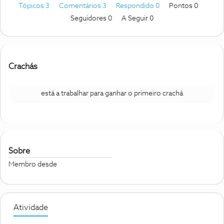
Tópicos 3
Comentários 3
Respondido 0
Pontos 0
Seguidores
0
A Seguir
0
Crachás
está a trabalhar para ganhar o primeiro crachá
Sobre
Membro desde
Atividade