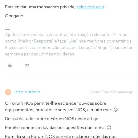
Para enviar uma mensagem privada,
selecione aqui
.
Obrigado
Ajude a comunidade a encontrar informação relevante. Marque
como "Melhor Resposta" e faça "Like" nos melhores comentários.
Siga os perfis da moderação, através da opção "Seguir", para estar
sempre a par das ultimas novidades.
João António
Forum|Forum|3 years ago
J
O Fórum NOS permite-lhe esclarecer dúvidas sobre
equipamentos, produtos e serviços NOS, e muito mais 😊
Descubra tudo sobre o Fórum NOS neste artigo:
Partilhe connosco duvidas ou sugestões que tenha! 🙂
Bom dia se o Fórum NOS permite esclarecer dúvidas dos