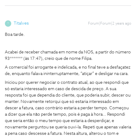
Titalves
Forum|Forum|2 years ago
T
Boa tarde.
Acabei de receber chamada em nome da NOS, a partir do número
93******* (às 17:47), creio que de nome Filipa.
A comercial foi arrogante e indelicada, e no final teve a desfaçatez
de, enquanto falava ininterruptamente, “atiçar” e desligar na cara.
Iniciou por querer negociar o contrato atual, ao que respondi que
só estaria interessado em caso de descida de preço. A sua
resposta foi que dependia do cliente, que poderia subir, descer ou
manter. Novamente retorqui que só estaria interessado em
descer a fatura, caso contrário estaria a perder tempo. Começou
a dizer que ela não perde tempo, pois é paga à hora… Respondi
que seria então o meu tempo que estaria a desperdiçar, e
novamente perguntou se queria ouvi-la. Repeti que apenas valeria
a pena caso descesse a fatura. Nesta altura, alterou o tom e