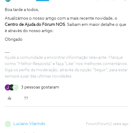
Boa tarde a todos,
Atualizámos o nosso artigo com a mais recente novidade, o
Centro de Ajuda do Fórum NOS
. Saibam em maior detalhe o que
é através do nosso artigo:
Obrigado
Ajude a comunidade a encontrar informação relevante. Marque
como "Melhor Resposta" e faça "Like" nos melhores comentários.
Siga os perfis da moderação, através da opção "Seguir", para estar
sempre a par das ultimas novidades.
3 pessoas gostaram
M
Luciano Vilarindo
Forum|Forum|2 years ago
L