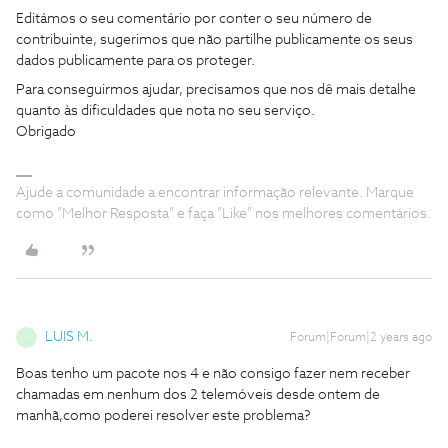
Editámos o seu comentário por conter o seu número de
contribuinte, sugerimos que não partilhe publicamente os seus
dados publicamente para os proteger.
Para conseguirmos ajudar, precisamos que nos dê mais detalhe
quanto às dificuldades que nota no seu serviço.
Obrigado
Ajude a comunidade a encontrar informação relevante. Marque
como "Melhor Resposta" e faça "Like" nos melhores comentários.
LUIS M.
Forum|Forum|2 years ago
L
Boas tenho um pacote nos 4 e não consigo fazer nem receber
chamadas em nenhum dos 2 telemóveis desde ontem de
manhã,como poderei resolver este problema?