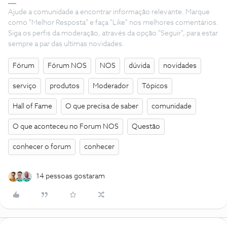
Ajude a comunidade a encontrar informação relevante. Marque
como "Melhor Resposta" e faça "Like" nos melhores comentários.
Siga os perfis da moderação, através da opção "Seguir", para estar
sempre a par das ultimas novidades.
Fórum
Fórum NOS
NOS
dúvida
novidades
serviço
produtos
Moderador
Tópicos
Hall of Fame
O que precisa de saber
comunidade
O que aconteceu no Forum NOS
Questão
conhecer o forum
conhecer
14 pessoas gostaram