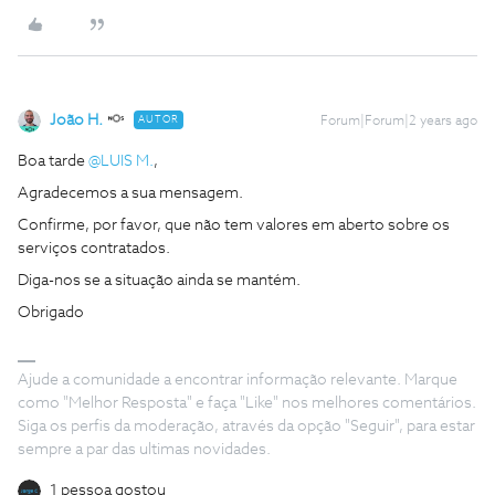
João H.
AUTOR
Forum|Forum|2 years ago
Boa tarde
@LUIS M.
,
Agradecemos a sua mensagem.
Confirme, por favor, que não tem valores em aberto sobre os
serviços contratados.
Diga-nos se a situação ainda se mantém.
Obrigado
Ajude a comunidade a encontrar informação relevante. Marque
como "Melhor Resposta" e faça "Like" nos melhores comentários.
Siga os perfis da moderação, através da opção "Seguir", para estar
sempre a par das ultimas novidades.
1 pessoa gostou