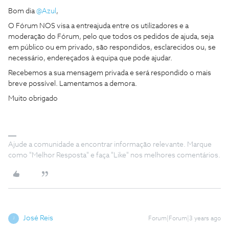
Bom dia
@Azul
,
O Fórum NOS visa a entreajuda entre os utilizadores e a
moderação do Fórum, pelo que todos os pedidos de ajuda, seja
em público ou em privado, são respondidos, esclarecidos ou, se
necessário, endereçados à equipa que pode ajudar.
Recebemos a sua mensagem privada e será respondido o mais
breve possível. Lamentamos a demora.
Muito obrigado
Ajude a comunidade a encontrar informação relevante. Marque
como "Melhor Resposta" e faça "Like" nos melhores comentários.
José Reis
Forum|Forum|3 years ago
J