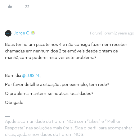
Jorge C
Forum|Forum|2 years ago
Boas tenho um pacote nos 4 e não consigo fazer nem receber
chamadas em nenhum dos 2 telemóveis desde ontem de
manhã,como poderei resolver este problema?
Bom dia
@LUIS M.
,
Por favor detalhe a situação, por exemplo, tem rede?
O problema mantém-se noutras localidades?
Obrigado
Ajude a comunidade do Fórum NOS com “Likes” e “Melhor
Resposta” nas soluções mais úteis. Siga o perfil para acompanhar
dicas, ajuda e novidades do Fórum NOS.