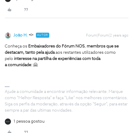
João H.
AUTOR
Forum|Forum|2 years ago
Conheça os
Embaixadores do Fórum NOS
,
membros que se
destacam, tanto pela ajuda
aos restantes utilizadores como
pelo
interesse na partilha de experiências com toda
a comunidade:
🤗
Ajude a comunidade a encontrar informação relevante. Marque
como "Melhor Resposta" e faça "Like" nos melhores comentários.
Siga os perfis da moderação, através da opção "Seguir", para estar
sempre a par das ultimas novidades.
1 pessoa gostou