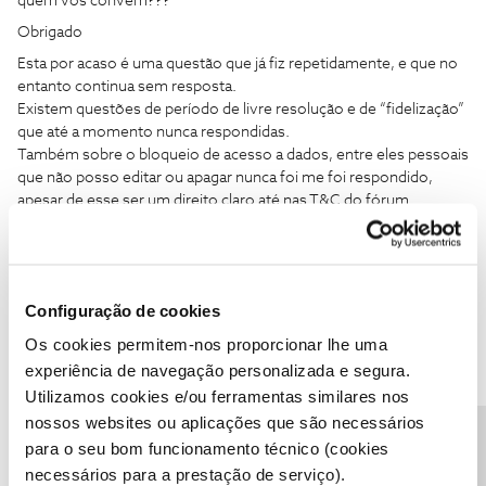
quem vos convém???
Obrigado
Esta por acaso é uma questão que já fiz repetidamente, e que no
entanto continua sem resposta.
Existem questões de período de livre resolução e de “fidelização”
que até a momento nunca respondidas.
Também sobre o bloqueio de acesso a dados, entre eles pessoais
que não posso editar ou apagar nunca foi me foi respondido,
apesar de esse ser um direito claro até nas T&C do fórum.
A NOS infelizmente funciona por departamentos e cada
departamento tem a sua especialidade.
Configuração de cookies
Questões do direito de livre resolução 14 dias são respondidas
por aqui:
https://www.livroreclamacoes.pt/inicio
Os cookies permitem-nos proporcionar lhe uma
experiência de navegação personalizada e segura.
Utilizamos cookies e/ou ferramentas similares nos
Questões do regulamento de proteção de dados tem o
nossos websites ou aplicações que são necessários
encarregado de proteção de dados com email de
para o seu bom funcionamento técnico (cookies
contacto:
https://www.nos.pt/institucional/PT/politica-de-
privacidade/Paginas/tratamento-dados-pessoais.aspx
necessários para a prestação de serviço).