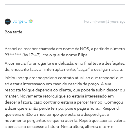
Jorge C
Forum|Forum|2 years ago
Boa tarde.
Acabei de receber chamada em nome da NOS, a partir do número
93******* (às 17:47), creio que de nome Filipa.
A comercial foi arrogante e indelicada, e no final teve a desfaçatez
de, enquanto falava ininterruptamente, “atiçar” e desligar na cara.
Iniciou por querer negociar o contrato atual, ao que respondi que
só estaria interessado em caso de descida de preço. A sua
resposta foi que dependia do cliente, que poderia subir, descer ou
manter. Novamente retorqui que só estaria interessado em
descer a fatura, caso contrário estaria a perder tempo. Começou
a dizer que ela não perde tempo, pois é paga à hora… Respondi
que seria então o meu tempo que estaria a desperdiçar, e
novamente perguntou se queria ouvi-la. Repeti que apenas valeria
a pena caso descesse a fatura. Nesta altura, alterou o tom e