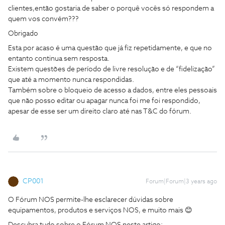
clientes,então gostaria de saber o porquê vocês só respondem a
quem vos convém???
Obrigado
Esta por acaso é uma questão que já fiz repetidamente, e que no
entanto continua sem resposta.
Existem questões de período de livre resolução e de “fidelização”
que até a momento nunca respondidas.
Também sobre o bloqueio de acesso a dados, entre eles pessoais
que não posso editar ou apagar nunca foi me foi respondido,
apesar de esse ser um direito claro até nas T&C do fórum.
CP001
Forum|Forum|3 years ago
O Fórum NOS permite-lhe esclarecer dúvidas sobre
equipamentos, produtos e serviços NOS, e muito mais 😊
Descubra tudo sobre o Fórum NOS neste artigo: