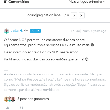
Mais antigos primeiro
81 Comentários
Forum|pagination.label 1 / 4
João H.
AUTOR
Forum|Forum|4 years ago
O Fórum NOS permite-lhe esclarecer dúvidas sobre
equipamentos, produtos e serviços NOS, e muito mais 😊
Descubra tudo sobre o Fórum NOS neste artigo:
Partilhe connosco duvidas ou sugestões que tenha! 🙂
Ajude a comunidade a encontrar informação relevante. Marque
como "Melhor Resposta" e faça "Like" nos melhores comentários.
Siga os perfis da moderação, através da opção "Seguir", para estar
sempre a par das ultimas novidades.
5 pessoas gostaram