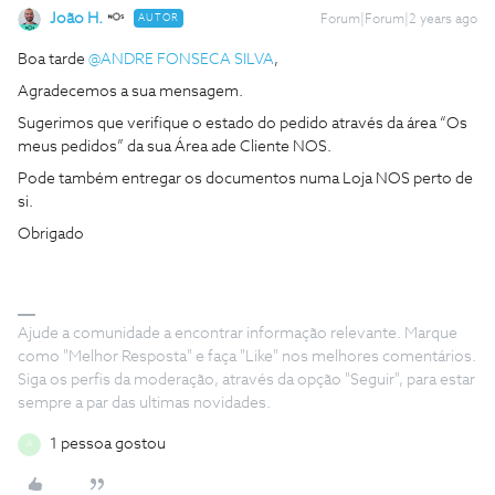
João H.
AUTOR
Forum|Forum|2 years ago
Boa tarde
@ANDRE FONSECA SILVA
,
Agradecemos a sua mensagem.
Sugerimos que verifique o estado do pedido através da área “Os
meus pedidos” da sua Área ade Cliente NOS.
Pode também entregar os documentos numa Loja NOS perto de
si.
Obrigado
Ajude a comunidade a encontrar informação relevante. Marque
como "Melhor Resposta" e faça "Like" nos melhores comentários.
Siga os perfis da moderação, através da opção "Seguir", para estar
sempre a par das ultimas novidades.
1 pessoa gostou
A