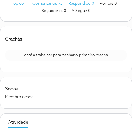
Tópico 1
Comentários 72
Respondido 0
Pontos 0
Seguidores
0
A Seguir
0
Crachás
está a trabalhar para ganhar o primeiro crachá
Sobre
Membro desde
Atividade