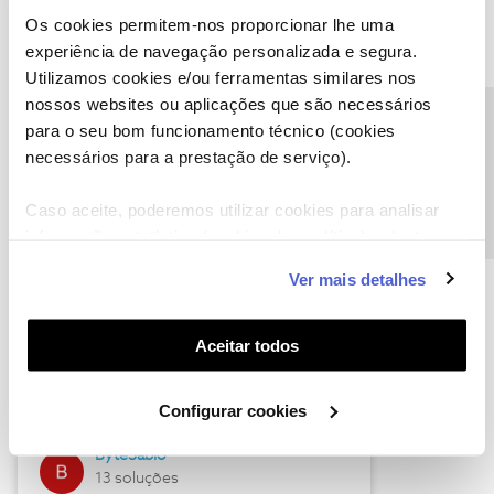
Os cookies permitem-nos proporcionar lhe uma
experiência de navegação personalizada e segura.
Utilizamos cookies e/ou ferramentas similares nos
Descubra as novidades de julho
nossos websites ou aplicações que são necessários
Precisa de ajuda?
para o seu bom funcionamento técnico (cookies
necessários para a prestação de serviço).
Caso aceite, poderemos utilizar cookies para analisar
informação estatística (cookies de analítica), adaptar
este serviço às suas preferências e apresentar-lhe
Ver mais detalhes
funcionalidades (cookies de personalização e
funcionalidade) e adaptar anúncios aos seus interesses
(cookies de publicidade personalizada). Pode gerir a
Hall of Fame de julho
Aceitar todos
utilização dos cookies clicando em "
Configurar
Guimas
Cookies
".
Configurar cookies
17 soluções
ByteSábio
13 soluções