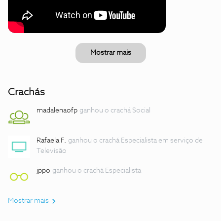
Mostrar mais
Crachás
madalenaofp
ganhou o crachá Social
Rafaela F.
ganhou o crachá Especialista em serviço de
Televisão
jppo
ganhou o crachá Especialista
Mostrar mais