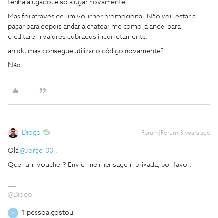
tenha alugado, é só alugar novamente.
Mas foi através de um voucher promocional. Não vou estar a
pagar para depois andar a chatear-me como já andei para
creditarem valores cobrados incorretamente.
ah ok, mas consegue utilizar o código novamente?
Não.
Diogo
Forum|Forum|3 years ago
Olá
@Jorge-00-
,
Quer um voucher? Envie-me mensagem privada, por favor.
@Diogo
1 pessoa gostou
A