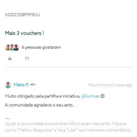
VOD7258FPPRJU
Mais 3 vouchers !
6 pessoas gostaram
Mário P.
Forum|Forum|3 years ago
Muito obrigado pela partilha e iniciativa,
@Guimas
😊
A comunidade agradece o seu acto.
Ajude a comunidade a encontrar informação relevante. Marque
como "Melhor Resposta" e faça "Like" nos melhores comentários.