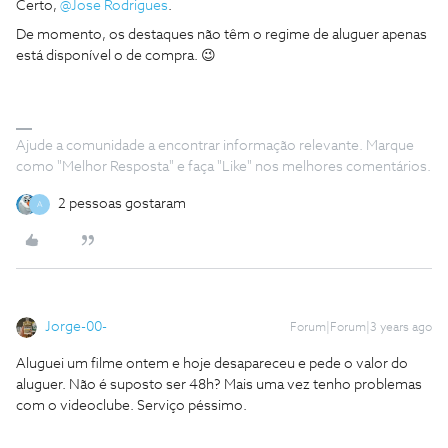
Certo,
@Jose Rodrigues
.
De momento, os destaques não têm o regime de aluguer apenas
está disponível o de compra. 😉
Ajude a comunidade a encontrar informação relevante. Marque
como "Melhor Resposta" e faça "Like" nos melhores comentários.
2 pessoas gostaram
A
Jorge-00-
Forum|Forum|3 years ago
Aluguei um filme ontem e hoje desapareceu e pede o valor do
aluguer. Não é suposto ser 48h? Mais uma vez tenho problemas
com o videoclube. Serviço péssimo.