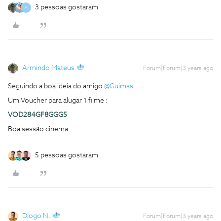
3 pessoas gostaram
A
Armindo Mateus
Forum|Forum|3 years ago
Seguindo a boa ideia do amigo
@Guimas
Um Voucher para alugar 1 filme :
VOD284GF8GGG5
Boa sessão cinema
5 pessoas gostaram
Diogo N.
Forum|Forum|3 years ago