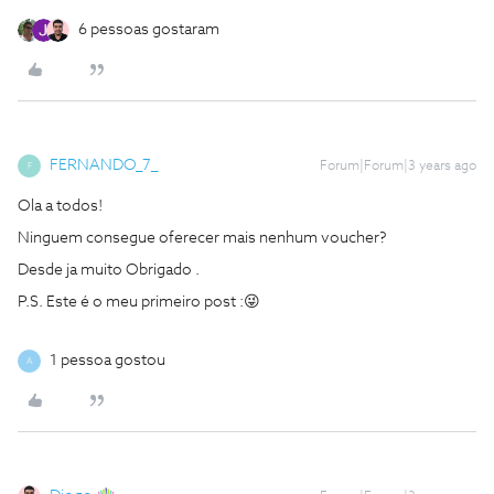
6 pessoas gostaram
FERNANDO_7_
Forum|Forum|3 years ago
F
Ola a todos!
Ninguem consegue oferecer mais nenhum voucher?
Desde ja muito Obrigado .
P.S. Este é o meu primeiro post :😜
1 pessoa gostou
A