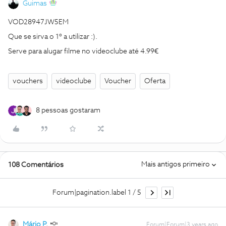
Guimas
VOD28947JW5EM
Que se sirva o 1º a utilizar :).
Serve para alugar filme no videoclube até 4.99€
vouchers
videoclube
Voucher
Oferta
8 pessoas gostaram
Mais antigos primeiro
108 Comentários
Forum|pagination.label 1 / 5
Mário P.
Forum|Forum|3 years ago