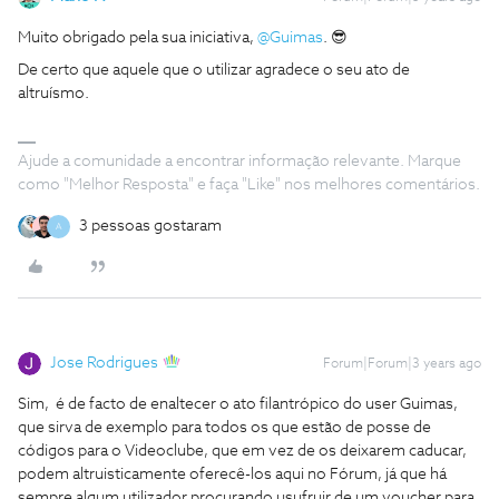
Muito obrigado pela sua iniciativa,
@Guimas
. 😎
De certo que aquele que o utilizar agradece o seu ato de
altruísmo.
Ajude a comunidade a encontrar informação relevante. Marque
como "Melhor Resposta" e faça "Like" nos melhores comentários.
3 pessoas gostaram
A
Jose Rodrigues
Forum|Forum|3 years ago
Sim, é de facto de enaltecer o ato filantrópico do user Guimas,
que sirva de exemplo para todos os que estão de posse de
códigos para o Videoclube, que em vez de os deixarem caducar,
podem altruisticamente oferecê-los aqui no Fórum, já que há
sempre algum utilizador procurando usufruir de um voucher para