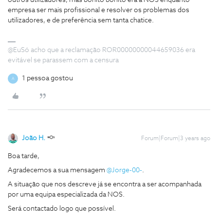
outros utilizadores, mas bonito bonito era a NOS enquanto
empresa ser mais profissional e resolver os problemas dos
utilizadores, e de preferência sem tanta chatice.
@EuSó acho que a reclamação ROR00000000044659036 era
evitável se parassem com a censura
1 pessoa gostou
A
João H.
Forum|Forum|3 years ago
Boa tarde,
Agradecemos a sua mensagem
@Jorge-00-
.
A situação que nos descreve já se encontra a ser acompanhada
por uma equipa especializada da NOS.
Será contactado logo que possível.