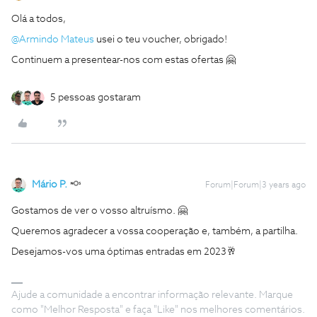
Olá a todos,
@Armindo Mateus
usei o teu voucher, obrigado!
Continuem a presentear-nos com estas ofertas 🤗
5 pessoas gostaram
Mário P.
Forum|Forum|3 years ago
Gostamos de ver o vosso altruísmo. 🤗
Queremos agradecer a vossa cooperação e, também, a partilha.
Desejamos-vos uma óptimas entradas em 2023🥂
Ajude a comunidade a encontrar informação relevante. Marque
como "Melhor Resposta" e faça "Like" nos melhores comentários.