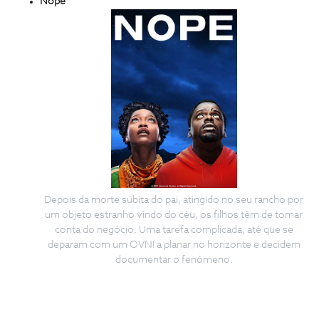
Nope
Depois da morte súbita do pai, atingido no seu rancho por
um objeto estranho vindo do céu, os filhos têm de tomar
conta do negócio. Uma tarefa complicada, até que se
deparam com um OVNI a planar no horizonte e decidem
documentar o fenómeno.