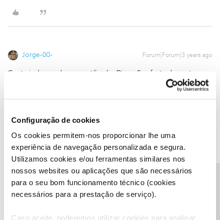
Jorge-00-
Forum|Forum|3 years ago
Gostaria de agradecer ao utilizador Diogo S. o facto de me ter
oferecido um voucher. Alguém que faz pro bono o trabalho que
devia ser feito pelos "profissionais" da NOS que nem se
dignificaram a resolver o meu problema via msn nem pela linha de
apoio.
Configuração de cookies
Os cookies permitem-nos proporcionar lhe uma
1 pessoa gostou
A
experiência de navegação personalizada e segura.
Utilizamos cookies e/ou ferramentas similares nos
nossos websites ou aplicações que são necessários
Precisa de ajuda?
para o seu bom funcionamento técnico (cookies
necessários para a prestação de serviço).
Diogo
Forum|Forum|3 years ago
Caso aceite, poderemos utilizar cookies para analisar
@Jorge-00-
,