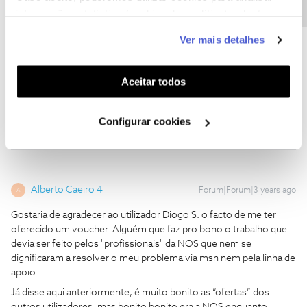
informação estatística (cookies de analítica), adaptar
Sem problema, não custa mesmo nada. ✨
este serviço às suas preferências e apresentar-lhe
Esqueça isso.
Ver mais detalhes
funcionalidades (cookies de personalização e
funcionalidade) e adaptar anúncios aos seus interesses
(cookies de publicidade personalizada). Pode gerir a
Aceitar todos
@Diogo
utilização dos cookies clicando em "
Configurar
3 pessoas gostaram
A
Cookies
".
Configurar cookies
Alberto Caeiro 4
Forum|Forum|3 years ago
A
Gostaria de agradecer ao utilizador Diogo S. o facto de me ter
oferecido um voucher. Alguém que faz pro bono o trabalho que
devia ser feito pelos "profissionais" da NOS que nem se
dignificaram a resolver o meu problema via msn nem pela linha de
apoio.
Já disse aqui anteriormente, é muito bonito as “ofertas” dos