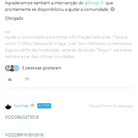
Agradecemos também a intervenção do
@Diogo S.
que
prontamente se disponibilizou a ajudar a comunidade. 😊
Obrigado
Ajude a comunidade a encontrar informação relevante. Marque
como "Melhor Resposta" e faça "Like" nos melhores comentários.
Siga os perfis da moderação, através da opção "Seguir", para estar
sempre a par das ultimas novidades.
3 pessoas gostaram
A
Guimas
AUTOR
Forum|Forum|3 years ago
VOD286G37S5JE
VOD289MMSM3MK