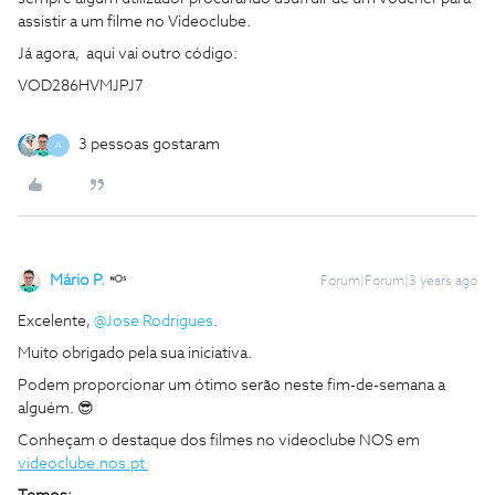
assistir a um filme no Videoclube.
Já agora, aqui vai outro código:
VOD286HVMJPJ7
3 pessoas gostaram
A
Mário P.
Forum|Forum|3 years ago
Excelente,
@Jose Rodrigues
.
Muito obrigado pela sua iniciativa.
Podem proporcionar um ótimo serão neste fim-de-semana a
alguém. 😎
Conheçam o destaque dos filmes no videoclube NOS em
videoclube.nos.pt