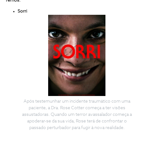
Temos:
Sorri
Após testemunhar um incidente traumático com uma
paciente, a Dra. Rose Cotter começa a ter visões
assustadoras. Quando um terror avassalador começa a
apoderar-se da sua vida, Rose terá de confrontar o
passado perturbador para fugir à nova realidade.