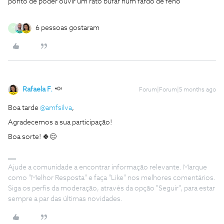
ponto de poder ouvir um rato bufar num fardo de feno”
6 pessoas gostaram
M
Rafaela F.
Forum|Forum|5 months ago
Boa tarde ​
@amfsilva
,
Agradecemos a sua participação!
Boa sorte! 🍀😊
Ajude a comunidade a encontrar informação relevante. Marque
como "Melhor Resposta" e faça "Like" nos melhores comentários.
Siga os perfis da moderação, através da opção "Seguir", para estar
sempre a par das últimas novidades.