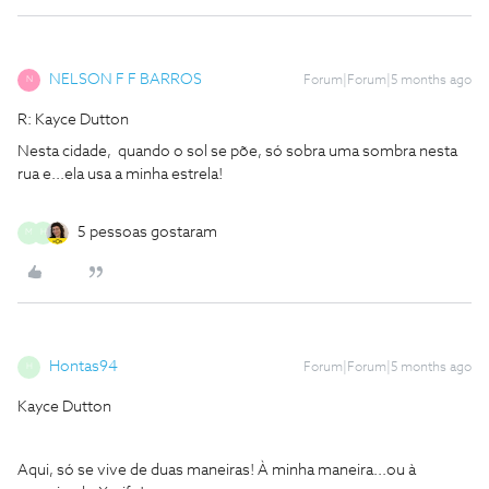
NELSON F F BARROS
Forum|Forum|5 months ago
N
R: Kayce Dutton
Nesta cidade, quando o sol se põe, só sobra uma sombra nesta
rua e...ela usa a minha estrela!
5 pessoas gostaram
M
H
Hontas94
Forum|Forum|5 months ago
H
Kayce Dutton
Aqui, só se vive de duas maneiras! À minha maneira...ou à