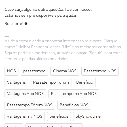
Caso surja alguma outra questão, fale connosco.
Estamos sempre disponíveis para ajudar.
Boa sorte! 🍀
Ajude a comunidade a encontrar informação relevante. Marque
como "Melhor Resposta" e faça "Like" nos melhores comentários.
Siga os perfis da moderação, através da opção "Seguir", para estar
sempre a par das ultimas novidades.
NOS
passatempo
Cinema NOS
Passatempo NOS
Vantagens
Passatempo Fórum
Beneficio
Vantagens App NOS
Passatempo na App NOS
Passatempo Fórum NOS
Beneficios NOS
vantagens my NOS
benefícios
SkyShowtime