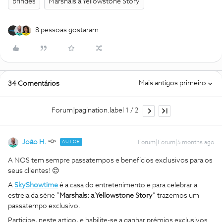
brindes
Marshals a Yellowstone Story
8 pessoas gostaram
Mais antigos primeiro
34 Comentários
Forum|pagination.label 1 / 2
João H.
AUTOR
Forum|Forum|5 months ago
A NOS tem sempre passatempos e benefícios exclusivos para os
seus clientes! 😊
A
SkyShowtime
é a casa do entretenimento e para celebrar a
estreia da série “
Marshals: a Yellowstone Story
” trazemos um
passatempo exclusivo.
Participe, neste artigo, e habilite-se a ganhar prémios exclusivos.