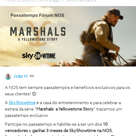
Forum|Forum|5 months ago
34 comentários
João H.
A NOS tem sempre passatempos e benefícios exclusivos para os
seus clientes! 😊
A
SkyShowtime
é a casa do entretenimento e para celebrar a
estreia da série “
Marshals: a Yellowstone Story
” trazemos um
passatempo exclusivo.
Participe no passatempo e habilite-se a ser um dos
10
vencedores
e
ganhar 3 meses de SkyShowtime na NOS
,