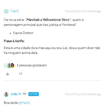
Mariif
Forum|Forum|5 months ago
M
Na nova série
“
Marshals a Yellowstone Story
”
, quem o
personagem principal que traz justiça a Montana?
Kayce Dutton
Frase
à Xerife:
Esta é uma cidade dura mas aqui eu sou Lei, doa a quem doer não
há ninguém acima dela.
3 pessoas gostaram
M
João H.
AUTOR
Forum|Forum|5 months ago
Boa tarde ​
@Mariif
,