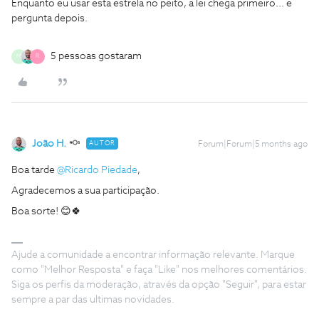
Enquanto eu usar esta estrela no peito, a lei chega primeiro... e
pergunta depois.
5 pessoas gostaram
M
R
João H.
AUTOR
Forum|Forum|5 months ago
Boa tarde ​
@Ricardo Piedade
,
Agradecemos a sua participação.
Boa sorte! 😊🍀
Ajude a comunidade a encontrar informação relevante. Marque
como "Melhor Resposta" e faça "Like" nos melhores comentários.
Siga os perfis da moderação, através da opção "Seguir", para estar
sempre a par das ultimas novidades.