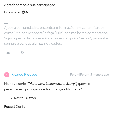
Agradecemos a sua participação.
Boa sorte! 😊🍀
Ajude a comunidade a encontrar informação relevante. Marque
como "Melhor Resposta" e faça "Like" nos melhores comentários.
Siga os perfis da moderação, através da opção "Seguir", para estar
sempre a par das ultimas novidades.
Ricardo Piedade
Forum|Forum|5 months ago
R
Na nova série
“Marshals a Yellowstone Story”
, quem o
personagem principal que traz justiça a Montana?
Kayce Dutton
Frase à Xerife: