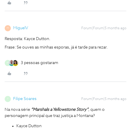
MiguelV
Forum|Forum|5 months ago
M
Resposta: Kayce Dutton.
Frase: Se ouves as minhas esporas, já é tarde para rezar.
3 pessoas gostaram
M
Filipe Soares
Forum|Forum|5 months ago
F
Na nova série
“Marshals a Yellowstone Story”
, quem o
personagem principal que traz justiça a Montana?
Kayce Dutton