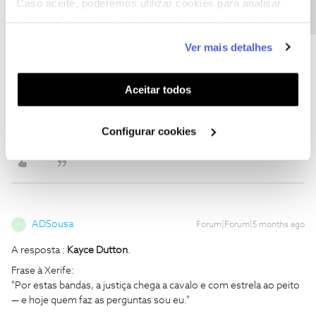
Caso aceite, poderemos utilizar cookies para analisar
informação estatística (cookies de analítica), adaptar
este serviço às suas preferências e apresentar-lhe
Ver mais detalhes
funcionalidades (cookies de personalização e
gmaragao
Forum|Forum|5 months ago
G
funcionalidade) e adaptar anúncios aos seus interesses
Resposta: Kayce Dutton
(cookies de publicidade personalizada). Pode gerir a
Aceitar todos
Frase: Aqui o fado canta-se a pólvora. E eu tenho muita voz.
utilização dos cookies clicando em "
Configurar
Cookies
".
Configurar cookies
6 pessoas gostaram
M
ADSousa
Forum|Forum|5 months ago
A
A resposta :
Kayce Dutton
.
Frase à Xerife:
"Por estas bandas, a justiça chega a cavalo e com estrela ao peito
— e hoje quem faz as perguntas sou eu."