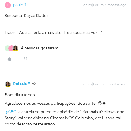
pauloffr
Forum|Forum|5 months ago
P
Resposta: Kayce Dutton
Frase: " Aqui a Lei fala mais alto. E eu sou a sua Voz ! "
4 pessoas gostaram
M
P
Rafaela F.
Forum|Forum|5 months ago
Bom dia a todos,
Agradecemos as vossas participações! Boa sorte. 😊🍀
@ABC.
a estreia do primeiro episódio de “Marshals a Yellowstone
Story” vai ser exibida no Cinema NOS Colombo, em Lisboa, tal
como descrito neste artigo.