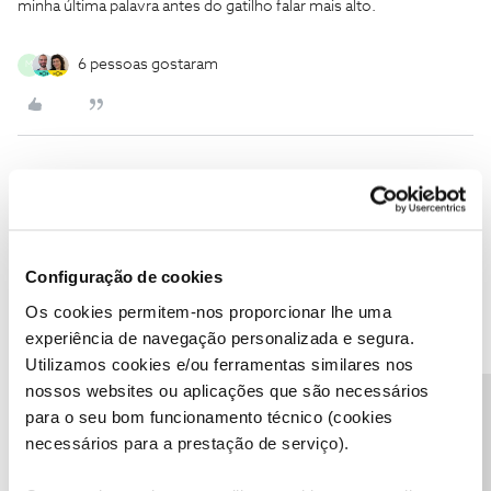
minha última palavra antes do gatilho falar mais alto.
6 pessoas gostaram
M
Rafaela F.
Forum|Forum|5 months ago
Boa tarde ​
@Jorge-00-
,
Agradecemos a sua participação!
Configuração de cookies
Boa sorte. 😊🍀
Os cookies permitem-nos proporcionar lhe uma
experiência de navegação personalizada e segura.
Utilizamos cookies e/ou ferramentas similares nos
Ajude a comunidade a encontrar informação relevante. Marque
nossos websites ou aplicações que são necessários
como "Melhor Resposta" e faça "Like" nos melhores comentários.
Precisa de ajuda?
para o seu bom funcionamento técnico (cookies
Siga os perfis da moderação, através da opção "Seguir", para estar
sempre a par das últimas novidades.
necessários para a prestação de serviço).