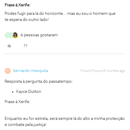
Frase à Xerife:
Podes fugir para lá do horizonte… mas eu sou o homem que
te espera do outro lado!
6 pessoas gostaram
M
F
bernardo mesquita
Forum|Forum|5 months ago
B
Resposta à pergunta do passatempo:
Kayce Dutton
Frase à Xerife:
Enquanto eu for estrela, será sempre lá do alto a minha protecção
e combate pela justiça!