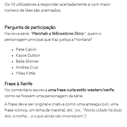
Os 10 utilizadores a responder acertadamente e com maior
número de likes são premiados.
Pergunta de participação
Na nova série
“
Marshals a Yellowstone Story
”
, quem o
personagem principal que traz justiça a Montana?
Pete Calvin
Kayce Dutton
Belle Skinner
Andrea Cruz
Miles Kittle
Frase
à Xerife
No comentário escreva
uma frase curta estilo western/xerife
,
como se fossem uma personagem da série.
A frase deve ser original e criativa
como
uma ameaça cool, uma
frase icónica, um lema de marshal, etc. (
ex. “Nesta cidade há duas
leis: a minha… e a que ainda não inventaram.”)