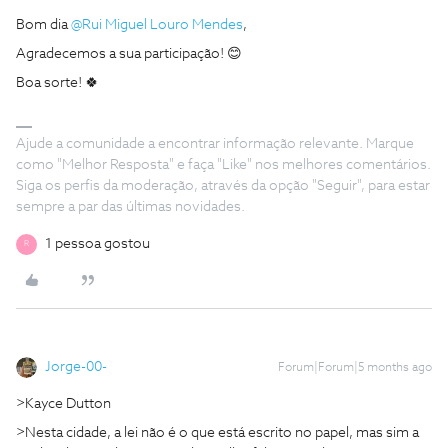
Bom dia ​
@Rui Miguel Louro Mendes
,
Agradecemos a sua participação! 😊
Boa sorte! 🍀
Ajude a comunidade a encontrar informação relevante. Marque
como "Melhor Resposta" e faça "Like" nos melhores comentários.
Siga os perfis da moderação, através da opção "Seguir", para estar
sempre a par das últimas novidades.
1 pessoa gostou
R
Jorge-00-
Forum|Forum|5 months ago
>Kayce Dutton
>Nesta cidade, a lei não é o que está escrito no papel, mas sim a