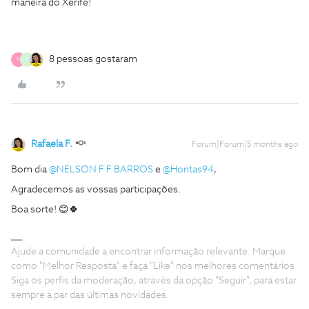
maneira do Xerife!
8 pessoas gostaram
N
H
Rafaela F.
Forum|Forum|5 months ago
Bom dia ​
@NELSON F F BARROS
e ​
@Hontas94
,
Agradecemos as vossas participações.
Boa sorte! 😊🍀
Ajude a comunidade a encontrar informação relevante. Marque
como "Melhor Resposta" e faça "Like" nos melhores comentários.
Siga os perfis da moderação, através da opção "Seguir", para estar
sempre a par das últimas novidades.