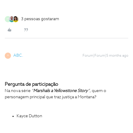
3 pessoas gostaram
M
ABC.
Forum|Forum|5 months ago
A
Pergunta de participação
Na nova série
“
Marshals a Yellowstone Story
”
, quem o
personagem principal que traz justiça a Montana?
Kayce Dutton