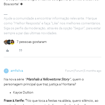
Boa sorte! 🍀
Ajude a comunidade a encontrar informação relevante. Marque
como "Melhor Resposta" e faça "Like" nos melhores comentários.
Siga os perfis da moderação, através da opção "Seguir", para estar
sempre a par das ultimas novidades.
7 pessoas gostaram
amfsilva
Forum|Forum|5 months ago
A
Na nova série
“
Marshals a Yellowstone Story
”
, quem o
personagem principal que traz justiça a Montana?
Kayce Dutton
Frase
à Xerife: “
No que toca a festas na aldeia, quero silêncio, ao