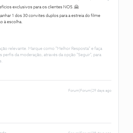
cios exclusivos para os clientes NOS. 🤗
ganhar 1 dos 30 convites duplos para a estreia do filme
o à escolha.
ação relevante. Marque como "Melhor Resposta" e faça
s perfis da moderação, através da opção "Seguir", para
s.
Forum|Forum|29 days ago