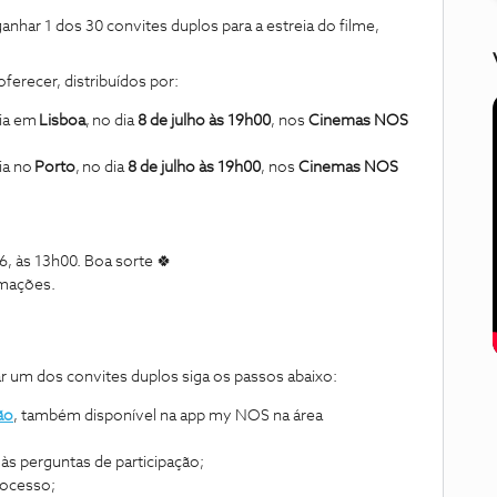
anhar 1 dos 30 convites duplos para a estreia do filme,
ferecer, distribuídos por:
eia em
Lisboa
, no dia
8 de julho às 19h00
, nos
Cinemas NOS
ia no
Porto
, no dia
8 de julho às 19h00
, nos
Cinemas NOS
026, às 13h00. Boa sorte 🍀
rmações.
har um dos convites duplos siga os passos abaixo:
ão
, também disponível na app my NOS na área
 às perguntas de participação;
processo;