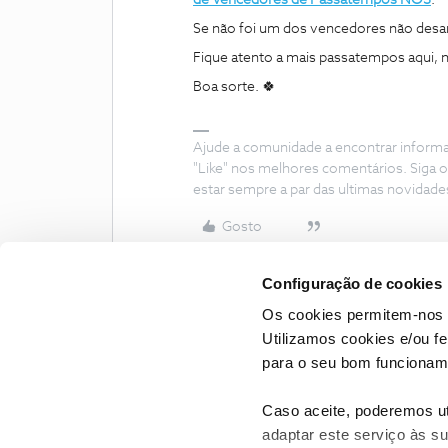
Se não foi um dos vencedores não desan
Fique atento a mais passatempos aqui,
Boa sorte. 🍀
Ajude a comunidade a encontrar inform
"Like" nos melhores comentários. Siga o
estar sempre a par das ultimas novidade
Gosto
Configuração de cookies
Os cookies permitem-nos 
Utilizamos cookies e/ou f
para o seu bom funcioname
Caso aceite, poderemos uti
adaptar este serviço às su