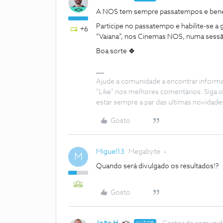
A NOS tem sempre passatempos e benefí
Participe no passatempo e habilite-se a 
+6
“Vaiana”, nos Cinemas NOS, numa sessã
Boa sorte 🍀
Ajude a comunidade a encontrar inform
"Like" nos melhores comentários. Siga o
estar sempre a par das ultimas novidade
Gosto
Miguel13
Megabyte
M
Quando será divulgado os resultados!?
Gosto