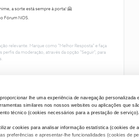
ime, a sorte está sempre à porta! 🤗
 no Fórum NOS.
ação relevante. Marque como "Melhor Resposta" e faça
s perfis da moderação, através da opção "Seguir", para
s.
proporcionar lhe uma experiência de navegação personalizada e
erramentas similares nos nossos websites ou aplicações que sã
nto técnico (cookies necessários para a prestação de serviço)
lizar cookies para analisar informação estatística (cookies de an
as preferências e apresentar-lhe funcionalidades (cookies de p
Condições do Fórum NOS
Accessibility statement