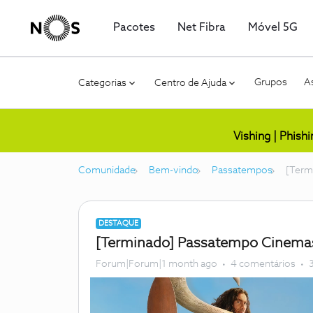
Pacotes
Net Fibra
Móvel 5G
Grupos
As
Categorias
Centro de Ajuda
Vishing | Phish
Comunidade
Bem-vindo
Passatempos
[Term
DESTAQUE
[Terminado] Passatempo Cinemas 
Forum|Forum|1 month ago
4 comentários