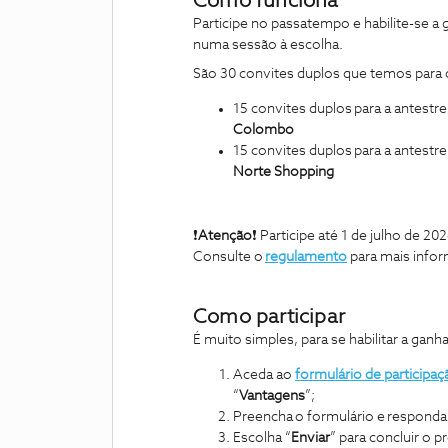
Como funciona
Participe no passatempo e habilite-se a g
numa sessão à escolha.
São 30 convites duplos que temos para o
15 convites duplos para a antestr
Colombo
15 convites duplos para a antestre
Norte Shopping
❗
Atenção
❗ Participe até 1 de julho de 2
Consulte o
regulamento
para mais info
Como participar
É muito simples, para se habilitar a gan
Aceda ao
formulário de participaç
“
Vantagens
”;
Preencha o formulário e responda
Escolha “
Enviar
” para concluir o 