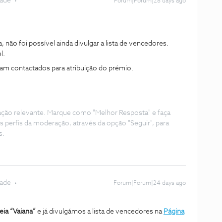
dade
Forum|Forum|28 days ago
não foi possível ainda divulgar a lista de vencedores.
l.
ram contactados para atribuição do prémio.
ação relevante. Marque como "Melhor Resposta" e faça
s perfis da moderação, através da opção "Seguir", para
s.
dade
Forum|Forum|24 days ago
ia “Vaiana”
e já divulgámos a lista de vencedores na
Página