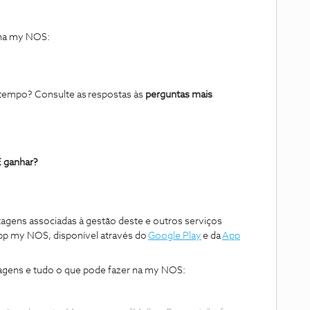
 na my NOS:
tempo? Consulte as respostas às
perguntas mais
E ganhar?
tagens associadas à gestão deste e outros serviços
app my NOS, disponível através do
Google Play
e da
App
agens e tudo o que pode fazer na my NOS: