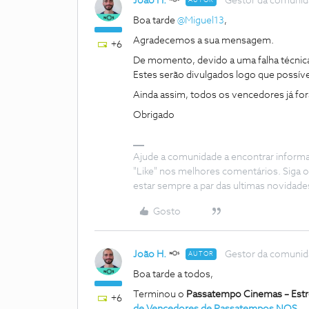
João H.
Gestor da comuni
AUTOR
Boa tarde ​
@Miguel13
,
Agradecemos a sua mensagem.
+6
De momento, devido a uma falha técnica, 
Estes serão divulgados logo que possíve
Ainda assim, todos os vencedores já fo
Obrigado
Ajude a comunidade a encontrar inform
"Like" nos melhores comentários. Siga o
estar sempre a par das ultimas novidade
Gosto
João H.
Gestor da comuni
AUTOR
Boa tarde a todos,
Terminou o
Passatempo Cinemas – Estre
+6
de Vencedores de Passatempos NOS
.