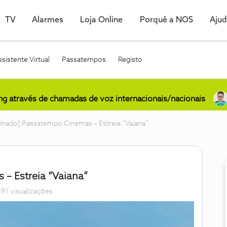
TV
Alarmes
Loja Online
Porquê a NOS
Aju
sistente Virtual
Passatempos
Registo
ing através de chamadas de voz internacionais/nacionais
inado] Passatempo Cinemas – Estreia “Vaiana”
– Estreia “Vaiana”
391 visualizações