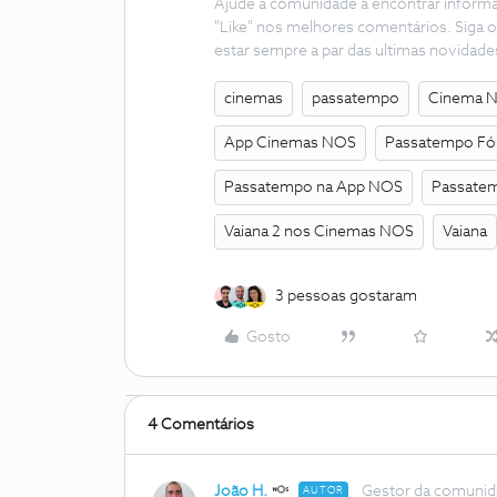
Ajude a comunidade a encontrar inform
"Like" nos melhores comentários. Siga o
estar sempre a par das ultimas novidade
cinemas
passatempo
Cinema 
App Cinemas NOS
Passatempo F
Passatempo na App NOS
Passate
Vaiana 2 nos Cinemas NOS
Vaiana
3 pessoas gostaram
Gosto
4 Comentários
João H.
Gestor da comuni
AUTOR