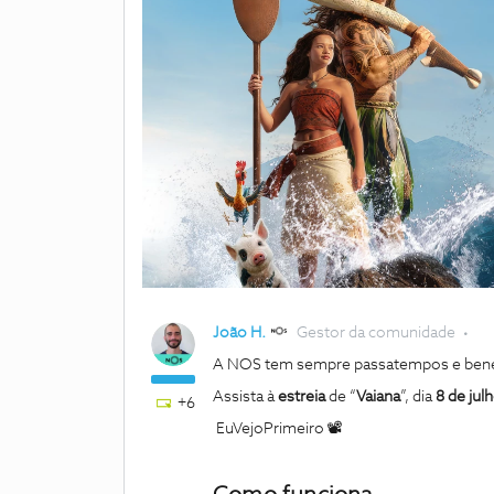
João H.
Gestor da comunidade
A NOS tem sempre passatempos e benefí
Assista à
estreia
de
“
Vaiana
”, dia
8 de jul
+6
EuVejoPrimeiro 📽