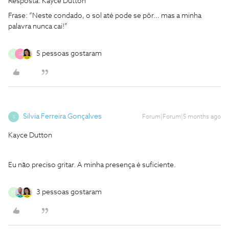
Resposta: Kayce Dutton
Frase: “Neste condado, o sol até pode se pôr… mas a minha
palavra nunca cai!”
5 pessoas gostaram
M
D
Sílvia Ferreira Gonçalves
Forum|Forum|5 months ago
S
Kayce Dutton
Eu não preciso gritar. A minha presença é suficiente.
3 pessoas gostaram
M