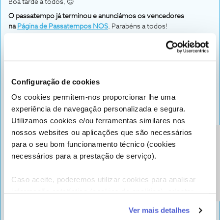
Boa tarde a todos, 😊
O passatempo já terminou e anunciámos os vencedores
na
Página de Passatempos NOS
. Parabéns a todos!
Os vencedores de
1 pack de brindes
,
3 meses de SkyShowtime
e
1 convite duplo
para a estreia são:
@Hontas94
@amfsilva
Configuração de cookies
@Jorge-00-
Os cookies permitem-nos proporcionar lhe uma
@gmaragao
experiência de navegação personalizada e segura.
@Filipe Soares
Utilizamos cookies e/ou ferramentas similares nos
Os vencedores de
3 meses de SkyShowtime
nossos websites ou aplicações que são necessários
e
1 convite duplo
para a estreia são:
Precisa de ajuda?
para o seu bom funcionamento técnico (cookies
@Eduardo Jesus
necessários para a prestação de serviço).
@NELSON F F BARROS
@Ricardo Piedade
Caso aceite, poderemos utilizar cookies para analisar
@Maria Inocência Pereira
informação estatística (cookies de analítica), adaptar
@Ana Beatriz Amorim de Almeida
este serviço às suas preferências e apresentar-lhe
Ver mais detalhes
V
amos enviar mensagem privada a todos os vencedores
funcionalidades (cookies de personalização e