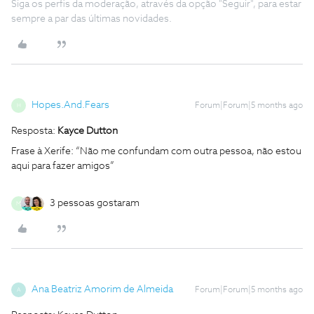
Siga os perfis da moderação, através da opção "Seguir", para estar
sempre a par das últimas novidades.
Hopes.And.Fears
Forum|Forum|5 months ago
H
Resposta:
Kayce Dutton
Frase à Xerife: “Não me confundam com outra pessoa, não estou
aqui para fazer amigos”
3 pessoas gostaram
M
Ana Beatriz Amorim de Almeida
Forum|Forum|5 months ago
A