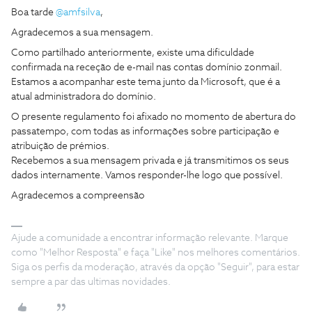
Boa tarde ​
@amfsilva
,
Agradecemos a sua mensagem.
Como partilhado anteriormente, existe uma dificuldade
confirmada na receção de e-mail nas contas domínio zonmail.
Estamos a acompanhar este tema junto da Microsoft, que é a
atual administradora do domínio.
O presente regulamento foi afixado no momento de abertura do
passatempo, com todas as informações sobre participação e
atribuição de prémios.
Recebemos a sua mensagem privada e já transmitimos os seus
dados internamente. Vamos responder-lhe logo que possível.
Agradecemos a compreensão
Ajude a comunidade a encontrar informação relevante. Marque
como "Melhor Resposta" e faça "Like" nos melhores comentários.
Siga os perfis da moderação, através da opção "Seguir", para estar
sempre a par das ultimas novidades.