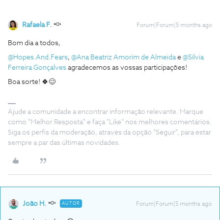
Rafaela F.
Forum|Forum|5 months ago
Bom dia a todos,
@Hopes.And.Fears
, ​
@Ana Beatriz Amorim de Almeida
e ​
@Sílvia
Ferreira Gonçalves
agradecemos as vossas participações!
Boa sorte! 🍀😊
Ajude a comunidade a encontrar informação relevante. Marque
como "Melhor Resposta" e faça "Like" nos melhores comentários.
Siga os perfis da moderação, através da opção "Seguir", para estar
sempre a par das últimas novidades.
João H.
AUTOR
Forum|Forum|5 months ago