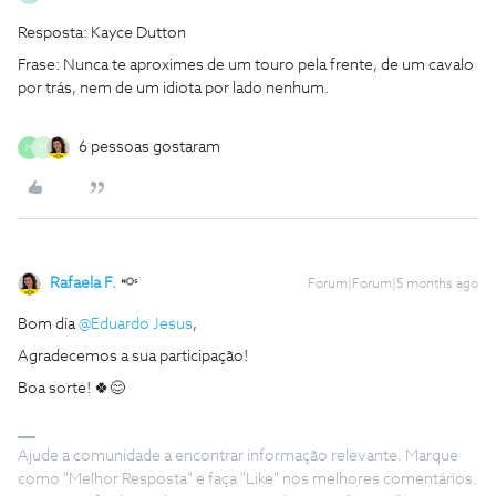
Resposta: Kayce Dutton
Frase: Nunca te aproximes de um touro pela frente, de um cavalo
por trás, nem de um idiota por lado nenhum.
6 pessoas gostaram
M
M
Rafaela F.
Forum|Forum|5 months ago
Bom dia ​
@Eduardo Jesus
,
Agradecemos a sua participação!
Boa sorte! 🍀😊
Ajude a comunidade a encontrar informação relevante. Marque
como "Melhor Resposta" e faça "Like" nos melhores comentários.