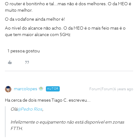
O router é bonitinho e tal...mas não é dos melhores. O da MEO é
muito melhor.
O da vodafone ainda melhor é!
Ao nível do alcance não acho. O da MEO é o mais feio mas é o
que tem maior alcance com 5GHz
1 pessoa gostou
marcolopes
AUTOR
Forum|Forum|6 years ago
Ha cerca de dois meses Tiago C. escreveu...
Olá
@Pedro Rios
,
Infelizmente o equipamento não está disponível em zonas
FTTH.