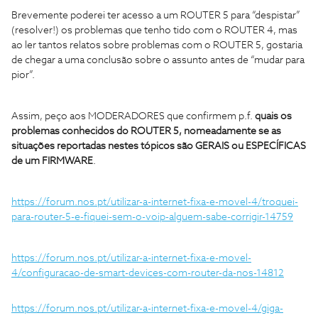
Brevemente poderei ter acesso a um ROUTER 5 para “despistar”
(resolver!) os problemas que tenho tido com o ROUTER 4, mas
ao ler tantos relatos sobre problemas com o ROUTER 5, gostaria
de chegar a uma conclusão sobre o assunto antes de “mudar para
pior”.
Assim, peço aos MODERADORES que confirmem p.f.
quais os
problemas conhecidos do ROUTER 5, nomeadamente se as
situações reportadas nestes tópicos são GERAIS ou ESPECÍFICAS
de um FIRMWARE
.
https://forum.nos.pt/utilizar-a-internet-fixa-e-movel-4/troquei-
para-router-5-e-fiquei-sem-o-voip-alguem-sabe-corrigir-14759
https://forum.nos.pt/utilizar-a-internet-fixa-e-movel-
4/configuracao-de-smart-devices-com-router-da-nos-14812
https://forum.nos.pt/utilizar-a-internet-fixa-e-movel-4/giga-