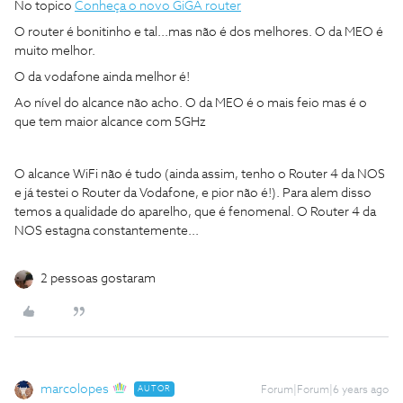
No topico
Conheça o novo GiGA router
O router é bonitinho e tal...mas não é dos melhores. O da MEO é
muito melhor.
O da vodafone ainda melhor é!
Ao nível do alcance não acho. O da MEO é o mais feio mas é o
que tem maior alcance com 5GHz
O alcance WiFi não é tudo (ainda assim, tenho o Router 4 da NOS
e já testei o Router da Vodafone, e pior não é!). Para alem disso
temos a qualidade do aparelho, que é fenomenal. O Router 4 da
NOS estagna constantemente...
2 pessoas gostaram
marcolopes
AUTOR
Forum|Forum|6 years ago