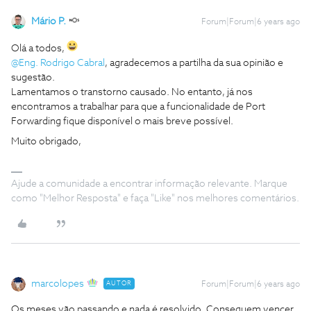
Mário P.
Forum|Forum|6 years ago
Olá a todos,
@Eng. Rodrigo Cabral
, agradecemos a partilha da sua opinião e
sugestão.
Lamentamos o transtorno causado. No entanto, já nos
encontramos a trabalhar para que a funcionalidade de Port
Forwarding fique disponível o mais breve possível.
Muito obrigado,
Ajude a comunidade a encontrar informação relevante. Marque
como "Melhor Resposta" e faça "Like" nos melhores comentários.
marcolopes
AUTOR
Forum|Forum|6 years ago
Os meses vão passando e nada é resolvido. Conseguem vencer