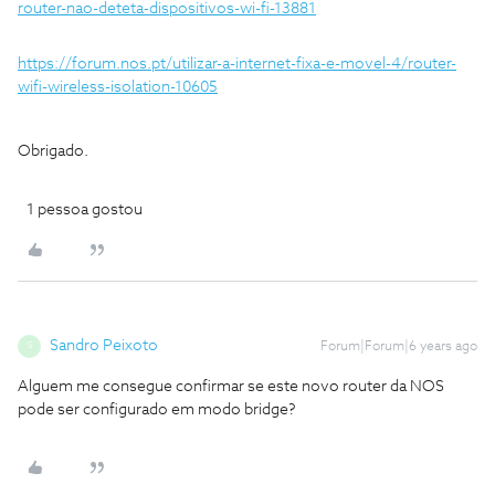
router-nao-deteta-dispositivos-wi-fi-13881
https://forum.nos.pt/utilizar-a-internet-fixa-e-movel-4/router-
wifi-wireless-isolation-10605
Obrigado.
1 pessoa gostou
Sandro Peixoto
Forum|Forum|6 years ago
S
Alguem me consegue confirmar se este novo router da NOS
pode ser configurado em modo bridge?