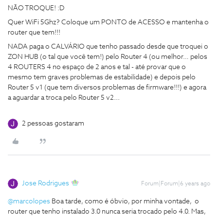
NÃO TROQUE! :D
Quer WiFi 5Ghz? Coloque um PONTO de ACESSO e mantenha o
router que tem!!!
NADA paga o CALVÁRIO que tenho passado desde que troquei o
ZON HUB (o tal que você tem!) pelo Router 4 (ou melhor… pelos
4 ROUTERS 4 no espaço de 2 anos e tal - até provar que o
mesmo tem graves problemas de estabilidade) e depois pelo
Router 5 v1 (que tem diversos problemas de firmware!!!) e agora
a aguardar a troca pelo Router 5 v2...
2 pessoas gostaram
Jose Rodrigues
Forum|Forum|6 years ago
@marcolopes
Boa tarde, como é óbvio, por minha vontade, o
router que tenho instalado 3.0 nunca seria trocado pelo 4.0. Mas,