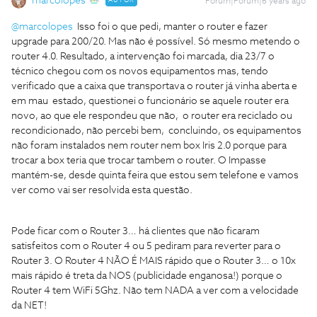
marcolopes
AUTOR
Forum|Forum|6 years ago
@marcolopes
Isso foi o que pedi, manter o router e fazer
upgrade para 200/20. Mas não é possível. Só mesmo metendo o
router 4.0. Resultado, a intervenção foi marcada, dia 23/7 o
técnico chegou com os novos equipamentos mas, tendo
verificado que a caixa que transportava o router já vinha aberta e
em mau estado, questionei o funcionário se aquele router era
novo, ao que ele respondeu que não, o router era reciclado ou
recondicionado, não percebi bem, concluindo, os equipamentos
não foram instalados nem router nem box Iris 2.0 porque para
trocar a box teria que trocar tambem o router. O Impasse
mantém-se, desde quinta feira que estou sem telefone e vamos
ver como vai ser resolvida esta questão.
Pode ficar com o Router 3… há clientes que não ficaram
satisfeitos com o Router 4 ou 5 pediram para reverter para o
Router 3. O Router 4 NÃO É MAIS rápido que o Router 3… o 10x
mais rápido é treta da NOS (publicidade enganosa!) porque o
Router 4 tem WiFi 5Ghz. Não tem NADA a ver com a velocidade
da NET!