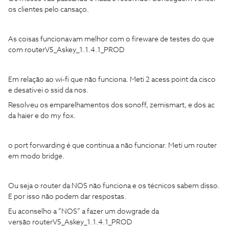
os clientes pelo cansaço.
As coisas funcionavam melhor com o fireware de testes do que
com routerV5_Askey_1.1.4.1_PROD
Em relação ao wi-fi que não funciona. Meti 2 acess point da cisco
e desativei o ssid da nos.
Resolveu os emparelhamentos dos sonoff, zemismart, e dos ac
da haier e do my fox.
o port forwarding é que continua a não funcionar. Meti um router
em modo bridge.
Ou seja o router da NOS não funciona e os técnicos sabem disso.
E por isso não podem dar respostas.
Eu aconselho a ”NOS” a fazer um dowgrade da
versão routerV5_Askey_1.1.4.1_PROD