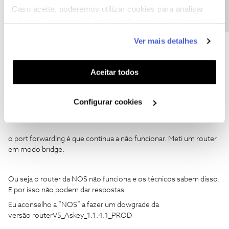
os clientes pelo cansaço.
Caso aceite, poderemos utilizar cookies para analisar
informação estatística (cookies de analítica), adaptar
este serviço às suas preferências e apresentar-lhe
As coisas funcionavam melhor com o fireware de testes do que
Ver mais detalhes
com routerV5_Askey_1.1.4.1_PROD
funcionalidades (cookies de personalização e
funcionalidade) e adaptar anúncios aos seus interesses
(cookies de publicidade personalizada). Pode gerir a
Aceitar todos
Em relação ao wi-fi que não funciona. Meti 2 acess point da cisco
utilização dos cookies clicando em "
Configurar
e desativei o ssid da nos.
Cookies
".
Resolveu os emparelhamentos dos sonoff, zemismart, e dos ac
Configurar cookies
da haier e do my fox.
o port forwarding é que continua a não funcionar. Meti um router
em modo bridge.
Ou seja o router da NOS não funciona e os técnicos sabem disso.
E por isso não podem dar respostas.
Eu aconselho a ”NOS” a fazer um dowgrade da
versão routerV5_Askey_1.1.4.1_PROD