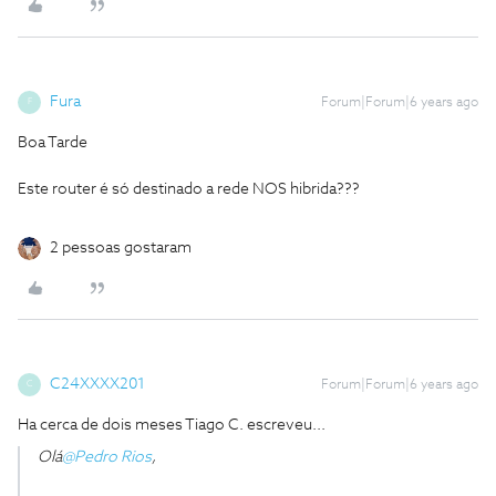
Fura
Forum|Forum|6 years ago
F
Boa Tarde
Este router é só destinado a rede NOS hibrida???
2 pessoas gostaram
C24XXXX201
Forum|Forum|6 years ago
C
Ha cerca de dois meses Tiago C. escreveu...
Olá
@Pedro Rios
,