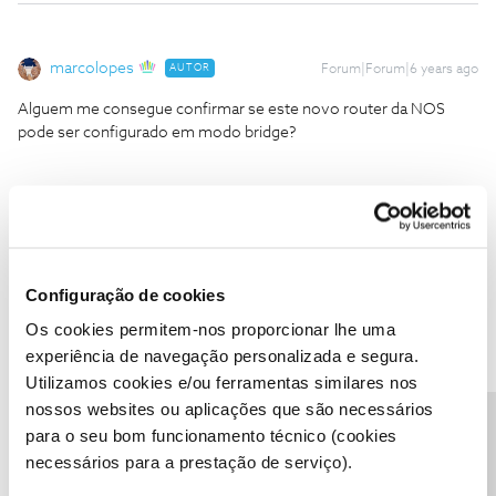
marcolopes
AUTOR
Forum|Forum|6 years ago
Alguem me consegue confirmar se este novo router da NOS
pode ser configurado em modo bridge?
Pode… mas aparentemente
tem LIMITAÇÕES na velocidade
máxima!
https://forum.nos.pt/utilizar-a-internet-fixa-e-movel-
4/giga-router-5-0-limitado-em-modo-bridge-13150
Configuração de cookies
1 pessoa gostou
Os cookies permitem-nos proporcionar lhe uma
experiência de navegação personalizada e segura.
Utilizamos cookies e/ou ferramentas similares nos
nossos websites ou aplicações que são necessários
Precisa de ajuda?
para o seu bom funcionamento técnico (cookies
Eng. Rodrigo Cabral
Forum|Forum|6 years ago
E
necessários para a prestação de serviço).
Os meses vão passando e nada é resolvido. Conseguem vencer