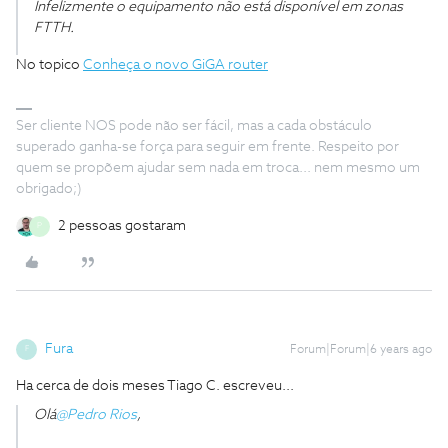
Infelizmente o equipamento não está disponível em zonas
FTTH.
No topico
Conheça o novo GiGA router
Ser cliente NOS pode não ser fácil, mas a cada obstáculo
superado ganha-se força para seguir em frente. Respeito por
quem se propõem ajudar sem nada em troca... nem mesmo um
obrigado;)
2 pessoas gostaram
P
Fura
Forum|Forum|6 years ago
F
Ha cerca de dois meses Tiago C. escreveu...
Olá
@Pedro Rios
,