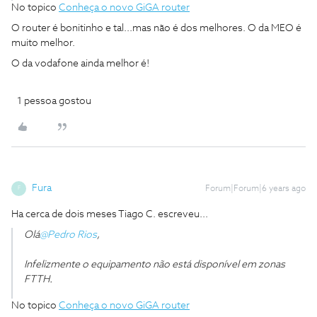
No topico
Conheça o novo GiGA router
O router é bonitinho e tal...mas não é dos melhores. O da MEO é
muito melhor.
O da vodafone ainda melhor é!
1 pessoa gostou
Fura
Forum|Forum|6 years ago
F
Ha cerca de dois meses Tiago C. escreveu...
Olá
@Pedro Rios
,
Infelizmente o equipamento não está disponível em zonas
FTTH.
No topico
Conheça o novo GiGA router