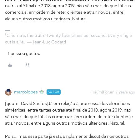
outras até final de 2018, agora 2019, não são mais do que táticas
comerciais, em ordem de reter clientes e atrair novos, entre
alguns outros motivos ulteriores. Natural.
"Cinema is the truth. Twenty four times per second. Every single
cut is a lie." ― Jean-Luc Godard
1 pessoa gostou
marcolopes
AUTOR
Forum|Forum|7 years ago
[quote=David Santos]
Já em relação à promessa de velocidades
simétricas, entre tantas outras até final de 2018, agora 2019, não
são mais do que táticas comerciais, em ordem de reter clientes e
atrair novos, entre alguns outros motivos ulteriores. Natural.
Pois... mas essa parte já está amplamente discutida nos outros