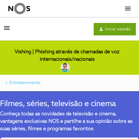
Menu
Iniciar sessão
Vishing | Phishing através de chamadas de voz
internacionais/nacionais
Entretenimento
Filmes, séries, televisão e cinema
Conheça todas as novidades de televisão e cinema,
vantagens exclusivas NOS e partilhe a sua opinião sobre as
suas séries, filmes e programas favoritos