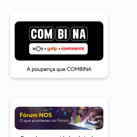
durante a carreira da estrela da pop. Assista ainda aos
destaques do Odisseia:A Grande Barreira de Coral: Tesouro
VivoDomingos às 16h00A Grande Barreira de Coral estende-
se por mais de 2300 quilómetros, ao longo da costa
nordeste da Austrália, sendo a maior formação natural do
planeta e o único ser vivo que se consegue ver do espaço.
Narrada por Russell Crowe e realizada pelo vencedor de um
Emmy, Richard Fitzpatrick, esta espetacular série
A poupança que COMBINA