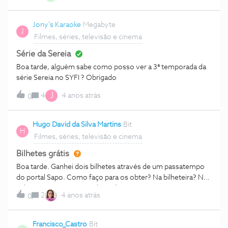
Jony's Karaoke
Megabyte
J
Filmes, séries, televisão e cinema
Série da Sereia
Boa tarde, alguém sabe como posso ver a 3ª temporada da
série Sereia no SYFI ? Obrigado
J
4
4 anos atrás
0
Hugo David da Silva Martins
Bit
H
Filmes, séries, televisão e cinema
Bilhetes grátis
Boa tarde. Ganhei dois bilhetes através de um passatempo
do portal Sapo. Como faço para os obter? Na bilheteira? Na
aplicação não consigo. Obrigado.
2
4 anos atrás
0
Francisco_Castro
Bit