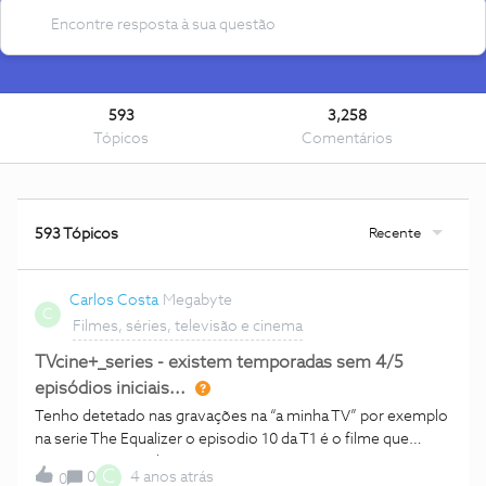
593
3,258
Tópicos
Comentários
Recente
593 Tópicos
Carlos Costa
Megabyte
C
Filmes, séries, televisão e cinema
TVcine+_series - existem temporadas sem 4/5
episódios iniciais...
Tenho detetado nas gravações na “a minha TV” por exemplo
na serie The Equalizer o episodio 10 da T1 é o filme que
estava programado a seguir ao mesmo. Na App TVCine+ a
C
0
4 anos atrás
0
serie The Equalizer T1 só começa no episodio 6!!!