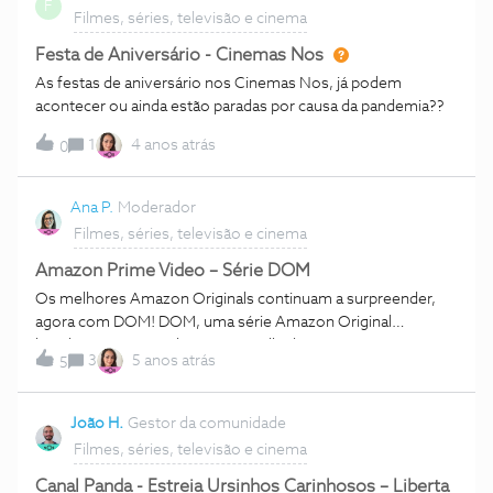
F
Filmes, séries, televisão e cinema
Festa de Aniversário - Cinemas Nos
As festas de aniversário nos Cinemas Nos, já podem
acontecer ou ainda estão paradas por causa da pandemia??
1
4 anos atrás
0
Ana P.
Moderador
Filmes, séries, televisão e cinema
Amazon Prime Video – Série DOM
Os melhores Amazon Originals continuam a surpreender,
agora com DOM! DOM, uma série Amazon Original
brasileira, é o novo destaque que lhe bate à porta.
3
5 anos atrás
5
Experimente grátis na sua UMA TV 30 dias de Prime Video e
aceda aos melhores filmes e séries! 😉 DOM conta a história
de Victor, um polícia que dedica a sua vida a combater os
João H.
Gestor da comunidade
narcotraficantes no Brasil para ajudar o seu filho Pedro, um
Filmes, séries, televisão e cinema
toxicodependente que se tornou num dos criminosos mais
procurados do país. Composta por 8 episódios, a série
Canal Panda - Estreia Ursinhos Carinhosos – Liberta