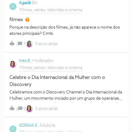
descontinuado e portanto não tem solução para a
Agadê
Bit
A
situação. Cmpts, João
Filmes, séries, televisão e cinema
filmes
Porque na descrição dos filmes, já não aparece o nome dos
atores principais? Cmts
7
5 anos atrás
1
Inês B.
Moderador
Filmes, séries, televisão e cinema
Celebre o Dia Internacional da Mulher com o
Discovery
Celebramos com o Discovery Channel o Dia Internacional da
Mulher, um movimento iniciado por um grupo de operárias e
que é agora comemorado em todo o mundo.Ainda, nos dias
0
5 anos atrás
3
de hoje, há muitas mulheres que são discriminadas e lutam
diariamente pelos seus direitos. Nos canais Discovery,
celebramos a Mulher todos os dias. Porque à frente de
SORAIA E.
Kilobyte
S
grandes programas há sempre grandes mulheres, estas, são