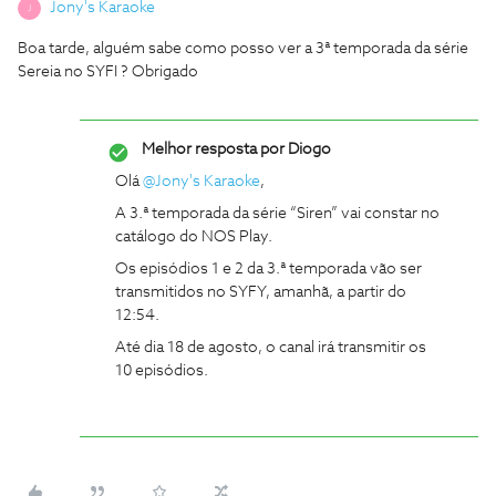
Jony's Karaoke
J
Boa tarde, alguém sabe como posso ver a 3ª temporada da série
Sereia no SYFI ? Obrigado
Melhor resposta por
Diogo
Olá
@Jony's Karaoke
,
A 3.ª temporada da série “Siren” vai constar no
catálogo do NOS Play.
Os episódios 1 e 2 da 3.ª temporada vão ser
transmitidos no SYFY, amanhã, a partir do
12:54.
Até dia 18 de agosto, o canal irá transmitir os
10 episódios.