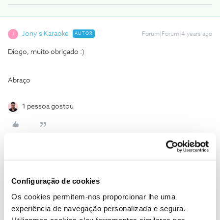
Jony's Karaoke
AUTOR
Forum|Forum|4 years ago
J
Diogo, muito obrigado :)
Abraço
1 pessoa gostou
Inês B.
Forum|Forum|4 years ago
Configuração de cookies
Olá
@Jony's Karaoke
,
Os cookies permitem-nos proporcionar lhe uma
O
@Diogo S.
deu uma ótima ajuda.
experiência de navegação personalizada e segura.
Estamos disponíveis para qualquer outra questão.
Utilizamos cookies e/ou ferramentas similares nos