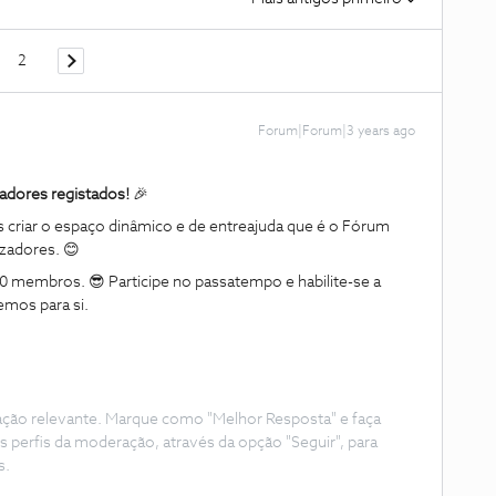
2
Forum|Forum|3 years ago
adores registados!
🎉
 criar o espaço dinâmico e de entreajuda que é o Fórum
izadores. 😊
 membros. 😎 Participe no passatempo e habilite-se a
emos para si.
ação relevante. Marque como "Melhor Resposta" e faça
s perfis da moderação, através da opção "Seguir", para
s.