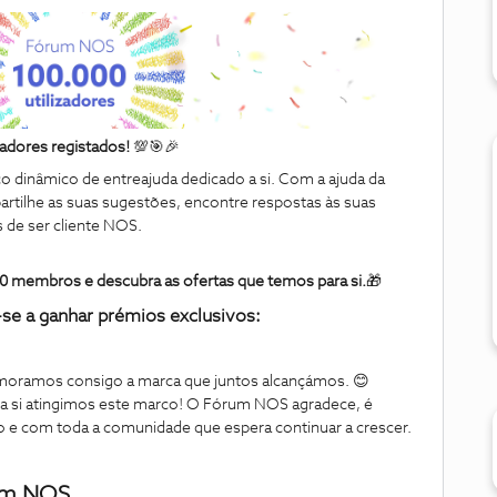
adores registados!
💯🎯🎉
dinâmico de entreajuda dedicado a si. Com a ajuda da
artilhe as suas sugestões, encontre respostas às suas
 de ser cliente NOS.
0 membros e descubra as ofertas que temos para si.
🎁
-se a ganhar prémios exclusivos:
ramos consigo a marca que juntos alcançámos. 😊
 a si atingimos este marco! O Fórum NOS agradece, é
o e com toda a comunidade que espera continuar a crescer.
um NOS