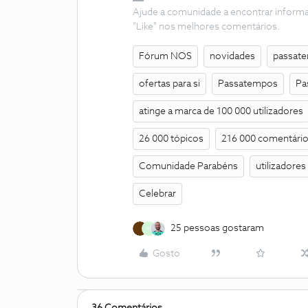
Ajude a comunidade a encontrar inform
"Like" nos melhores comentários.
Fórum NOS
novidades
passat
ofertas para si
Passatempos
Pa
atinge a marca de 100 000 utilizadores
26 000 tópicos
216 000 comentári
Comunidade Parabéns
utilizadores
Celebrar
25 pessoas gostaram
M
Gosto