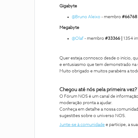
Gigabyte
@Bruno Aleixo
- membro
#66768 
Megabyte
@Olaf
- membro
#33366 |
1354 in
Quer esteja connosco desde o início,
e entusiasmo que tem demonstrado na s
Muito obrigado e muitos parabéns a tod
Chegou até nós pela primeira vez?
O Fórum NOS é um canal de informação
moderação pronta a ajudar.
Conheça em detalhe a nossa comunidade 
sugestões sobre o universo NOS.
Junte-se à comunidade
e participe, a s