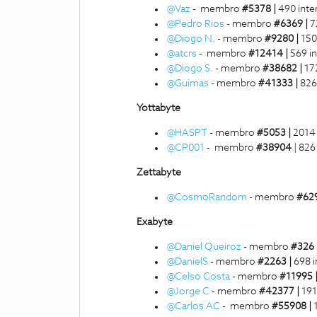
@Vaz
- membro
#5378 |
490 inte
@Pedro Rios
- membro
#6369 |
7
@Diogo N.
- membro
#9280 |
150
@atcrs
- membro
#12414 |
569 i
@Diogo S.
- membro
#38682 |
17
@Guimas
- membro
#41333 |
826
Yottabyte
@HASPT
- membro
#5053 |
2014 
@CP001
- membro
#38904
| 826
Zettabyte
@CosmoRandom
- membro
#629
Exabyte
@Daniel Queiroz
- membro
#326 
@DanielS
- membro
#2263 |
698 i
@Celso Costa
- membro
#11995 
@Jorge C
- membro
#42377 |
191
@Carlos AC
- membro
#55908 |
1