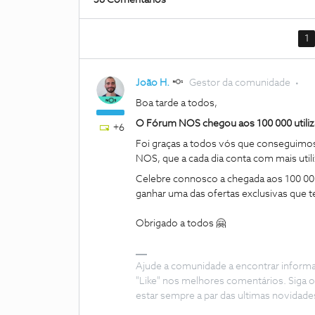
36 Comentários
1
João H.
Gestor da comunidade
Boa tarde a todos,
O Fórum NOS chegou aos 100 000 utiliz
+6
Foi graças a todos vós que conseguimos
NOS, que a cada dia conta com mais util
Celebre connosco a chegada aos 100 000
ganhar uma das ofertas exclusivas que t
Obrigado a todos 🤗
Ajude a comunidade a encontrar inform
"Like" nos melhores comentários. Siga o
estar sempre a par das ultimas novidade