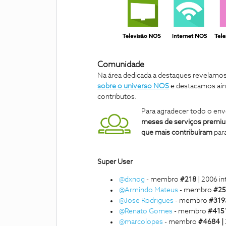
Comunidade
Na área dedicada a destaques revelamos 
sobre o universo NOS
e destacamos ainda
contributos.
Para agradecer todo o en
meses de serviços premiu
que mais contribuíram
par
Super User
@dxnog
- membro
#218
| 2006 i
@Armindo Mateus
- membro
#2
@Jose Rodrigues
- membro
#31
@Renato Gomes
- membro
#415
@marcolopes
- membro
#4684 |