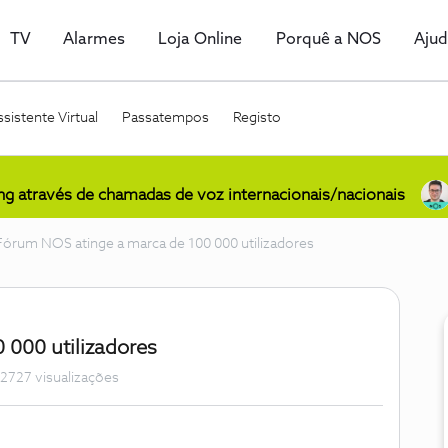
TV
Alarmes
Loja Online
Porquê a NOS
Aju
sistente Virtual
Passatempos
Registo
ing através de chamadas de voz internacionais/nacionais
Fórum NOS atinge a marca de 100 000 utilizadores
 000 utilizadores
2727 visualizações