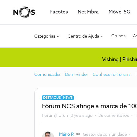
Pacotes
Net Fibra
Móvel 5G
Grupos
As
Categorias
Centro de Ajuda
Vishing | Phish
Comunidade
Bem-vindo
Conhecer o Fórum
DESTAQUE
NEWS
Fórum NOS atinge a marca de 100
Forum|Forum|3 years ago
36 comentários
1
Mário P.
Gestor da comunidade