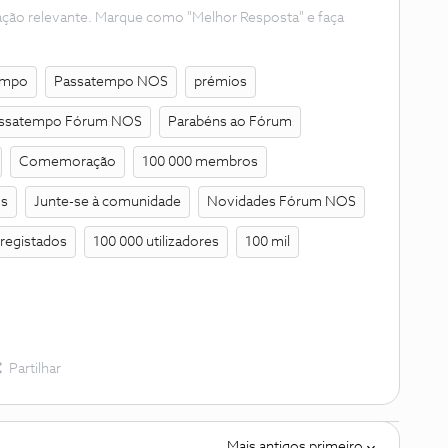
ação relevante. Marque como "Melhor Resposta" e faça
empo
Passatempo NOS
prémios
ssatempo Fórum NOS
Parabéns ao Fórum
Comemoração
100 000 membros
os
Junte-se à comunidade
Novidades Fórum NOS
 registados
100 000 utilizadores
100 mil
Partilhar
Mais antigos primeiro