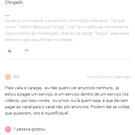
Obrigado
Ajude a comunidade a encontrar informação relevante. Marque
como "Melhor Resposta" e faça "Like" nos melhores comentários.
Siga os perfis da moderação, através da opção "Seguir", para estar
sempre a par das ultimas novidades.
RG.
Forum|Forum|2 years ago
R
Mais valia o caraças, eu não quero ver anuncios nenhuns, já
estou a pagar um serviço, e um serviço dentro de um serviço (os
vídeos), por isso vocês, ou a nos, ou lá quem seja, é que deviam
pagar ao canal para o canal não pôr anúncios. Podem dar as voltas
que quiserem, isto é injustificável.
1 pessoa gostou
R