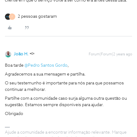
cliente em que o serviço volte a ser como era antes dessa data.
2 pessoas gostaram
F
João H.
Forum|Forum|2 years ago
Boa tarde
@Pedro Santos Gordo
,
Agradecemos a sua mensagem e partilha.
O seu testemunho é importante para nós para que possamos
continuar a melhorar.
Partilhe com a comunidade caso surja alguma outra questão ou
sugestão. Estamos sempre disponíveis para ajudar.
Obrigado
Ajude a comunidade a encontrar informação relevante. Marque