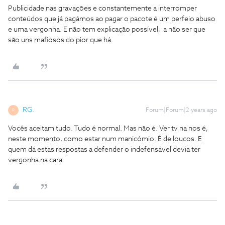
Publicidade nas gravações e constantemente a interromper
conteúdos que já pagámos ao pagar o pacote é um perfeio abuso
e uma vergonha. E não tem explicação possível, a não ser que
são uns mafiosos do pior que há.
RG.
Forum|Forum|2 years ago
R
Vocês aceitam tudo. Tudo é normal. Mas não é. Ver tv na nos é,
neste momento, como estar num manicómio. É de loucos. E
quem dá estas respostas a defender o indefensável devia ter
vergonha na cara.