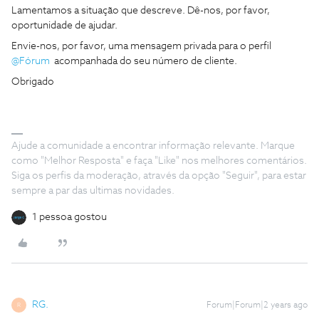
Lamentamos a situação que descreve. Dê-nos, por favor,
oportunidade de ajudar.
Envie-nos, por favor, uma mensagem privada para o perfil
@Fórum
acompanhada do seu número de cliente.
Obrigado
Ajude a comunidade a encontrar informação relevante. Marque
como "Melhor Resposta" e faça "Like" nos melhores comentários.
Siga os perfis da moderação, através da opção "Seguir", para estar
sempre a par das ultimas novidades.
1 pessoa gostou
RG.
Forum|Forum|2 years ago
R