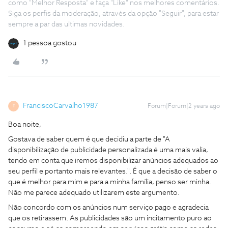
como "Melhor Resposta" e faça "Like" nos melhores comentários.
Siga os perfis da moderação, através da opção "Seguir", para estar
sempre a par das ultimas novidades.
1 pessoa gostou
FranciscoCarvalho1987
Forum|Forum|2 years ago
F
Boa noite,
Gostava de saber quem é que decidiu a parte de "A
disponibilização de publicidade personalizada é uma mais valia,
tendo em conta que iremos disponibilizar anúncios adequados ao
seu perfil e portanto mais relevantes.". É que a decisão de saber o
que é melhor para mim e para a minha família, penso ser minha.
Não me parece adequado utilizarem este argumento.
Não concordo com os anúncios num serviço pago e agradecia
que os retirassem. As publicidades são um incitamento puro ao