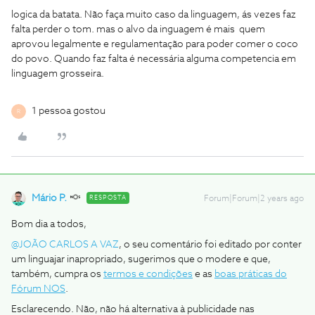
logica da batata. Não faça muito caso da linguagem, ás vezes faz
falta perder o tom. mas o alvo da inguagem é mais quem
aprovou legalmente e regulamentação para poder comer o coco
do povo. Quando faz falta é necessária alguma competencia em
linguagem grosseira.
1 pessoa gostou
R
Mário P.
RESPOSTA
Forum|Forum|2 years ago
Bom dia a todos,
@JOÃO CARLOS A VAZ
, o seu comentário foi editado por conter
um linguajar inapropriado, sugerimos que o modere e que,
também, cumpra os
termos e condições
e as
boas práticas do
Fórum NOS
.
Esclarecendo. Não, não há alternativa à publicidade nas