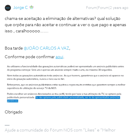
Jorge C
Forum|Forum|2 years ago
chama-se aceitação a eliminação de alternativas? qual solução
que orpõe para não aceitar e continuar a ver o que pago e apenas
isso., caralhooooo…….
Boa tarde
@JOÃO CARLOS A VAZ
,
Conforme pode confirmar
aqui
.
Obrigado
Ajude a comunidade do Fórum NOS com “Likes” e “Melhor