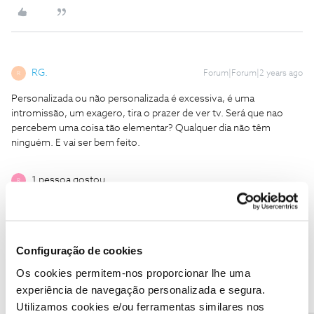
RG.
Forum|Forum|2 years ago
R
Personalizada ou não personalizada é excessiva, é uma
intromissão, um exagero, tira o prazer de ver tv. Será que nao
percebem uma coisa tão elementar? Qualquer dia não têm
ninguém. E vai ser bem feito.
1 pessoa gostou
R
Configuração de cookies
JOÃO CARLOS A VAZ
Forum|Forum|2 years ago
J
Os cookies permitem-nos proporcionar lhe uma
experiência de navegação personalizada e segura.
os que aprovaram estes procedimentos e praticas é que
Utilizamos cookies e/ou ferramentas similares nos
deveriam estar a ser incomodados, talvez uma Petição publica à