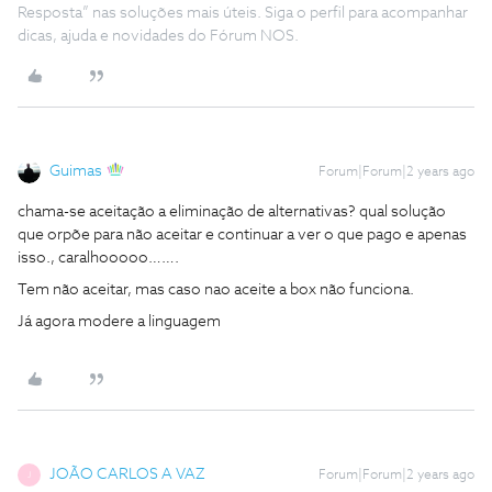
Resposta” nas soluções mais úteis. Siga o perfil para acompanhar
dicas, ajuda e novidades do Fórum NOS.
Guimas
Forum|Forum|2 years ago
chama-se aceitação a eliminação de alternativas? qual solução
que orpõe para não aceitar e continuar a ver o que pago e apenas
isso., caralhooooo…….
Tem não aceitar, mas caso nao aceite a box não funciona.
Já agora modere a linguagem
JOÃO CARLOS A VAZ
Forum|Forum|2 years ago
J