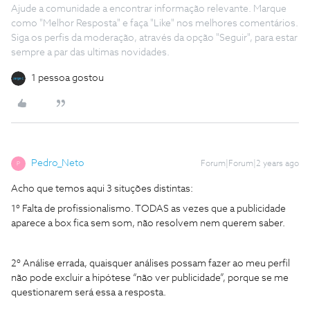
Ajude a comunidade a encontrar informação relevante. Marque
como "Melhor Resposta" e faça "Like" nos melhores comentários.
Siga os perfis da moderação, através da opção "Seguir", para estar
sempre a par das ultimas novidades.
1 pessoa gostou
Pedro_Neto
Forum|Forum|2 years ago
P
Acho que temos aqui 3 situções distintas:
1º Falta de profissionalismo. TODAS as vezes que a publicidade
aparece a box fica sem som, não resolvem nem querem saber.
2º Análise errada, quaisquer análises possam fazer ao meu perfil
não pode excluir a hipótese “não ver publicidade”, porque se me
questionarem será essa a resposta.