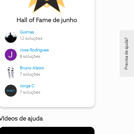
Hall of Fame de junho
Guimas
12 soluções
Precisa de ajuda?
Jose Rodrigues
8 soluções
Bruno Aleixo
7 soluções
Jorge C
7 soluções
Vídeos de ajuda