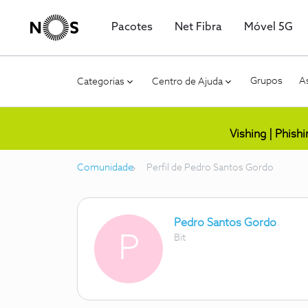
Pacotes
Net Fibra
Móvel 5G
Grupos
As
Categorias
Centro de Ajuda
Vishing | Phish
Comunidade
Perfil de Pedro Santos Gordo
Pedro Santos Gordo
P
Bit