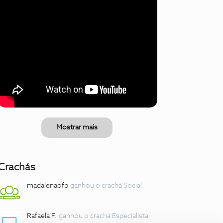
Mostrar mais
Crachás
madalenaofp
ganhou o crachá Social
Rafaela F.
ganhou o crachá Especialista