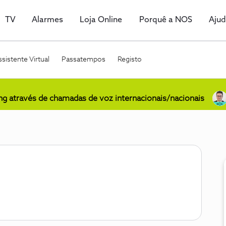
TV
Alarmes
Loja Online
Porquê a NOS
Aju
sistente Virtual
Passatempos
Registo
ing através de chamadas de voz internacionais/nacionais