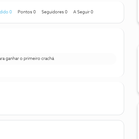
dido 0
Pontos 0
Seguidores
0
A Seguir
0
para ganhar o primeiro crachá