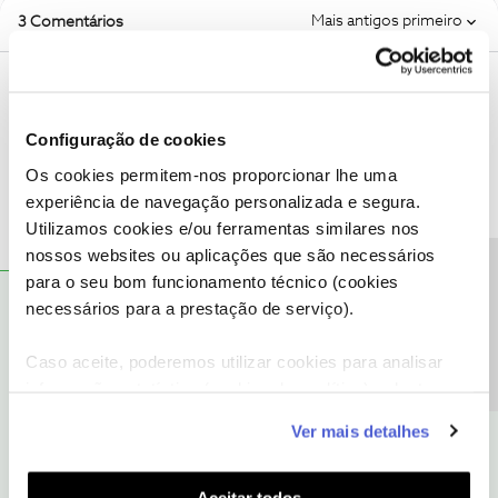
Mais antigos primeiro
3 Comentários
Guimas
Forum|Forum|3 years ago
Já tentou falar com o suporte deles? Acho que não será algo que
Configuração de cookies
a NOS possa ajudar.
Os cookies permitem-nos proporcionar lhe uma
experiência de navegação personalizada e segura.
Utilizamos cookies e/ou ferramentas similares nos
nossos websites ou aplicações que são necessários
Precisa de ajuda?
para o seu bom funcionamento técnico (cookies
necessários para a prestação de serviço).
pollo_be07
AUTOR
RESPOSTA
Forum|Forum|3 years ago
P
Já tentou falar com o suporte deles? Acho que não será algo que
Caso aceite, poderemos utilizar cookies para analisar
a NOS possa ajudar.
informação estatística (cookies de analítica), adaptar
Opa Guimas!
este serviço às suas preferências e apresentar-lhe
Ver mais detalhes
Tudo bem?
funcionalidades (cookies de personalização e
Eu achei que aqui era algum tipo de fórum.
funcionalidade) e adaptar anúncios aos seus interesses
De qualquer forma, encontrei o erro! Era na quantidade de
(cookies de publicidade personalizada). Pode gerir a