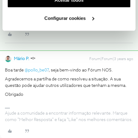
Aceitar todos
caracteres no nome de exibição quando criamos os ramais.
utilização dos cookies clicando em "
Configurar
Obrigado.
Cookies
".
Configurar cookies
1 pessoa gostou
Mário P.
Forum|Forum|3 years ago
Boa tarde
@pollo_be07
, seja bem-vindo ao Fórum NOS.
Agradecemos a partilha de como resolveu a situação. A sua
questão pode ajudar outros utilizadores que tenham a mesma.
Obrigado
Ajude a comunidade a encontrar informação relevante. Marque
como "Melhor Resposta" e faça "Like" nos melhores comentários.