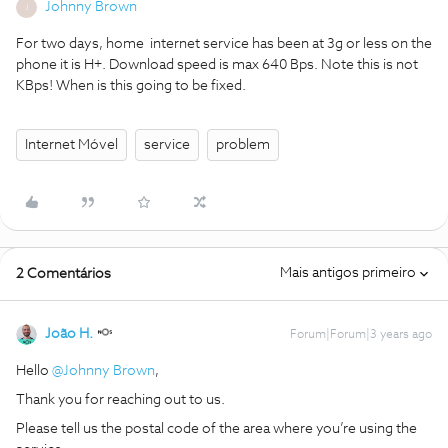
Johnny Brown
J
For two days, home internet service has been at 3g or less on the
phone it is H+. Download speed is max 640 Bps. Note this is not
KBps! When is this going to be fixed.
Internet Móvel
service
problem
Mais antigos primeiro
2 Comentários
João H.
Forum|Forum|3 years ago
Hello
@Johnny Brown
,
Thank you for reaching out to us.
Please tell us the postal code of the area where you’re using the