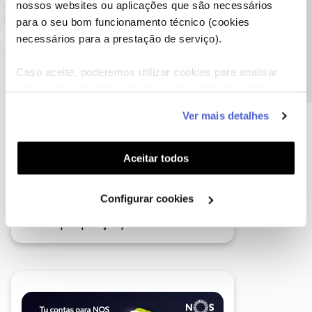
nossos websites ou aplicações que são necessários
Precisa de ajuda?
para o seu bom funcionamento técnico (cookies
necessários para a prestação de serviço).
Caso aceite, poderemos utilizar cookies para analisar
informação estatística (cookies de analítica), adaptar
este serviço às suas preferências e apresentar-lhe
Ver mais detalhes
funcionalidades (cookies de personalização e
funcionalidade) e adaptar anúncios aos seus interesses
(cookies de publicidade personalizada). Pode gerir a
Aceitar todos
utilização dos cookies clicando em "
Configurar
Cookies
".
Configurar cookies
A poupança que COMBINA