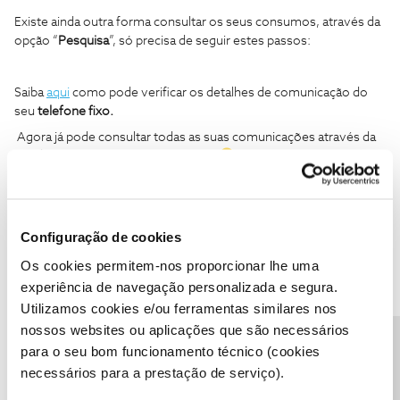
Existe ainda outra forma consultar os seus consumos, através da
opção “
Pesquisa
”,
só precisa de seguir estes passos:
Saiba
aqui
como pode verificar os detalhes de comunicação do
seu
telefone fixo.
Agora já pode consultar todas as suas comunicações através da
sua Área de Cliente, saiba mais
aqui
.
Aqui
pode ver outros artigos sobre o que consegue ver e fazer
através da App NOS.
Configuração de cookies
Os cookies permitem-nos proporcionar lhe uma
Se precisar de ajuda adicional, não hesite!
experiência de navegação personalizada e segura.
Utilizamos cookies e/ou ferramentas similares nos
nossos websites ou aplicações que são necessários
Obrigado
Precisa de ajuda?
para o seu bom funcionamento técnico (cookies
necessários para a prestação de serviço).