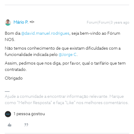
Mário P.
Forum|Forum|3 years ago
Bom dia
@david.manuel.rodrigues
, seja bem-vindo ao Fórum
NOS.
Não temos conhecimento de que existam dificuldades com a
funcionalidade indicada pelo
@Jorge C
.
Assim, pedimos que nos diga, por favor, qual o tarifário que tem
contratado.
Obrigado
Ajude a comunidade a encontrar informação relevante. Marque
como "Melhor Resposta" e faça "Like" nos melhores comentários.
1 pessoa gostou