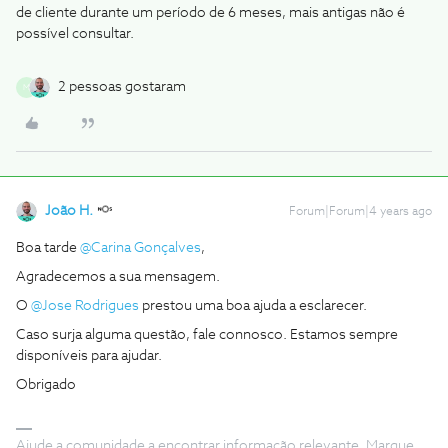
de cliente durante um período de 6 meses, mais antigas não é
possível consultar.
2 pessoas gostaram
M
João H.
Forum|Forum|4 years ago
Boa tarde
@Carina Gonçalves
,
Agradecemos a sua mensagem.
O
@Jose Rodrigues
prestou uma boa ajuda a esclarecer.
Caso surja alguma questão, fale connosco. Estamos sempre
disponíveis para ajudar.
Obrigado
Ajude a comunidade a encontrar informação relevante. Marque