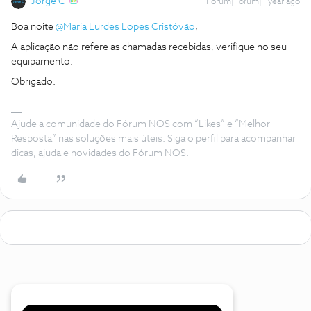
Jorge C
Forum|Forum|1 year ago
Boa noite ​
@Maria Lurdes Lopes Cristóvão
,
A aplicação não refere as chamadas recebidas, verifique no seu
equipamento.
Obrigado.
Ajude a comunidade do Fórum NOS com “Likes” e “Melhor
Resposta” nas soluções mais úteis. Siga o perfil para acompanhar
dicas, ajuda e novidades do Fórum NOS.