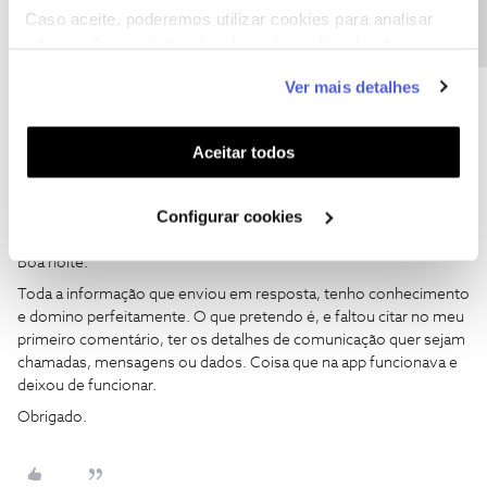
Ajude a comunidade do Fórum NOS com “Likes” e “Melhor
Caso aceite, poderemos utilizar cookies para analisar
Resposta” nas soluções mais úteis. Siga o perfil para acompanhar
informação estatística (cookies de analítica), adaptar
dicas, ajuda e novidades do Fórum NOS.
este serviço às suas preferências e apresentar-lhe
Ver mais detalhes
funcionalidades (cookies de personalização e
funcionalidade) e adaptar anúncios aos seus interesses
(cookies de publicidade personalizada). Pode gerir a
Aceitar todos
utilização dos cookies clicando em "
Configurar
david.manuel.rodrigues
Forum|Forum|3 years ago
D
Cookies
".
Configurar cookies
@Jorge C
Boa noite.
Toda a informação que enviou em resposta, tenho conhecimento
e domino perfeitamente. O que pretendo é, e faltou citar no meu
primeiro comentário, ter os detalhes de comunicação quer sejam
chamadas, mensagens ou dados. Coisa que na app funcionava e
deixou de funcionar.
Obrigado.