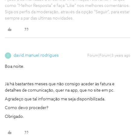
como "Melhor Resposta" e faça "Like" nos melhores comentários.
Siga os perfis da moderação, através da opção "Seguir", para estar
sempre a par das ultimas novidades.
david.manuel.rodrigues
Forum|Forum|3 years ago
D
Boa noite.
Já há bastantes meses que não consigo aceder às fatura e
detalhes de comunicação, quer na app, que no site em pc.
Agradeço que tal informação me seja disponibilizada.
Como devo proceder?
Obrigado.