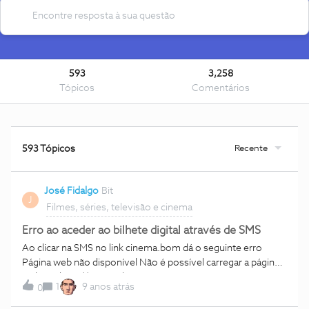
593
3,258
Tópicos
Comentários
Recente
593 Tópicos
José Fidalgo
Bit
J
Filmes, séries, televisão e cinema
Erro ao aceder ao bilhete digital através de SMS
Ao clicar na SMS no link cinema.bom dá o seguinte erro
Página web não disponível Não é possível carregar a página
web em http://cinema.bom porque:
1
9 anos atrás
0
net::Err_Name_not_resolved