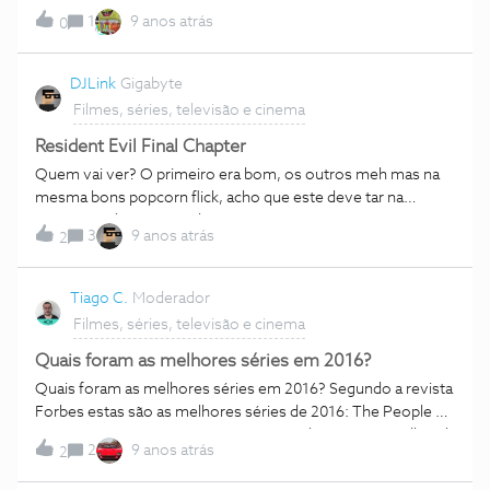
conhecido e pede um codigo qualquer ....
1
9 anos atrás
0
DJLink
Gigabyte
Filmes, séries, televisão e cinema
Resident Evil Final Chapter
Quem vai ver? O primeiro era bom, os outros meh mas na
mesma bons popcorn flick, acho que este deve tar na
mesma onda, portanto lá vou eu.
3
9 anos atrás
2
Tiago C.
Moderador
Filmes, séries, televisão e cinema
Quais foram as melhores séries em 2016?
Quais foram as melhores séries em 2016? Segundo a revista
Forbes estas são as melhores séries de 2016: The People v.
O.J. Simpson: American Crime Story Atlanta Better Call Saul
2
9 anos atrás
2
Game of Thrones The Americans Stranger Things The Night
Of This Is Us Westworld The Good Place O que acham?