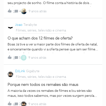
como deve ser imo.
seu projecto de sonho. O filme conta a história de dois
padres jesuítas portugueses no Japão que procuram pelo
4
9 anos atrás
2
seu mentor. Passa-se no século XVII, numa altura em que o
cristianismo era proibido no país e é baseado no livro
“Silence” de Shūsaku Endō, publicado em 1966 e que teve já
Joao
Terabyte
uma adaptação para o cinema em 1971. Liam Neeson, Adam
Filmes, séries, televisão e cinema
Driver e Andrew Garfield, fazem parte do elenco do novo
filme que tem sido apontado como um dos possíveis
O que acham dos 12 filmes de oferta?
nomeados aos Óscares de 2017. O filme estreia no final
Boas Já tive a ver a maior parte dos filmes de oferta de natal,
deste ano. Quem está a pensar ir?
e sinceramente quando vi a oferta pensei que iam ser filmes
da treta. Afinal estava enganado e gostei bastante de
B
5
9 anos atrás
2
alguns.Já alguém viu? para mim os melhores são A força da
verdade e o assalto a Londres.
DJLink
Gigabyte
Filmes, séries, televisão e cinema
Porque nem todos os remakes são maus
A maioria da vezes os remakes de filmes e/ou séries são
maus, isso todos sabemos, mas por vezes surgem perolas
que não só são bons como ate podem passar o original. Se
2
9 anos atrás
6
quiserem recomendar filmes que se encaixem neste padrão