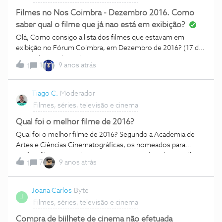
Filmes no Nos Coimbra - Dezembro 2016. Como
saber qual o filme que já nao está em exibição?
Olá, Como consigo a lista dos filmes que estavam em
exibição no Fórum Coimbra, em Dezembro de 2016? (17 de
Dezembro). Obrigado!
1
9 anos atrás
1
Tiago C.
Moderador
Filmes, séries, televisão e cinema
Qual foi o melhor filme de 2016?
Qual foi o melhor filme de 2016? Segundo a Academia de
Artes e Ciências Cinematográficas, os nomeados para
melhor filme são: • Elementos Secretos (Theodore Melfi) •
7
9 anos atrás
1
Hell or High Water – Custe o Que Custar (David Mackenzie) •
La La Land – Melodia de Amor (Damien Chazelle) • Lion – A
Longa Estrada para Casa (Garth Davis) • Manchester by the
Joana Carlos
Byte
J
Sea (Kenneth Lonergan) • Moonlight (Barry Jenkins) • O
Filmes, séries, televisão e cinema
Herói de Hacksaw Ridge (Mel Gibson) • O Primeiro Encontro
(Dennis Villeneuve) • Vedações (Denzel Washington) O que
Compra de biilhete de cinema não efetuada