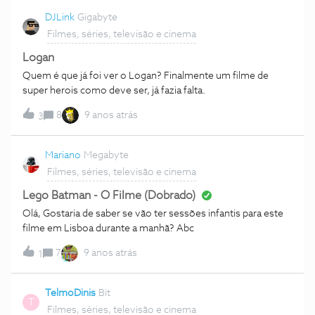
DJLink
Gigabyte
Filmes, séries, televisão e cinema
Logan
Quem é que já foi ver o Logan? Finalmente um filme de
super herois como deve ser, já fazia falta.
8
9 anos atrás
3
Mariano
Megabyte
Filmes, séries, televisão e cinema
Lego Batman - O Filme (Dobrado)
Olá, Gostaria de saber se vão ter sessões infantis para este
filme em Lisboa durante a manhã? Abc
7
9 anos atrás
1
TelmoDinis
Bit
T
Filmes, séries, televisão e cinema