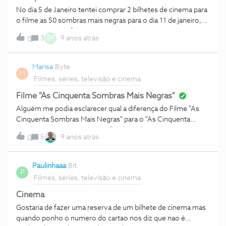
acham? Concordam com as nomeações? Na vossa opinião,
No dia 5 de Janeiro tentei comprar 2 bilhetes de cinema para
que filmes deveriam ter sidos nomeados? Alguns destes
o filme as 50 sombras mais negras para o dia 11 de janeiro,
filmes estão ou vão estar nos Cinemas Nos.
no entanto após fazer o pagamento apareceu na pagina um
M
3
9 anos atrás
0
erro que dizia a seguinte mensagem "Ocorreu um erro
durante o processo de venda.A sua ordem de pagamento
vai ser cancelado" no entanto ja passaram 2 dias e o dinheiro
Marisa
Byte
M
ainda nao foi devolvido Alguém me pode ajudar
Filmes, séries, televisão e cinema
Filme "As Cinquenta Sombras Mais Negras"
Alguém me podia esclarecer qual a diferença do Filme "As
Cinquenta Sombras Mais Negras" para o "As Cinquenta
Sombras Mais Negras Atmos"? Obrigada.
5
9 anos atrás
0
Paulinhaaa
Bit
P
Filmes, séries, televisão e cinema
Cinema
Gostaria de fazer uma reserva de um bilhete de cinema mas
quando ponho o numero do cartao nos diz que nao é