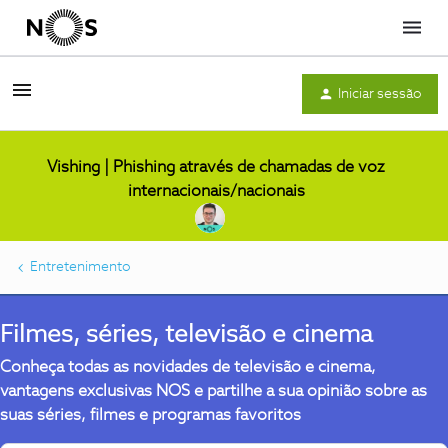
Menu
Iniciar sessão
Vishing | Phishing através de chamadas de voz
internacionais/nacionais
Entretenimento
Filmes, séries, televisão e cinema
Conheça todas as novidades de televisão e cinema,
vantagens exclusivas NOS e partilhe a sua opinião sobre as
suas séries, filmes e programas favoritos