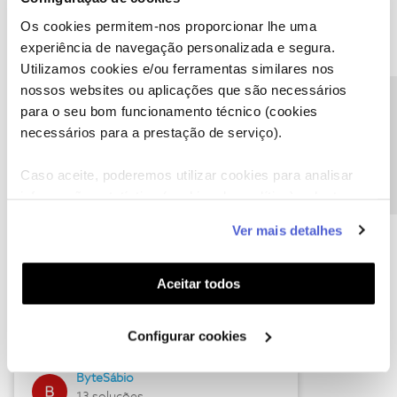
Os cookies permitem-nos proporcionar lhe uma
experiência de navegação personalizada e segura.
Utilizamos cookies e/ou ferramentas similares nos
Descubra as novidades de julho
nossos websites ou aplicações que são necessários
Precisa de ajuda?
para o seu bom funcionamento técnico (cookies
necessários para a prestação de serviço).
Caso aceite, poderemos utilizar cookies para analisar
informação estatística (cookies de analítica), adaptar
este serviço às suas preferências e apresentar-lhe
Ver mais detalhes
funcionalidades (cookies de personalização e
funcionalidade) e adaptar anúncios aos seus interesses
(cookies de publicidade personalizada). Pode gerir a
Aceitar todos
Hall of Fame de julho
utilização dos cookies clicando em "
Configurar
Cookies
".
Guimas
Configurar cookies
17 soluções
ByteSábio