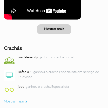
Mostrar mais
Crachás
madalenaofp
ganhou o crachá Social
Rafaela F.
ganhou o crachá Especialista em serviço de
Televisão
jppo
ganhou o crachá Especialista
Mostrar mais