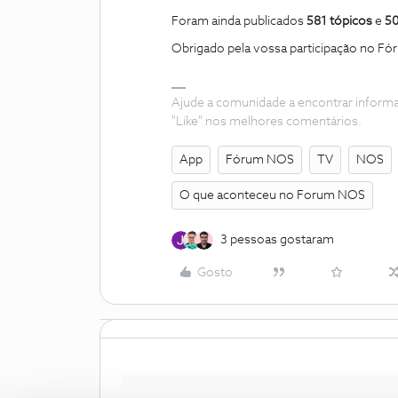
Foram ainda publicados
581
tópicos
e
5
Obrigado pela vossa participação no F
Ajude a comunidade a encontrar inform
"Like" nos melhores comentários.
App
Fórum NOS
TV
NOS
O que aconteceu no Forum NOS
3 pessoas gostaram
Gosto