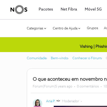
Pacotes
Net Fibra
Móvel 5G
Grupos
As
Categorias
Centro de Ajuda
Vishing | Phish
Comunidade
Bem-vindo
Conhecer o Fórum
O que aconteceu em novembro 
Forum|Forum|5 years ago
0 comentários
10
Ana P.
Moderador