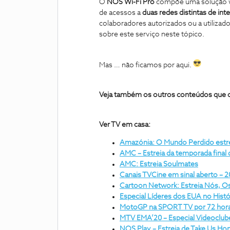
O
NOS Wi-Fi Pro
compõe uma solução wir
de acessos a
duas redes distintas de inte
colaboradores autorizados ou a utilizad
sobre este serviço neste tópico.
Mas … não ficamos por aqui.
Veja também os outros conteúdos que 
Ver TV em casa:
Amazónia: O Mundo Perdido estre
AMC – Estreia da temporada fina
AMC: Estreia Soulmates
Canais TVCine em sinal aberto – 
Cartoon Network: Estreia Nós, O
Especial Líderes dos EUA no Hist
MotoGP na SPORT TV por 72 hor
MTV EMA’20 – Especial Videoclub
NOS Play – Estreia de Take Us Ho