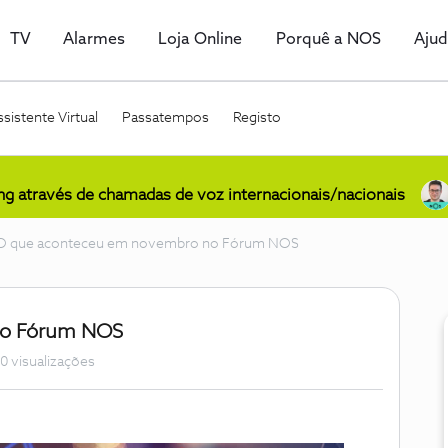
TV
Alarmes
Loja Online
Porquê a NOS
Aju
sistente Virtual
Passatempos
Registo
ing através de chamadas de voz internacionais/nacionais
O que aconteceu em novembro no Fórum NOS
no Fórum NOS
0 visualizações