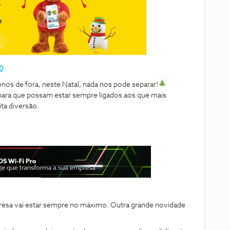
0
nos de fora, n
este Natal, nada nos pode separar!
para que possam estar sempre ligados aos que mais
ta diversão.
presa vai estar sempre no máximo. Outra grande novidade