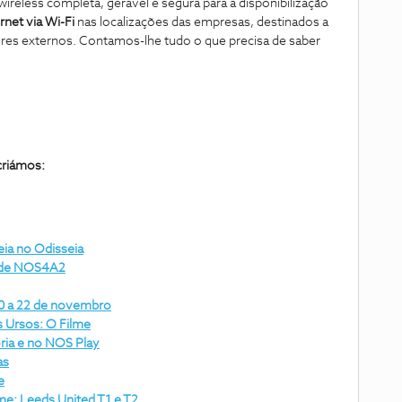
eless completa, gerável e segura para a disponibilização
rnet via Wi-Fi
nas localizações das empresas, destinados a
ores externos. Contamos-lhe tudo o que precisa de saber
criámos:
ia no Odisseia
l de NOS4A2
20 a 22 de novembro
s Ursos: O Filme
ória e no NOS Play
as
e
me: Leeds United T1 e T2