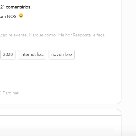
021
comentários.
órum NOS.
ação relevante. Marque como "Melhor Resposta" e faça
2020
internet fixa
novembro
Partilhar