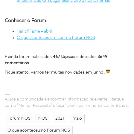
antestreia de Um Lugar Silencioso 2 nos Cinemas
Conhecer o Fórum:
Hall of Fame – abril
O que aconteceu em abril no Fórum NOS
E ainda foram publicados
467
tópicos
e deixados
3649
comentários
.
Fique atento, vamos ter muitas novidades em junho
.
Ajude a comunidade a encontrar informação relevante. Marque
como "Melhor Resposta" e faça "Like" nos melhores comentários.
Fórum NOS
NOS
2021
maio
O que aconteceu no Forum NOS