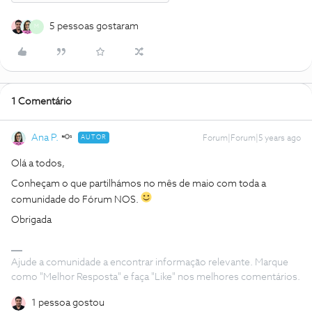
5 pessoas gostaram
M
1 Comentário
Ana P.
AUTOR
Forum|Forum|5 years ago
Olá a todos,
Conheçam o que partilhámos no mês de maio com toda a
comunidade do Fórum NOS.
Obrigada
Ajude a comunidade a encontrar informação relevante. Marque
como "Melhor Resposta" e faça "Like" nos melhores comentários.
1 pessoa gostou