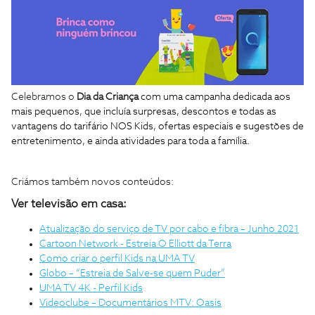
Celebramos o
Dia da Criança
com uma campanha dedicada aos
mais pequenos, que incluía
surpresas, descontos e todas as
vantagens do tarifário NOS Kids, ofertas especiais e sugestões de
entretenimento
, e ainda atividades para toda a família.
Criámos também novos conteúdos:
Ver televisão em casa:
Atualização do serviço de TV por cabo e fibra – Junho 2021
Cartoon Network - Estreia O Elliott da Terra
Como criar o perfil Kids na UMA TV
Globo – “Estreia de Salve-se quem Puder”
UMA TV 4K - Perfil Kids
Videoclube – Documentários MTV: Oasis