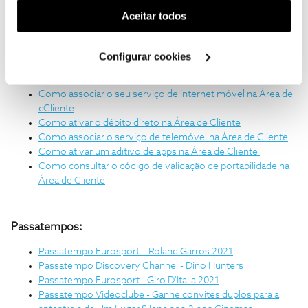
Ofertas na App NOS – Prémios 5G
(cookies de publicidade personalizada). Pode gerir a
Aceitar todos
utilização dos cookies clicando em "
Configurar
Cookies
".
Área de cliente:
Configurar cookies
Como alterar o iban do débito direto na Área de Cliente
Como associar o seu serviço de internet móvel na Área de
cCliente
Como ativar o débito direto na Área de Cliente
Como associar o serviço de telemóvel na Área de Cliente
Como ativar um aditivo de apps na Área de Cliente
Como consultar o código de validação de portabilidade na
Área de Cliente
Passatempos:
Passatempo Eurosport – Roland Garros 2021
Passatempo Discovery Channel - Dino Hunters
Passatempo Eurosport - Giro D'Italia 2021
Passatempo Videoclube - Ganhe convites duplos para a