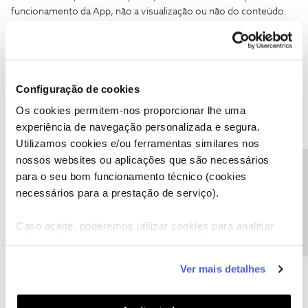
funcionamento da App, não a visualização ou não do conteúdo.
Essa é a resposta final à situação do erro?
Configuração de cookies
Os cookies permitem-nos proporcionar lhe uma
experiência de navegação personalizada e segura.
Mário P.
Forum|Forum|4 years ago
Utilizamos cookies e/ou ferramentas similares nos
Peço desculpa pelo lapso,
@filipesf
.
nossos websites ou aplicações que são necessários
Precisa de ajuda?
Sim. A limitação deve-se às alterações, feitas pelos fornecedores,
para o seu bom funcionamento técnico (cookies
das politicas de direitos digitais, pelo que a NOS deve seguir as
necessários para a prestação de serviço).
directrizes impostas pelos fornecedores.
Se tiver alguma questão adicional, por favor, partilhe connosco!
Caso aceite, poderemos utilizar cookies para analisar
informação estatística (cookies de analítica), adaptar
este serviço às suas preferências e apresentar-lhe
Ver mais detalhes
funcionalidades (cookies de personalização e
Ajude a comunidade a encontrar informação relevante. Marque
funcionalidade) e adaptar anúncios aos seus interesses
como "Melhor Resposta" e faça "Like" nos melhores comentários.