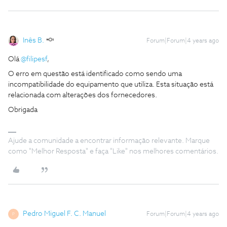
Inês B.
Forum|Forum|4 years ago
Olá
@filipesf
,
O erro em questão está identificado como sendo uma
incompatibilidade do equipamento que utiliza. Esta situação está
relacionada com alterações dos fornecedores.
Obrigada
Ajude a comunidade a encontrar informação relevante. Marque
como "Melhor Resposta" e faça "Like" nos melhores comentários.
Pedro Miguel F. C. Manuel
Forum|Forum|4 years ago
P