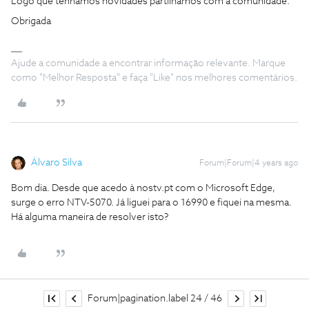
Logo que tenhamos novidades partilhamos com a comunidade.
Obrigada
Ajude a comunidade a encontrar informação relevante. Marque
como "Melhor Resposta" e faça "Like" nos melhores comentários.
Álvaro Silva
Forum|Forum|4 years ago
Bom dia. Desde que acedo à nostv.pt com o Microsoft Edge,
surge o erro NTV-5070. Já liguei para o 16990 e fiquei na mesma.
Há alguma maneira de resolver isto?
Forum|pagination.label 24 / 46