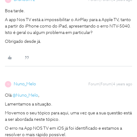
Forum|Forum|4 years ago
Boa tarde.
A app Nos TV está a impossibilitar o AirPlay para a Apple TV, tanto
a partir do iPhone como do iPad, apresentando o erro NTV-5040.
Isto é geral ou algum problema em particular?
Obrigado desde já.
Nuno_Melo
Forum|Forum|4 years ago
N
Olá
@Nuno_Melo
,
Lamentamos a situação.
Movemos o seu tópico para aqui, uma vez que a sua questão está
a ser abordada neste tópico.
O erro na App NOS TV em iOS já foi identificado e estamos a
resolver o mais rápido possível.