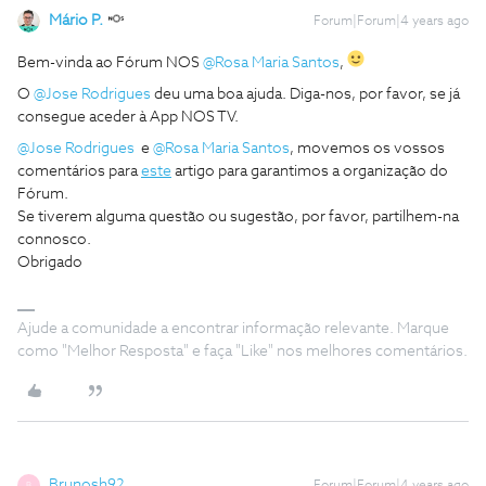
Mário P.
Forum|Forum|4 years ago
Bem-vinda ao Fórum NOS
@Rosa Maria Santos
,
O
@Jose Rodrigues
deu uma boa ajuda. Diga-nos, por favor, se já
consegue aceder à App NOS TV.
@Jose Rodrigues
e
@Rosa Maria Santos
, movemos os vossos
comentários para
este
artigo para garantimos a organização do
Fórum.
Se tiverem alguma questão ou sugestão, por favor, partilhem-na
connosco.
Obrigado
Ajude a comunidade a encontrar informação relevante. Marque
como "Melhor Resposta" e faça "Like" nos melhores comentários.
Brunosh92
B