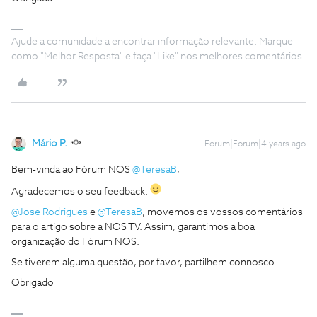
Ajude a comunidade a encontrar informação relevante. Marque
como "Melhor Resposta" e faça "Like" nos melhores comentários.
Mário P.
Forum|Forum|4 years ago
Bem-vinda ao Fórum NOS
@TeresaB
,
Agradecemos o seu feedback.
@Jose Rodrigues
e
@TeresaB
, movemos os vossos comentários
para o artigo sobre a NOS TV. Assim, garantimos a boa
organização do Fórum NOS.
Se tiverem alguma questão, por favor, partilhem connosco.
Obrigado