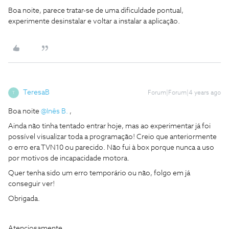
Boa noite, parece tratar-se de uma dificuldade pontual,
experimente desinstalar e voltar a instalar a aplicação.
TeresaB
Forum|Forum|4 years ago
T
Boa noite
@Inês B.
,
Ainda não tinha tentado entrar hoje, mas ao experimentar já foi
possível visualizar toda a programação! Creio que anteriormente
o erro era TVN10 ou parecido. Não fui à box porque nunca a uso
por motivos de incapacidade motora.
Quer tenha sido um erro temporário ou não, folgo em já
conseguir ver!
Obrigada.
Atenciosamente,