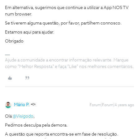
Em alternativa, sugerimos que continue a utilizar a App NOS TV
num browser.
Se tiverem alguma questão, por favor, partilhem connosco.
Estamos aqui para ajudar.
Obrigado
Ajude a comunidade a encontrar informação relevante. Marque
como "Melhor Resposta" e faça "Like" nos melhores comentários.
Mário P.
Forum|Forum|4 years ago
Olá
@Visigodo
,
Pedimos desculpa pela demora.
A questão que reporta encontra-se em fase de resolução.