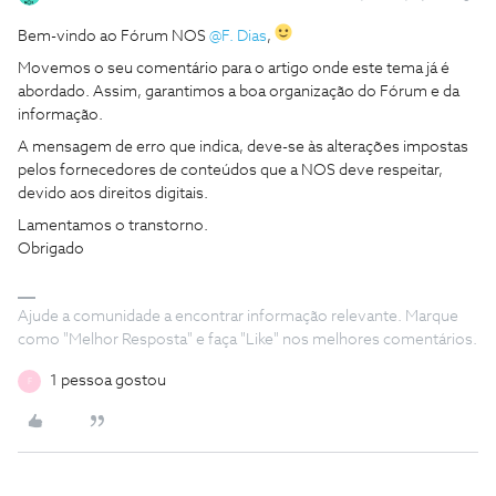
Bem-vindo ao Fórum NOS
@F. Dias
,
Movemos o seu comentário para o artigo onde este tema já é
abordado. Assim, garantimos a boa organização do Fórum e da
informação.
A mensagem de erro que indica, deve-se às alterações impostas
pelos fornecedores de conteúdos que a NOS deve respeitar,
devido aos direitos digitais.
Lamentamos o transtorno.
Obrigado
Ajude a comunidade a encontrar informação relevante. Marque
como "Melhor Resposta" e faça "Like" nos melhores comentários.
1 pessoa gostou
F