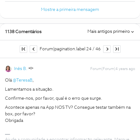
Mostre a primeira mensagem
Mais antigos primeiro
1138 Comentários
Forum|pagination.label 24 / 46
Inês B.
Forum|Forum|4 years ago
Olá
@TeresaB
,
Lamentamos a situação.
Confirme-nos, por favor, qual é o erro que surge.
Acontece apenas na App NOS TV? Consegue testar também na
box, por favor?
Obrigada
Ajude a comunidade a encontrar informação relevante. Marque