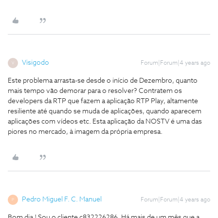
Visigodo
Forum|Forum|4 years ago
V
Este problema arrasta-se desde o início de Dezembro, quanto
mais tempo vão demorar para o resolver? Contratem os
developers da RTP que fazem a aplicação RTP Play, altamente
resiliente até quando se muda de aplicações, quando aparecem
aplicações com vídeos etc. Esta aplicação da NOSTV é uma das
piores no mercado, à imagem da própria empresa.
Pedro Miguel F. C. Manuel
Forum|Forum|4 years ago
P
Bom dia ! Sou o cliente c832226286. Há mais de um mês que a