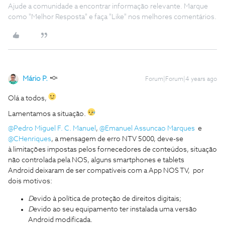
Ajude a comunidade a encontrar informação relevante. Marque
como "Melhor Resposta" e faça "Like" nos melhores comentários.
Mário P.
Forum|Forum|4 years ago
Olá a todos,
Lamentamos a situação.
@Pedro Miguel F. C. Manuel
,
@Emanuel Assuncao Marques
e
@CHenriques
, a mensagem de erro NTV 5000, deve-se
à limitações impostas pelos fornecedores de conteúdos, situação
não controlada pela NOS, alguns smartphones e tablets
Android deixaram de ser compatíveis com a App NOS TV, por
dois motivos:
D
evido à política de proteção de direitos digitais;
D
evido ao seu equipamento ter instalada uma versão
Android modificada.