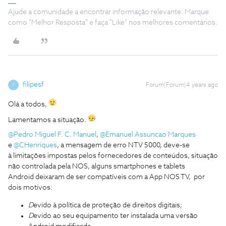
Ajude a comunidade a encontrar informação relevante. Marque
como "Melhor Resposta" e faça "Like" nos melhores comentários.
filipesf
Forum|Forum|4 years ago
F
Olá a todos,
Lamentamos a situação.
@Pedro Miguel F. C. Manuel
,
@Emanuel Assuncao Marques
e
@CHenriques
, a mensagem de erro NTV 5000, deve-se
à limitações impostas pelos fornecedores de conteúdos, situação
não controlada pela NOS, alguns smartphones e tablets
Android deixaram de ser compatíveis com a App NOS TV, por
dois motivos:
D
evido à política de proteção de direitos digitais;
D
evido ao seu equipamento ter instalada uma versão