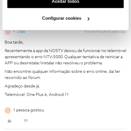
(cookies de publicidade personalizada). Pode gerir a
Aceitar todos
utilização dos cookies clicando em "
Configurar
Cookies
".
Configurar cookies
F. Dias
Forum|Forum|4 years ago
F
Boa tarde,
Recentemente a app da NOSTV deixou de funcionar no telemóvel
apresentando o erro NTV-5000.
Qualquer tentativa de reiniciar a
APP ou desinstalar/instalar não resolveu o problema.
Não encontrei qualquer informação sobre o erro online, daí ter
recorrido ao fórum.
Agradeço desde já.
Telemóvel: One Plus 6, Android 11
1 pessoa gostou
P