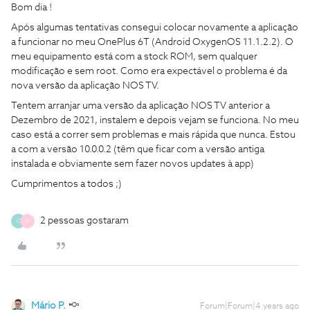
Bom dia !
Após algumas tentativas consegui colocar novamente a aplicação
a funcionar no meu OnePlus 6T (Android OxygenOS 11.1.2.2). O
meu equipamento está com a stock ROM, sem qualquer
modificação e sem root. Como era expectável o problema é da
nova versão da aplicação NOS TV.
Tentem arranjar uma versão da aplicação NOS TV anterior a
Dezembro de 2021, instalem e depois vejam se funciona. No meu
caso está a correr sem problemas e mais rápida que nunca. Estou
a com a versão 10.0.0.2 (têm que ficar com a versão antiga
instalada e obviamente sem fazer novos updates à app)
Cumprimentos a todos ;)
2 pessoas gostaram
C
F
Mário P.
Forum|Forum|4 years ago