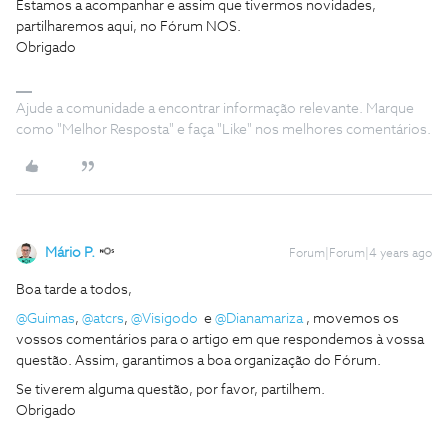
Estamos a acompanhar e assim que tivermos novidades,
partilharemos aqui, no Fórum NOS.
Obrigado
Ajude a comunidade a encontrar informação relevante. Marque
como "Melhor Resposta" e faça "Like" nos melhores comentários.
Mário P.
Forum|Forum|4 years ago
Boa tarde a todos,
@Guimas
,
@atcrs
,
@Visigodo
e
@Dianamariza
, movemos os
vossos comentários para o artigo em que respondemos à vossa
questão. Assim, garantimos a boa organização do Fórum.
Se tiverem alguma questão, por favor, partilhem.
Obrigado