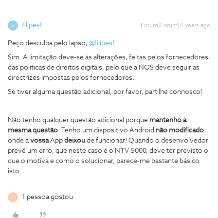
filipesf
Forum|Forum|4 years ago
F
Peço desculpa pelo lapso,
@filipesf
.
Sim. A limitação deve-se às alterações, feitas pelos fornecedores,
das politicas de direitos digitais, pelo que a NOS deve seguir as
directrizes impostas pelos fornecedores.
Se tiver alguma questão adicional, por favor, partilhe connosco!
Não tenho qualquer questão adicional porque
mantenho a
mesma questão
. Tenho um dispositivo Android
não modificado
onde a
vossa
App
deixou
de funcionar! Quando o desenvolvedor
prevê um erro, que neste caso é o NTV-5000, deve ter previsto o
que o motiva e como o solucionar, parece-me bastante básico
isto.
1 pessoa gostou
P