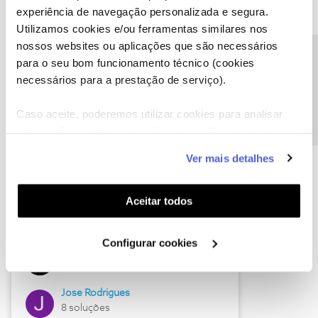
experiência de navegação personalizada e segura.
Utilizamos cookies e/ou ferramentas similares nos
nossos websites ou aplicações que são necessários
Descubra as novidades de junho
Precisa de ajuda?
para o seu bom funcionamento técnico (cookies
necessários para a prestação de serviço).
Caso aceite, poderemos utilizar cookies para analisar
informação estatística (cookies de analítica), adaptar
este serviço às suas preferências e apresentar-lhe
Ver mais detalhes
funcionalidades (cookies de personalização e
funcionalidade) e adaptar anúncios aos seus interesses
(cookies de publicidade personalizada). Pode gerir a
Aceitar todos
utilização dos cookies clicando em "
Configurar
Hall of Fame de junho
Cookies
".
Configurar cookies
Guimas
12 soluções
Jose Rodrigues
8 soluções