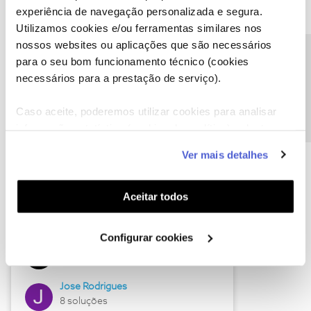
experiência de navegação personalizada e segura.
Utilizamos cookies e/ou ferramentas similares nos
nossos websites ou aplicações que são necessários
Descubra as novidades de junho
Precisa de ajuda?
para o seu bom funcionamento técnico (cookies
necessários para a prestação de serviço).
Caso aceite, poderemos utilizar cookies para analisar
informação estatística (cookies de analítica), adaptar
este serviço às suas preferências e apresentar-lhe
Ver mais detalhes
funcionalidades (cookies de personalização e
funcionalidade) e adaptar anúncios aos seus interesses
(cookies de publicidade personalizada). Pode gerir a
Aceitar todos
utilização dos cookies clicando em "
Configurar
Hall of Fame de junho
Cookies
".
Configurar cookies
Guimas
12 soluções
Jose Rodrigues
8 soluções