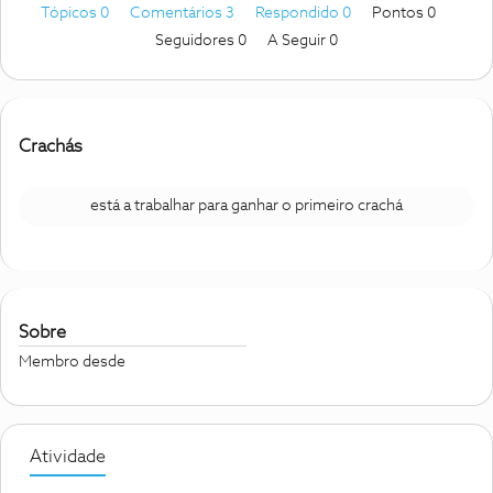
Tópicos 0
Comentários 3
Respondido 0
Pontos 0
Seguidores
0
A Seguir
0
Crachás
está a trabalhar para ganhar o primeiro crachá
Sobre
Membro desde
Atividade