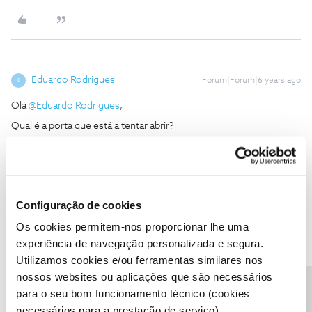
Eduardo Rodrigues
Forum|Forum|6 years ago
E
Olá
@Eduardo Rodrigues
,
Qual é a porta que está a tentar abrir?
Bom dia, já tentei várias como: 21, 25565, 27015 TCP/UDP, 27020
UDP, 27005 UDP, 51840 UDP. Nenhuma deu resultado. Obrigado
3 pessoas gostaram
Configuração de cookies
Os cookies permitem-nos proporcionar lhe uma
experiência de navegação personalizada e segura.
Utilizamos cookies e/ou ferramentas similares nos
nossos websites ou aplicações que são necessários
XCreative
Forum|Forum|6 years ago
X
para o seu bom funcionamento técnico (cookies
necessários para a prestação de serviço).
Boa tarde, já tentei fazer portforward em algumas portas e