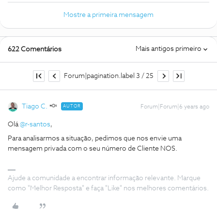
Mostre a primeira mensagem
Mais antigos primeiro
622 Comentários
Forum|pagination.label 3 / 25
Tiago C.
AUTOR
Forum|Forum|6 years ago
Olá
@r-santos
,
Para analisarmos a situação, pedimos que nos envie uma
mensagem privada com o seu número de Cliente NOS.
Ajude a comunidade a encontrar informação relevante. Marque
como "Melhor Resposta" e faça "Like" nos melhores comentários.