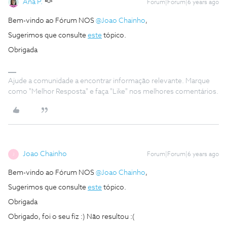
Ana P.
Forum|Forum|6 years ago
Bem-vindo ao Fórum NOS
@Joao Chainho
,
Sugerimos que consulte
este
tópico.
Obrigada
Ajude a comunidade a encontrar informação relevante. Marque
como "Melhor Resposta" e faça "Like" nos melhores comentários.
Joao Chainho
Forum|Forum|6 years ago
J
Bem-vindo ao Fórum NOS
@Joao Chainho
,
Sugerimos que consulte
este
tópico.
Obrigada
Obrigado, foi o seu fiz :) Não resultou :(