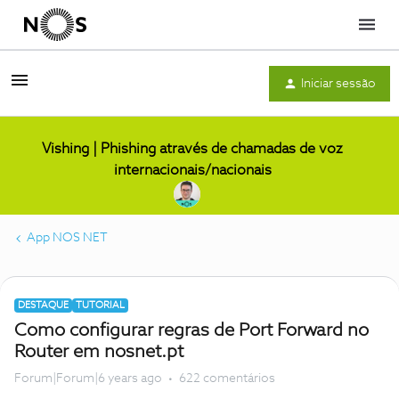
Menu
Iniciar sessão
Vishing | Phishing através de chamadas de voz
internacionais/nacionais
App NOS NET
DESTAQUE
TUTORIAL
Como configurar regras de Port Forward no
Router em nosnet.pt
Forum|Forum|6 years ago
622 comentários