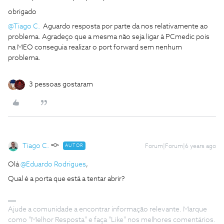
obrigado
@Tiago C.
Aguardo resposta por parte da nos relativamente ao
problema. Agradeço que a mesma não seja ligar à PCmedic pois
na MEO conseguia realizar o port forward sem nenhum
problema.
3 pessoas gostaram
Tiago C.
AUTOR
Forum|Forum|6 years ago
Olá
@Eduardo Rodrigues
,
Qual é a porta que está a tentar abrir?
Ajude a comunidade a encontrar informação relevante. Marque
como "Melhor Resposta" e faça "Like" nos melhores comentários.