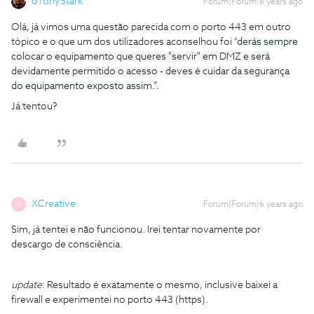
oTonyStark
Forum|Forum|6 years ago
Olá, já vimos uma questão parecida com o porto 443 em outro
tópico e o que um dos utilizadores aconselhou foi “
derás sempre
colocar o equipamento que queres "servir" em DMZ e será
devidamente permitido o acesso - deves é cuidar da segurança
do equipamento exposto assim.”.
Já tentou?
XCreative
Forum|Forum|6 years ago
X
Sim, já tentei e não funcionou. Irei tentar novamente por
descargo de consciência.
update
: Resultado é exatamente o mesmo, inclusive baixei a
firewall e experimentei no porto 443 (https).