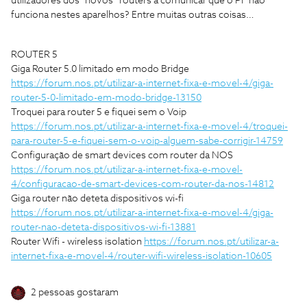
utilizadores dos “novos” routers a comunicar que o PF não
funciona nestes aparelhos? Entre muitas outras coisas…
ROUTER 5
Giga Router 5.0 limitado em modo Bridge
https://forum.nos.pt/utilizar-a-internet-fixa-e-movel-4/giga-
router-5-0-limitado-em-modo-bridge-13150
Troquei para router 5 e fiquei sem o Voip
https://forum.nos.pt/utilizar-a-internet-fixa-e-movel-4/troquei-
para-router-5-e-fiquei-sem-o-voip-alguem-sabe-corrigir-14759
Configuração de smart devices com router da NOS
https://forum.nos.pt/utilizar-a-internet-fixa-e-movel-
4/configuracao-de-smart-devices-com-router-da-nos-14812
Giga router não deteta dispositivos wi-fi
https://forum.nos.pt/utilizar-a-internet-fixa-e-movel-4/giga-
router-nao-deteta-dispositivos-wi-fi-13881
Router Wifi - wireless isolation
https://forum.nos.pt/utilizar-a-
internet-fixa-e-movel-4/router-wifi-wireless-isolation-10605
2 pessoas gostaram