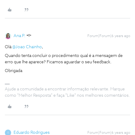
Ana P.
Forum|Forum|6 years ago
Olá
@Joao Chainho
,
Quando tenta concluir o procedimento qual é a mensagem de
erro que lhe aparece? Ficamos aguardar o seu feedback.
Obrigada
Ajude a comunidade a encontrar informação relevante. Marque
como "Melhor Resposta" e faça "Like" nos melhores comentários.
Eduardo Rodrigues
Forum|Forum|6 years ago
E