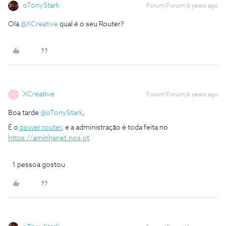
oTonyStark
Forum|Forum|6 years ago
Olá
@XCreative
qual é o seu Router?
XCreative
Forum|Forum|6 years ago
X
Boa tarde
@oTonyStark
,
É o
power router
, e a administração é toda feita no
https://aminhanet.nos.pt
1 pessoa gostou