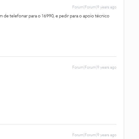
Forum|Forum|9 years ago
m de telefonar para o 16990, e pedir para o apoio técnico
Forum|Forum|9 years ago
Forum|Forum|9 years ago