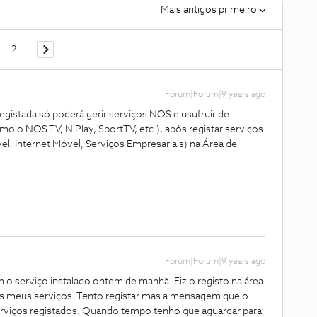
Mais antigos primeiro
2
Forum|Forum|9 years ago
r registada só poderá gerir serviços NOS e usufruir de
mo o NOS TV, N Play, SportTV, etc.), após registar serviços
el, Internet Móvel, Serviços Empresariais) na Área de
Forum|Forum|9 years ago
o serviço instalado ontem de manhã. Fiz o registo na área
 meus serviços. Tento registar mas a mensagem que o
erviços registados. Quando tempo tenho que aguardar para