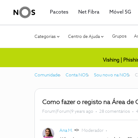
Pacotes
Net Fibra
Móvel 5G
Grupos
As
Categorias
Centro de Ajuda
Vishing | Phish
Comunidade
Conta NOS
Sou novo na NOS
C
Como fazer o registo na Área de 
Forum|Forum|9 years ago
28 comentários
4
Ana M.
Moderador