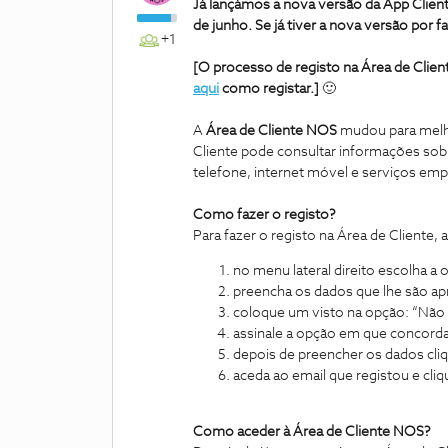
Já lançámos a nova versão da App Clien
de junho. Se já tiver a nova versão por f
+1
[O processo de registo na Área de Clien
aqui
como registar.]
🙂
A
Área de Cliente NOS
mudou para melho
Cliente pode consultar informações sobr
telefone, internet móvel e serviços empr
Como fazer o registo?
Para fazer o registo na Área de Cliente,
no menu lateral direito escolha a
preencha os dados que lhe são ap
coloque um visto na opção: “Não 
assinale a opção em que concor
depois de preencher os dados cliq
aceda ao email que registou e cliq
Como aceder à Área de Cliente NOS?