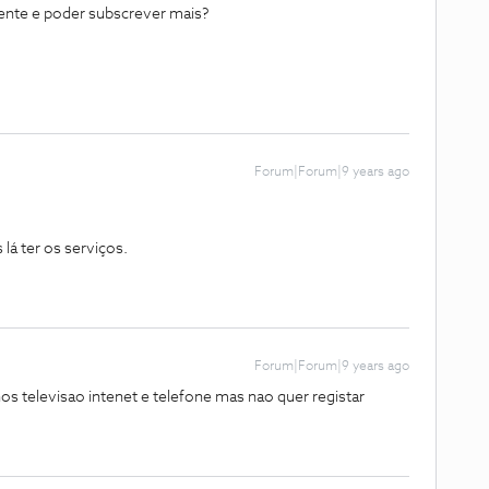
liente e poder subscrever mais?
Forum|Forum|9 years ago
 lá ter os serviços.
Forum|Forum|9 years ago
nos televisao intenet e telefone mas nao quer registar