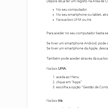
Depois de já ter um registo na Área de C
No seu computador
No seu smartphone ou tablet, atr
Na sua box UMA ou Iris
Para aceder no seu computador basta se
Se tiver um smartphone Android, pode 
Se tiver um smartphone da Apple, desca
Também pode aceder através da sua box
Na box
UMA
:
aceda ao Menu
clique em “Apps”
escolha a opção “Gestão de Cont
Na box
Iris
: