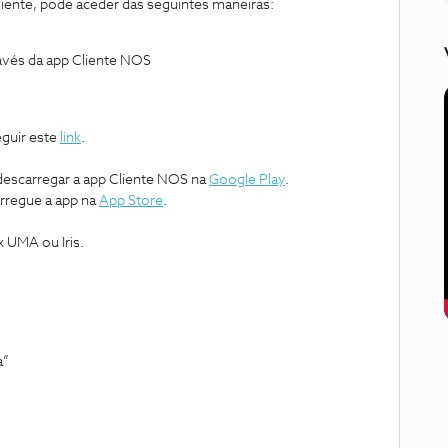
liente, pode aceder das seguintes maneiras:
avés da app Cliente NOS
guir este
link
.
descarregar a app Cliente NOS na
Google Play
.
rregue a app na
App Store
.
 UMA ou Iris.
a”