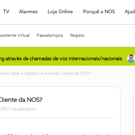
TV
Alarmes
Loja Online
Porquê a NOS
Aju
sistente Virtual
Passatempos
Registo
ing através de chamadas de voz internacionais/nacionais
omo fazer o registo na Área de Cliente da NOS?
Cliente da NOS?
0921 visualizações