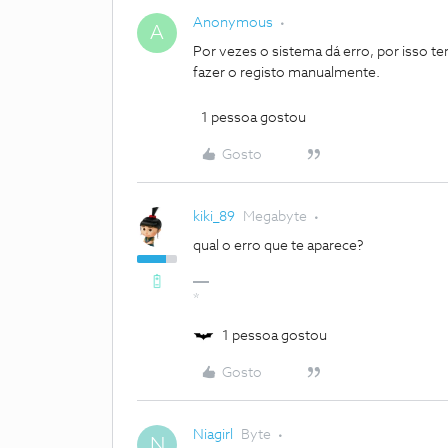
Anonymous
A
Por vezes o sistema dá erro, por isso te
fazer o registo manualmente.
1 pessoa gostou
Gosto
kiki_89
Megabyte
qual o erro que te aparece?
*
1 pessoa gostou
Gosto
Niagirl
Byte
N