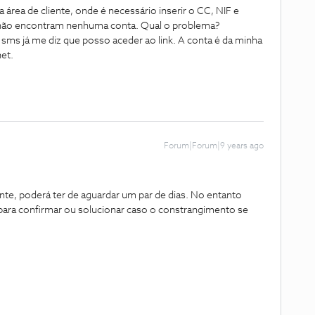
 área de cliente, onde é necessário inserir o CC, NIF e
 não encontram nenhuma conta. Qual o problema?
 sms já me diz que posso aceder ao link. A conta é da minha
net.
Forum|Forum|9 years ago
te, poderá ter de aguardar um par de dias. No entanto
para confirmar ou solucionar caso o constrangimento se