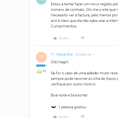
Estou a tentar fazer um novo registo pela
número de contrato. Diz-me o site que
Necessito ver a factura, pelo menos por
avó e claro que ela não sabe usar a inter
Cumprimentos.
Gosto
M. Alexandre
Zettabyte
M
Olá Niagirl,
+1
Se for o caso de uma adesão muito recen
sempre pode recorrer à Linha de Apoio 
verifique por outro motivo.
Boa noite e boa sorte!
1 pessoa gostou
Gosto