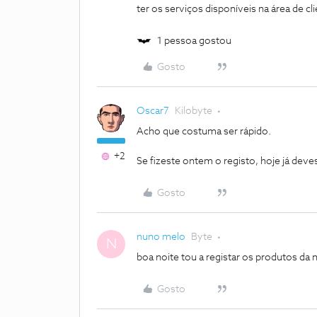
ter os serviços disponíveis na área de c
1 pessoa gostou
Gosto
Oscar7
Kilobyte
Acho que costuma ser rápido.
+2
Se fizeste ontem o registo, hoje já deves
Gosto
nuno melo
Byte
N
boa noite tou a registar os produtos da 
Gosto