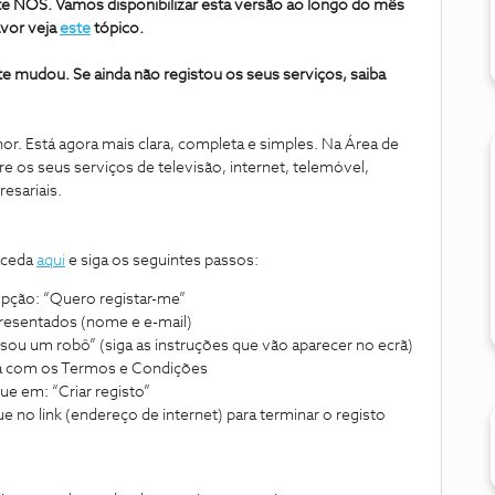
te NOS. Vamos disponibilizar esta versão ao longo do mês
avor veja
este
tópico.
te mudou. Se ainda não registou os seus serviços, saiba
r. Está agora mais clara, completa e simples. Na Área de
e os seus serviços de televisão, internet, telemóvel,
esariais.
 aceda
aqui
e siga os seguintes passos:
 opção: “Quero registar-me”
resentados (nome e e-mail)
sou um robô” (siga as instruções que vão aparecer no ecrã)
da com os Termos e Condições
ue em: “Criar registo”
ue no link (endereço de internet) para terminar o registo