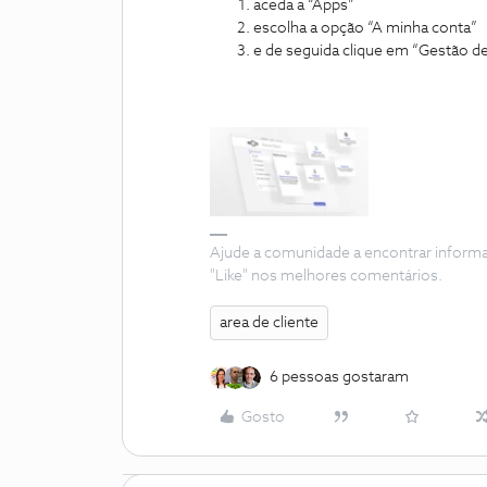
aceda a “Apps”
escolha a opção “A minha conta”
e de seguida clique em “Gestão d
Ajude a comunidade a encontrar inform
"Like" nos melhores comentários.
area de cliente
6 pessoas gostaram
Gosto