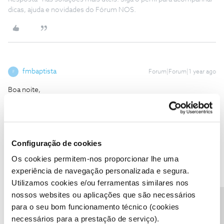
dicas, ajuda e novidades do Fórum NOS.
fmbaptista
Forum|Forum|1 year ago
F
Boa noite,
Tenho exatamente o mesmo problema que o ​
@Nuno
Prata
reportou.
Esta é a resposta obtida no vosso próprio
site
https://nosnet.pt/port-forward
:
Configuração de cookies
Os cookies permitem-nos proporcionar lhe uma
experiência de navegação personalizada e segura.
Utilizamos cookies e/ou ferramentas similares nos
nossos websites ou aplicações que são necessários
para o seu bom funcionamento técnico (cookies
necessários para a prestação de serviço).