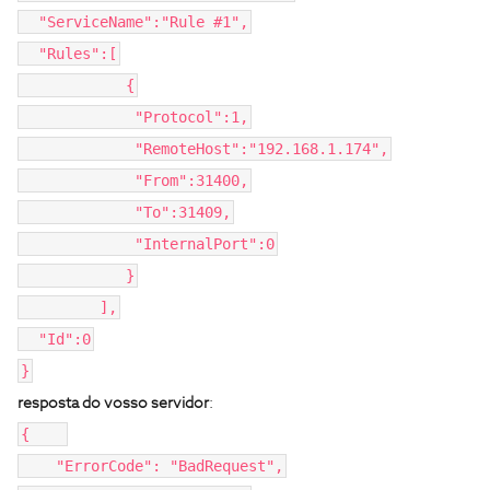
"ServiceName":"Rule #1",
"Rules":[
{
"Protocol":1,
"RemoteHost":"192.168.1.174",
"From":31400,
"To":31409,
"InternalPort":0
}
],
"Id":0
}
resposta do vosso servidor
:
{
"ErrorCode": "BadRequest",