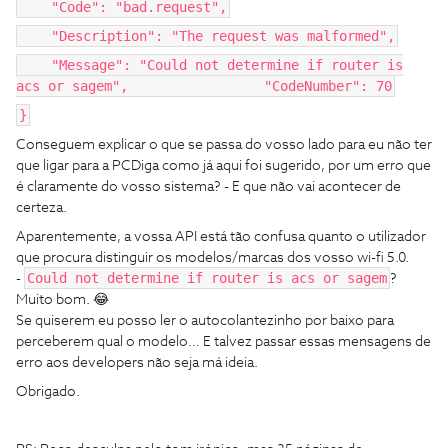
"Code": "bad.request",
"Description": "The request was malformed",
"Message": "Could not determine if router is
acs or sagem", "CodeNumber": 70
}
Conseguem explicar o que se passa do vosso lado para eu não ter
que ligar para a PCDiga como já aqui foi sugerido, por um erro que
é claramente do vosso sistema? - E que não vai acontecer de
certeza.
Aparentemente, a vossa API está tão confusa quanto o utilizador
que procura distinguir os modelos/marcas dos vosso wi-fi 5.0.
Could not determine if router is acs or sagem
-
?
Muito bom. 😂
Se quiserem eu posso ler o autocolantezinho por baixo para
perceberem qual o modelo… E talvez passar essas mensagens de
erro aos developers não seja má ideia.
Obrigado.