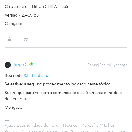
O router é um Hitron CHITA-Hub5.
Versão 7.2.4.9.1b8.1
Obrigado.
Jorge C
Forum|Forum|1 year ago
Boa noite ​
@fmbaptista
,
Se estiver a seguir o procedimento indicado neste tópico.
Sugiro que partilhe com a comunidade qual é a marca e modelo
do seu router.
Obrigado.
Ajude a comunidade do Fórum NOS com “Likes” e “Melhor
Resposta” nas soluções mais úteis. Siga o perfil para acompanhar