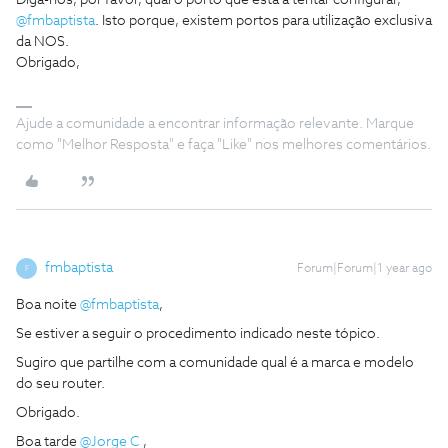
Diga-nos, por favor, qual o porto que está a tentar configurar, ​
@fmbaptista
. Isto porque, existem portos para utilização exclusiva
da NOS.
Obrigado,
Ajude a comunidade a encontrar informação relevante. Marque
como "Melhor Resposta" e faça "Like" nos melhores comentários.
fmbaptista
Forum|Forum|1 year ago
F
Boa noite ​
@fmbaptista
,
Se estiver a seguir o procedimento indicado neste tópico.
Sugiro que partilhe com a comunidade qual é a marca e modelo
do seu router.
Obrigado.
Boa tarde ​
@Jorge C
,