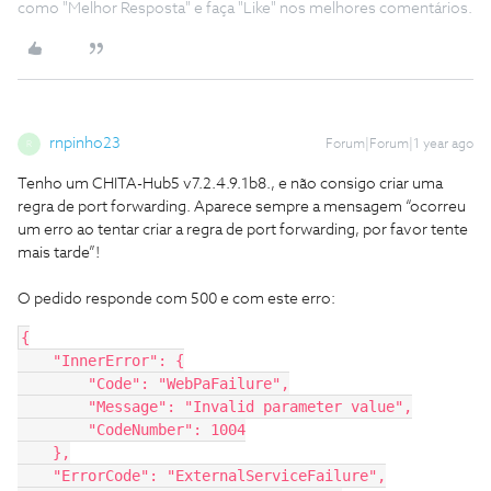
como "Melhor Resposta" e faça "Like" nos melhores comentários.
rnpinho23
Forum|Forum|1 year ago
R
Tenho um CHITA-Hub5 v7.2.4.9.1b8., e não consigo criar uma
regra de port forwarding. Aparece sempre a mensagem “ocorreu
um erro ao tentar criar a regra de port forwarding, por favor tente
mais tarde”!
O pedido responde com 500 e com este erro:
{
    "InnerError": {
        "Code": "WebPaFailure",
        "Message": "Invalid parameter value",
        "CodeNumber": 1004
    },
    "ErrorCode": "ExternalServiceFailure",