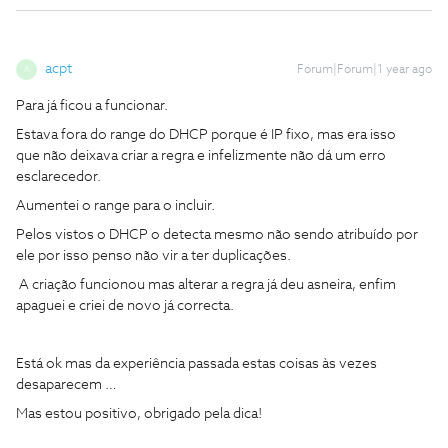
acpt
Forum|Forum|1 year ago
A
Para já ficou a funcionar.
Estava fora do range do DHCP porque é IP fixo, mas era isso
que não deixava criar a regra e infelizmente não dá um erro
esclarecedor.
Aumentei o range para o incluir.
Pelos vistos o DHCP o detecta mesmo não sendo atribuído por
ele por isso penso não vir a ter duplicações.
A criação funcionou mas alterar a regra já deu asneira, enfim
apaguei e criei de novo já correcta.
Está ok mas da experiência passada estas coisas às vezes
desaparecem …
Mas estou positivo, obrigado pela dica!