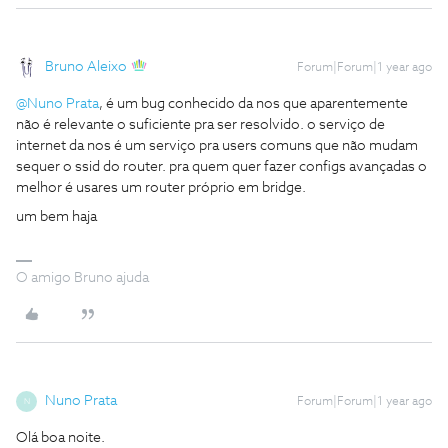
Bruno Aleixo
Forum|Forum|1 year ago
@Nuno Prata
, é um bug conhecido da nos que aparentemente
não é relevante o suficiente pra ser resolvido. o serviço de
internet da nos é um serviço pra users comuns que não mudam
sequer o ssid do router. pra quem quer fazer configs avançadas o
melhor é usares um router próprio em bridge.
um bem haja
O amigo Bruno ajuda
Nuno Prata
Forum|Forum|1 year ago
N
Olá boa noite.