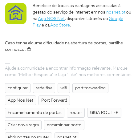
Beneficie de todas as vantagens associadas à
gestão do serviço de internet em nos
nosnet.pt
ou
na
App NOS Net
, disponível através do
Google
Play
e da
App Store
.
Caso tenha alguma dificuldade na abertura de portas, partilhe
connosco. 😉
Ajude a comunidade a encontrar informação relevante. Marque
como "Melhor Resposta" e faça "Like" nos melhores comentários.
configurar
rede fixa
wifi
port forwarding
App Nos Net
Port Forward
Encaminhamento de portas
router
GIGA ROUTER
Criar nova regra
encaminhar porto
abrir portas no router
nosnet.pt