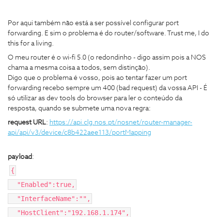
Por aqui também não está a ser possível configurar port
forwarding. E sim o problema é do router/software. Trust me, I do
this for a living.
O meu router é o wi-fi 5.0 (o redondinho - digo assim pois a NOS
chama a mesma coisa a todos, sem distinção).
Digo que o problema é vosso, pois ao tentar fazer um port
forwarding recebo sempre um 400 (bad request) da vossa API - É
só utilizar as dev tools do browser para ler o conteúdo da
resposta, quando se submete uma nova regra:
request URL
:
https://api.clg.nos.pt/nosnet/router-manager-
api/api/v3/device/c8b422aee113/portMapping
payload
:
{
"Enabled":true,
"InterfaceName":"",
"HostClient":"192.168.1.174",