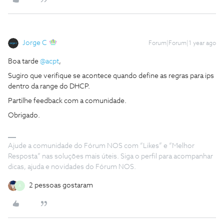
Jorge C
Forum|Forum|1 year ago
Boa tarde
@acpt
,
Sugiro que verifique se acontece quando define as regras para ips
dentro da range do DHCP.
Partilhe feedback com a comunidade.
Obrigado.
Ajude a comunidade do Fórum NOS com “Likes” e “Melhor
Resposta” nas soluções mais úteis. Siga o perfil para acompanhar
dicas, ajuda e novidades do Fórum NOS.
2 pessoas gostaram
A