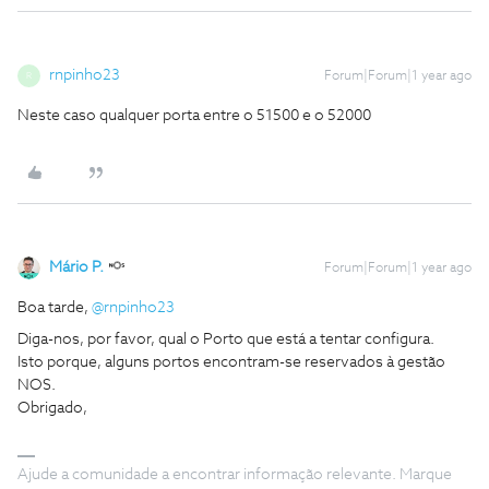
rnpinho23
Forum|Forum|1 year ago
R
Neste caso qualquer porta entre o 51500 e o 52000
Mário P.
Forum|Forum|1 year ago
Boa tarde, ​
@rnpinho23
Diga-nos, por favor, qual o Porto que está a tentar configura.
Isto porque, alguns portos encontram-se reservados à gestão
NOS.
Obrigado,
Ajude a comunidade a encontrar informação relevante. Marque