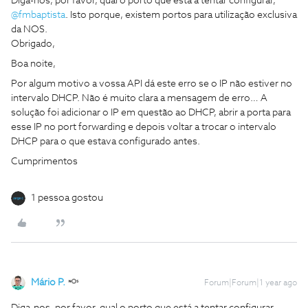
Diga-nos, por favor, qual o porto que está a tentar configurar, ​
@fmbaptista
. Isto porque, existem portos para utilização exclusiva
da NOS.
Obrigado,
Boa noite,
Por algum motivo a vossa API dá este erro se o IP não estiver no
intervalo DHCP. Não é muito clara a mensagem de erro… A
solução foi adicionar o IP em questão ao DHCP, abrir a porta para
esse IP no port forwarding e depois voltar a trocar o intervalo
DHCP para o que estava configurado antes.
Cumprimentos
1 pessoa gostou
Mário P.
Forum|Forum|1 year ago