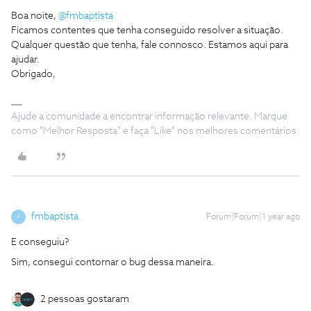
Boa noite, ​
@fmbaptista
Ficamos contentes que tenha conseguido resolver a situação.
Qualquer questão que tenha, fale connosco. Estamos aqui para
ajudar.
Obrigado,
Ajude a comunidade a encontrar informação relevante. Marque
como "Melhor Resposta" e faça "Like" nos melhores comentários.
fmbaptista
Forum|Forum|1 year ago
F
E conseguiu?
Sim, consegui contornar o bug dessa maneira.
2 pessoas gostaram