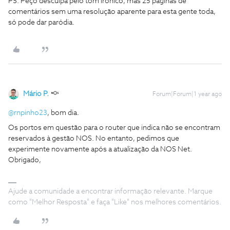
PS: Peço desculpa pelo tom irónico, mas 25 páginas de
comentários sem uma resolução aparente para esta gente toda,
só pode dar paródia.
Mário P.
Forum|Forum|1 year ago
@rnpinho23
, bom dia.
Os portos em questão para o router que indica não se encontram
reservados à gestão NOS. No entanto, pedimos que
experimente novamente após a atualização da NOS Net.
Obrigado,
Ajude a comunidade a encontrar informação relevante. Marque
como "Melhor Resposta" e faça "Like" nos melhores comentários.