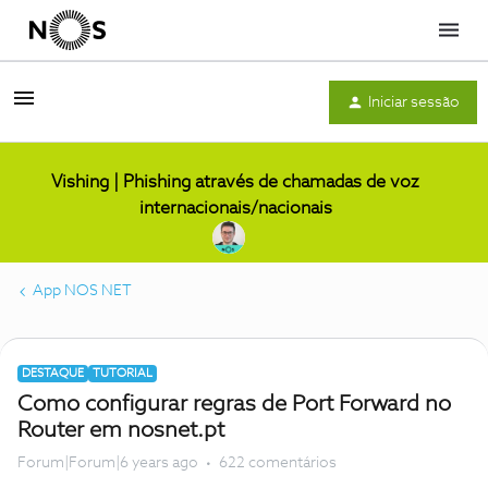
Menu
Iniciar sessão
Vishing | Phishing através de chamadas de voz
internacionais/nacionais
App NOS NET
DESTAQUE
TUTORIAL
Como configurar regras de Port Forward no
Router em nosnet.pt
Forum|Forum|6 years ago
622 comentários