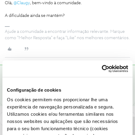
Olá,
@Claugy
, bem-vindo à comunidade.
A dificuldade ainda se mantém?
Ajude a comunidade a encontrar informação relevante. Marque
como "Melhor Resposta" e faça "Like" nos melhores comentários.
Claugy
AUTOR
RESPOSTA
Forum|Forum|8 years ago
C
Resolvido. Obrigada
Configuração de cookies
Os cookies permitem-nos proporcionar lhe uma
experiência de navegação personalizada e segura.
Utilizamos cookies e/ou ferramentas similares nos
nossos websites ou aplicações que são necessários
para o seu bom funcionamento técnico (cookies