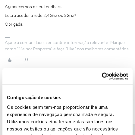
Agradecemos o seu feedback.
Está a aceder à rede 2,4Ghz ou 5Ghz?
Obrigada
Ajude a comunidade a encontrar informação relevante. Marque
como "Melhor Resposta" e faça "Like" nos melhores comentários.
Patrick Loureiro
Forum|Forum|5 years ago
P
Configuração de cookies
Não sei...como posso saber esse dado?
Os cookies permitem-nos proporcionar lhe uma
experiência de navegação personalizada e segura.
Utilizamos cookies e/ou ferramentas similares nos
nossos websites ou aplicações que são necessários