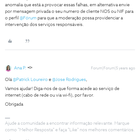
anomalia que está a provocar essas falhas, em alternativa envie
por mensagem privada o seu numero de cliente NOS ou NIF para
o perfil
@Fórum
para que a moderação possa providenciar a
intervenção dos serviços responsáveis.
Ana P.
Forum|Forum|5 years ago
Olá
@Patrick Loureiro
e
@Jose Rodrigues
,
Vamos ajudar! Diga-nos de que forma acede ao serviço de
internet (cabo de rede ou via wi-fi), por favor.
Obrigada
Ajude a comunidade a encontrar informação relevante. Marque
como "Melhor Resposta" e faça "Like" nos melhores comentários.