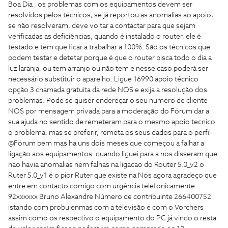
Boa Dia , os problemas com os equipamentos devem ser
resolvidos pelos técnicos, se já reportou as anomalias ao apoio,
se não resolveram, deve voltar a contactar para que sejam
verificadas as deficiências, quando é instalado o router, ele é
testado e tem que ficar a trabalhar a 100%: São os técnicos que
podem testar e detetar porque é que o router pisca todo o dia a
luz laranja, ou tem arranjo ou não tem e nesse caso poderá ser
necessário substituir o aparelho. Ligue 16990 apoio técnico
opção 3 chamada gratuita da rede NOS e exija a resolução dos
problemas. Pode se quiser endereçar o seu numero de cliente
NOS por mensagem privada para a moderação do Fórum dar a
sua ajuda no sentido de remeteram para o mesmo apoio tecnico
o problema, mas se preferir, remeta os seus dados para o perfil
@Fórum bem mas ha uns dois meses que começou a falhar a
ligação aos equipamentos. quando liguei para a nos disseram que
nao havia anomalias nem falhas na ligacao do Router 5.0_v2 o
Ruter 5.0_v1 é o pior Ruter que existe na Nós agora agradeço que
entre em contacto comigo com urgência telefonicamente
92xxxxxx Bruno Alexandre Número de contribuinte 266400752
istando com probulenmas com a televisão e com o Vorchers
assim como os respectivo o equipamento do PC já vindo o resta