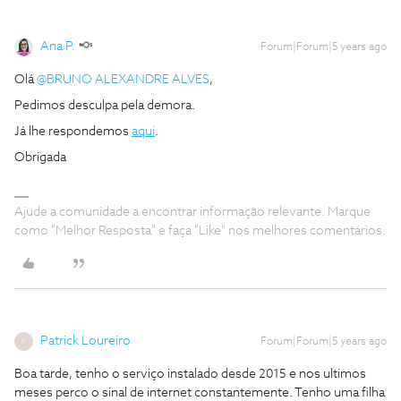
Ana P.
Forum|Forum|5 years ago
Olá
@BRUNO ALEXANDRE ALVES
,
Pedimos desculpa pela demora.
Já lhe respondemos
aqui
.
Obrigada
Ajude a comunidade a encontrar informação relevante. Marque
como "Melhor Resposta" e faça "Like" nos melhores comentários.
Patrick Loureiro
Forum|Forum|5 years ago
P
Boa tarde, tenho o serviço instalado desde 2015 e nos ultimos
meses perco o sinal de internet constantemente. Tenho uma filha