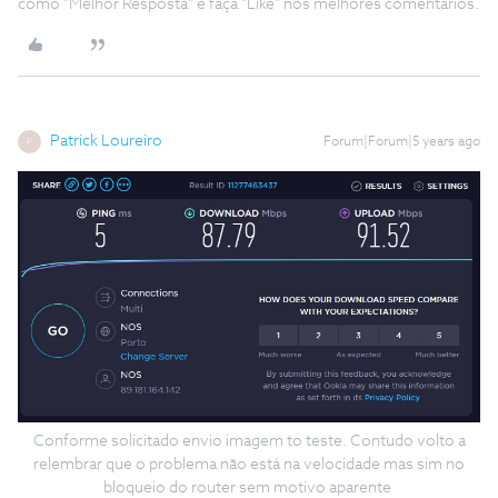
como "Melhor Resposta" e faça "Like" nos melhores comentários.
Patrick Loureiro
Forum|Forum|5 years ago
P
Conforme solicitado envio imagem to teste. Contudo volto a
relembrar que o problema não está na velocidade mas sim no
bloqueio do router sem motivo aparente