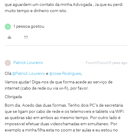
que aguardem um contato da minha Advogada , Ja que eu perdi
muito tempo e dinheiro com isto.
1 pessoa gostou
N
Patrick Loureiro
Forum|Forum|5 years ago
P
Olá
@Patrick Loureiro
e
@Jose Rodrigues
,
Vamos ajudar! Diga-nos de que forma acede ao serviço de
internet (cabo de rede ou via wi-fi), por favor.
Obrigada
Bom dia. Acedo das duas formas. Tenho dois PC’s de secretária
que se ligam por cabo de rede e os telemoveis e tablets via WIFI.
as quebras são em ambos ao mesmo tempo. Por outro lado é
impossivel efetuar duas videochamadas em simultaneo. Por
exemplo a minha filha esta no zoom a ter aulas e eu estou no