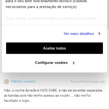
Precisa de ajuda?
para o seu bom funcionamento técnico (cookies
Ana P.
Forum|Forum|5 years ago
necessários para a prestação de serviço).
@Patrick Loureiro
,
Caso aceite, poderemos utilizar cookies para analisar
Quando se liga à sua rede tem alguma indicação com “5G”?
informação estatística (cookies de analítica), adaptar
Efetuou a separação de bandas?
este serviço às suas preferências e apresentar-lhe
Obrigada
Ver mais detalhes
funcionalidades (cookies de personalização e
funcionalidade) e adaptar anúncios aos seus interesses
Ajude a comunidade a encontrar informação relevante. Marque
(cookies de publicidade personalizada). Pode gerir a
Aceitar todos
como "Melhor Resposta" e faça "Like" nos melhores comentários.
utilização dos cookies clicando em "
Configurar
Cookies
".
Configurar cookies
Patrick Loureiro
Forum|Forum|5 years ago
P
Não, o nome da rede é NOS-34BE. e não sei se estão separadas
as bandas pois não tenho acesso ao router…..não me foi
facultado o login...