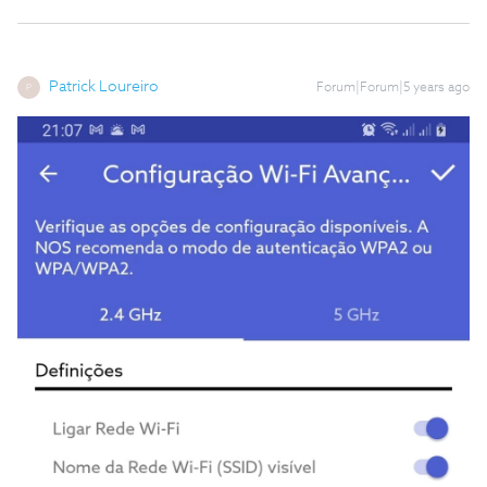
Patrick Loureiro
Forum|Forum|5 years ago
P