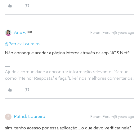
Ana P.
Forum|Forum|5 years ago
@Patrick Loureiro
,
Não consegue aceder à página interna através da app NOS Net?
Ajude a comunidade a encontrar informação relevante. Marque
como "Melhor Resposta" e faça "Like" nos melhores comentários.
Patrick Loureiro
Forum|Forum|5 years ago
P
sim. tenho acesso por essa aplicação...o que devo verificar nela?