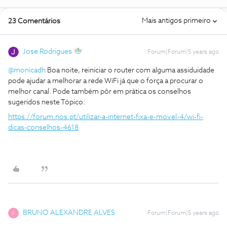
Mais antigos primeiro
23 Comentários
Jose Rodrigues
Forum|Forum|5 years ago
@monicadh
Boa noite, reiniciar o router com alguma assiduidade
pode ajudar a melhorar a rede WiFi já que o força a procurar o
melhor canal. Pode também pôr em prática os conselhos
sugeridos neste Tópico:
https://forum.nos.pt/utilizar-a-internet-fixa-e-movel-4/wi-fi-
dicas-conselhos-4618
BRUNO ALEXANDRE ALVES
Forum|Forum|5 years ago
B