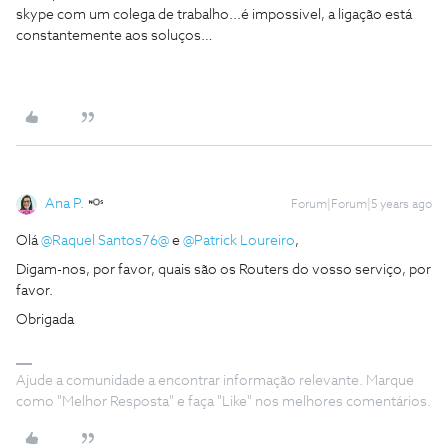
skype com um colega de trabalho...é impossivel, a ligação está
constantemente aos soluços…
Ana P.
Forum|Forum|5 years ago
Olá
@Raquel Santos76@
e
@Patrick Loureiro
,
Digam-nos, por favor, quais são os Routers do vosso serviço, por
favor.
Obrigada
Ajude a comunidade a encontrar informação relevante. Marque
como "Melhor Resposta" e faça "Like" nos melhores comentários.