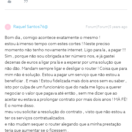
Raquel Santos76@
Forum|Forum|5 years ago
R
Bom dia , comigo acontece exatamente o mesmo !
estou à imenso tempo com estes cortes ! Neste preciso
momento não tenho novamente internet. Ligo para la , a pagar !!!
Sim , porque não sou obrigada a ter número nos, e já gastei
dezenas de euros a ligar pra lá e a esperar por uma solução que
não dão. Mandam sempre ligar e desligar o router ! Coisa que para
mim não è solução. Estou a pagar um serviço que não estou a
beneficiar . E mais ! Estou fidelizada mais dois anos sem eu saber ,
isto por culpa de um funcionário que do nada me ligou a querer
negociar o valor que pagava até então , sem me dizer que ao
aceitar eu estava a prolongar contrato por mais dois anos ! MÀ FÈ!
È o nome disso.
meu vou solicitar a resolução do contrato , visto que não estou a
ter os serviços contratualizados.
e não mudam sequer o router alegando que a minha prestação
teria que aumentar se o fizessem .