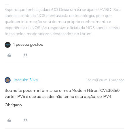
Espero que tenha ajudado! 😊 Deixa um 👍 se ajudei! AVISO: Sou
apenas cliente da NOS e entusiasta de tecnologia, pelo que
qualquer informação será do meu próprio conhecimento e
experiência na NOS. As respostas oficiais da NOS apenas serão
feitas pelos moderadores destacados no fórum.
1 pessoa gostou
Joaquim Silva
Forum|Forum|1 year ago
Boa noite podem informar se o meu Modem Hitron CVE30360
vai ter IPV6 é que ao aceder não tenho esta opção, so IPV4
Obrigado