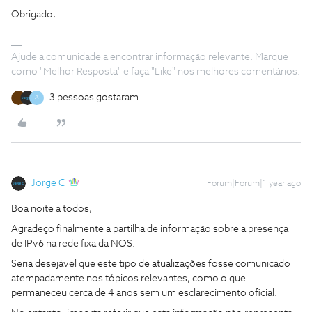
Obrigado,
Ajude a comunidade a encontrar informação relevante. Marque
como "Melhor Resposta" e faça "Like" nos melhores comentários.
3 pessoas gostaram
A
Jorge C
Forum|Forum|1 year ago
Boa noite a todos,
Agradeço finalmente a partilha de informação sobre a presença
de IPv6 na rede fixa da NOS.
Seria desejável que este tipo de atualizações fosse comunicado
atempadamente nos tópicos relevantes, como o que
permaneceu cerca de 4 anos sem um esclarecimento oficial.