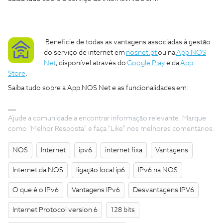
Beneficie de todas as vantagens associadas à gestão
do serviço de internet em
nosnet.pt
ou na
App NOS
Net
, disponível através do
Google Play
e da
App
Store
.
Saiba tudo sobre a App NOS Net e as funcionalidades em:
Ajude a comunidade a encontrar informação relevante. Marque
como "Melhor Resposta" e faça "Like" nos melhores comentários.
NOS
Internet
ipv6
internet fixa
Vantagens
Internet da NOS
ligação local ip6
IPv6 na NOS
O que é o IPv6
Vantagens IPv6
Desvantagens IPV6
Internet Protocol version 6
128 bits