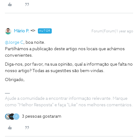
Mário P.
AUTOR
Forum|Forum|1 year ago
@Jorge C
, boa noite.
Partilhámos a publicação deste artigo nos locais que achámos
convenientes.
Diga-nos, por favor, na sua opinião, qual a informação que falta no
nosso artigo? Todas as sugestões são bem-vindas.
Obrigado,
Ajude a comunidade a encontrar informação relevante. Marque
como "Melhor Resposta" e faça "Like" nos melhores comentários.
3 pessoas gostaram
A