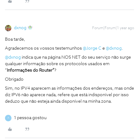
dxnog
Forum|Forum|1 year ago
Boa tarde,
Agradecemos os vossos testemunhos ​
@Jorge C
e ​
@dxnog
.
@dxnog
indica que na página NOS NET do seu serviço não surge
qualquer informação sobre os protocolos usados em
“
Informações do Router”
?
Obrigado
Sim, no IPV4 aparecem as informações dos endereços, mas onde
diz IPV6 não aparece nada, refere que está indisponível por isso
deduzo que não esteja ainda disponível na minha zona.
1 pessoa gostou
A