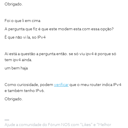
Obrigado.
Foi o que li em cima
A pergunta que fiz é que este modem esta com essa opção?
È que não vi la, so IPv4
Ai está a questão a pergunta então. se só viu ipv4 é porque só
tem ipv4 ainda.
um bem haja
Como curiosidade, podem
verificar
que o meu router indica IPv4
e também tenho IPv6.
Obrigado.
Ajude a comunidade do Fórum NOS com “Likes” e “Melhor