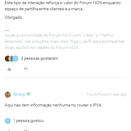
Este tipo de interação reforça o valor do Fórum NOS enquanto
espaço de partilha entre clientes e a marca.
Obrigado.
Ajude a comunidade do Fórum NOS com “Likes” e “Melhor
Resposta” nas soluções mais úteis. Siga o perfil para acompanhar
dicas, ajuda e novidades do Fórum NOS.
3 pessoas gostaram
A
dxnog
Forum|Forum|1 year ago
Aqui nao tem informação nenhuma no router o IPV6
1 pessoa gostou
A