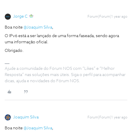
Jorge C
Forum|Forum|1 year ago
Boa noite ​
@Joaquim Silva
,
O IPv6 está a ser lançado de uma forma faseada, sendo agora
uma informação oficial.
Obrigado.
Ajude a comunidade do Fórum NOS com “Likes” e “Melhor
Resposta” nas soluções mais úteis. Siga o perfil para acompanhar
dicas, ajuda e novidades do Fórum NOS.
Joaquim Silva
Forum|Forum|1 year ago
Boa noite ​
@Joaquim Silva
,