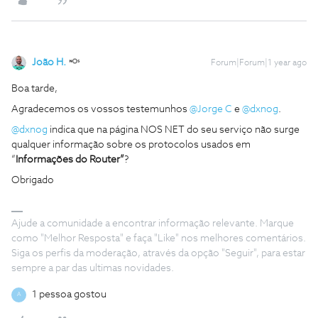
João H.
Forum|Forum|1 year ago
Boa tarde,
Agradecemos os vossos testemunhos ​
@Jorge C
e ​
@dxnog
.
@dxnog
indica que na página NOS NET do seu serviço não surge
qualquer informação sobre os protocolos usados em
“
Informações do Router”
?
Obrigado
Ajude a comunidade a encontrar informação relevante. Marque
como "Melhor Resposta" e faça "Like" nos melhores comentários.
Siga os perfis da moderação, através da opção "Seguir", para estar
sempre a par das ultimas novidades.
1 pessoa gostou
A