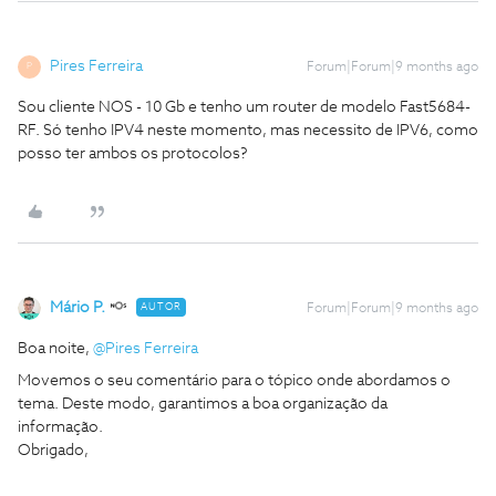
Pires Ferreira
Forum|Forum|9 months ago
P
Sou cliente NOS - 10 Gb e tenho um router de modelo Fast5684-
RF. Só tenho IPV4 neste momento, mas necessito de IPV6, como
posso ter ambos os protocolos?
Mário P.
AUTOR
Forum|Forum|9 months ago
Boa noite, ​
@Pires Ferreira
Movemos o seu comentário para o tópico onde abordamos o
tema. Deste modo, garantimos a boa organização da
informação.
Obrigado,