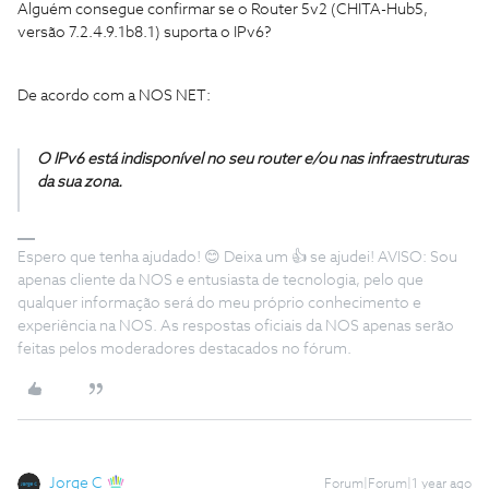
Alguém consegue confirmar se o Router 5v2 (CHITA-Hub5,
versão 7.2.4.9.1b8.1) suporta o IPv6?
De acordo com a NOS NET:
O IPv6 está indisponível no seu router e/ou nas infraestruturas
da sua zona.
Espero que tenha ajudado! 😊 Deixa um 👍 se ajudei! AVISO: Sou
apenas cliente da NOS e entusiasta de tecnologia, pelo que
qualquer informação será do meu próprio conhecimento e
experiência na NOS. As respostas oficiais da NOS apenas serão
feitas pelos moderadores destacados no fórum.
Jorge C
Forum|Forum|1 year ago