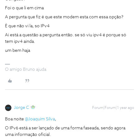
Foi o que li em cima
A pergunta que fiz é que este modem esta com essa opção?
È que não vi la, so IPv4
Ai está a questão a pergunta então. se só viu ipv4 é porque só
tem ipv4 ainda.
um bem haja
O amigo Bruno ajuda
Jorge C
Forum|Forum|1 year ago
Boa noite ​
@Joaquim Silva
,
O IPv6 está a ser lançado de uma forma faseada, sendo agora
uma informação oficial.