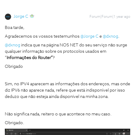
Jorge C
Forum|Forum|1 year ago
Boa tarde,
Agradecemos os vossos testemunhos ​
@Jorge C
e ​
@dxnog
.
@dxnog
indica que na página NOS NET do seu serviço não surge
qualquer informação sobre os protocolos usados em
“
Informações do Router”
?
Obrigado
Sim, no IPV4 aparecem as informações dos endereços, mas onde
diz IPV6 não aparece nada, refere que está indisponível por isso
deduzo que não esteja ainda disponível na minha zona.
Não significa nada, reitero o que acontece no meu caso.
Obrigado.