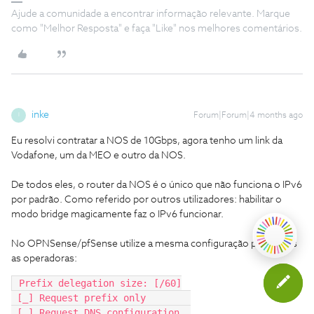
Ajude a comunidade a encontrar informação relevante. Marque
como "Melhor Resposta" e faça "Like" nos melhores comentários.
inke
Forum|Forum|4 months ago
I
Eu resolvi contratar a NOS de 10Gbps, agora tenho um link da
Vodafone, um da MEO e outro da NOS.
De todos eles, o router da NOS é o único que não funciona o IPv6
por padrão. Como referido por outros utilizadores: habilitar o
modo bridge magicamente faz o IPv6 funcionar.
No OPNSense/pfSense utilize a mesma configuração para todas
as operadoras:
 Prefix delegation size: [/60]
 [_] Request prefix only	
 [_] Request DNS configuration	