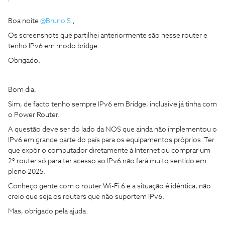
Boa noite ​
@Bruno S.
,
Os screenshots que partilhei anteriormente são nesse router e
tenho IPv6 em modo bridge.
Obrigado.
Bom dia,
Sim, de facto tenho sempre IPv6 em Bridge, inclusive já tinha com
o Power Router.
A questão deve ser do lado da NOS que ainda não implementou o
IPv6 em grande parte do país para os equipamentos próprios. Ter
que expôr o computador diretamente à Internet ou comprar um
2º router só para ter acesso ao IPv6 não fará muito sentido em
pleno 2025.
Conheço gente com o router Wi-Fi 6 e a situação é idêntica, não
creio que seja os routers que não suportem IPv6.
Mas, obrigado pela ajuda.