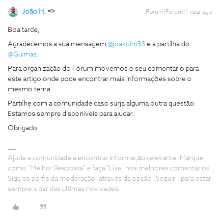
João H.
Forum|Forum|1 year ago
Boa tarde,
Agradecemos a sua mensagem ​
@joakuim33
e a partilha do ​
@Guimas
.
Para organização do Fórum movemos o seu comentário para
este artigo onde pode encontrar mais informações sobre o
mesmo tema.
Partilhe com a comunidade caso surja alguma outra questão.
Estamos sempre disponíveis para ajudar.
Obrigado
Ajude a comunidade a encontrar informação relevante. Marque
como "Melhor Resposta" e faça "Like" nos melhores comentários.
Siga os perfis da moderação, através da opção "Seguir", para estar
sempre a par das ultimas novidades.