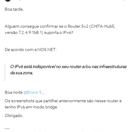
Boa tarde,
Alguém consegue confirmar se o Router 5v2 (CHITA-Hub5,
versão 7.2.4.9.1b8.1) suporta o IPv6?
De acordo com a NOS NET:
O IPv6 está indisponível no seu router e/ou nas infraestruturas
da sua zona.
Boa noite ​
@Bruno S.
,
Os screenshots que partilhei anteriormente são nesse router e
tenho IPv6 em modo bridge.
Obrigado.