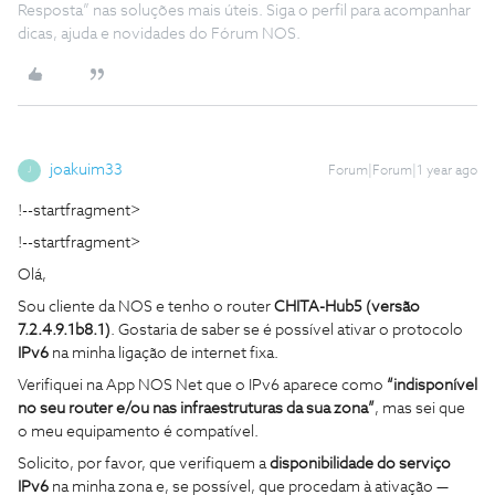
Resposta” nas soluções mais úteis. Siga o perfil para acompanhar
dicas, ajuda e novidades do Fórum NOS.
joakuim33
Forum|Forum|1 year ago
J
!--startfragment>
!--startfragment>
Olá,
Sou cliente da NOS e tenho o router
CHITA-Hub5 (versão
7.2.4.9.1b8.1)
. Gostaria de saber se é possível ativar o protocolo
IPv6
na minha ligação de internet fixa.
Verifiquei na App NOS Net que o IPv6 aparece como
“indisponível
no seu router e/ou nas infraestruturas da sua zona”
, mas sei que
o meu equipamento é compatível.
Solicito, por favor, que verifiquem a
disponibilidade do serviço
IPv6
na minha zona e, se possível, que procedam à ativação —