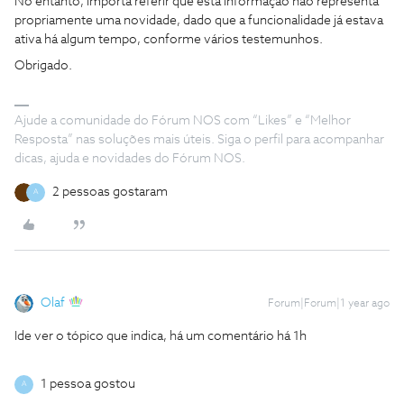
No entanto, importa referir que esta informação não representa
propriamente uma novidade, dado que a funcionalidade já estava
ativa há algum tempo, conforme vários testemunhos.
Obrigado.
Ajude a comunidade do Fórum NOS com “Likes” e “Melhor
Resposta” nas soluções mais úteis. Siga o perfil para acompanhar
dicas, ajuda e novidades do Fórum NOS.
2 pessoas gostaram
A
Olaf
Forum|Forum|1 year ago
Ide ver o tópico que indica, há um comentário há 1h
1 pessoa gostou
A