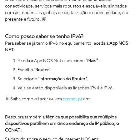
conectividade, serviços mais robustos e escaláveis, alinhados
com as tendências globais de digitalização e conectividade, é o
presente e futuro. 🤗
Como posso saber se tenho IPv6?
Para saber se já tem o IPv6 no equipamento, aceda à
App NOS
NET
:
Aceda à App NOS Net e selecione
"Mais"
.
Escolha
"Router"
.
Selecione
"Informações do Router"
.
Veja se estão disponíveis as ligações IPv4 e IPv6.
📎 Saiba como o fazer ou em
nosnet.pt
em:
Descubra também a
técnica que possibilita que múltiplos
dispositivos partilhem um único endereço de IP público, o
CGNAT:
Saiba tudo sobre o serviço de Internet NOS em: