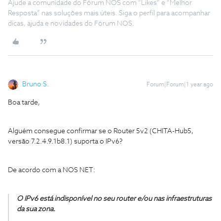
Ajude a comunidade do Fórum NOS com “Likes” e “Melhor
Resposta” nas soluções mais úteis. Siga o perfil para acompanhar
dicas, ajuda e novidades do Fórum NOS.
Bruno S.
Forum|Forum|1 year ago
Boa tarde,
Alguém consegue confirmar se o Router 5v2 (CHITA-Hub5,
versão 7.2.4.9.1b8.1) suporta o IPv6?
De acordo com a NOS NET:
O IPv6 está indisponível no seu router e/ou nas infraestruturas
da sua zona.