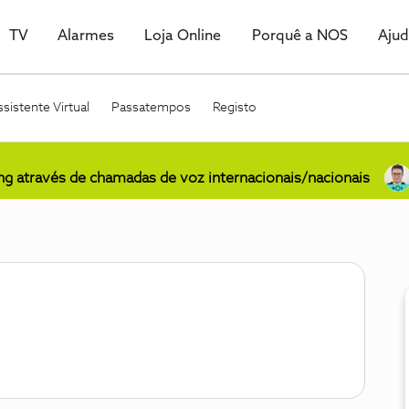
TV
Alarmes
Loja Online
Porquê a NOS
Aju
sistente Virtual
Passatempos
Registo
ing através de chamadas de voz internacionais/nacionais