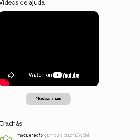
Vídeos de ajuda
Mostrar mais
Crachás
madalenaofp
ganhou o crachá Social