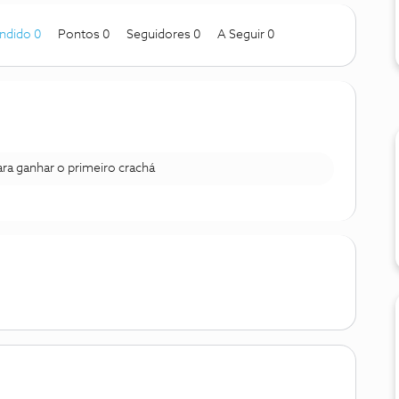
ndido 0
Pontos 0
Seguidores
0
A Seguir
0
para ganhar o primeiro crachá