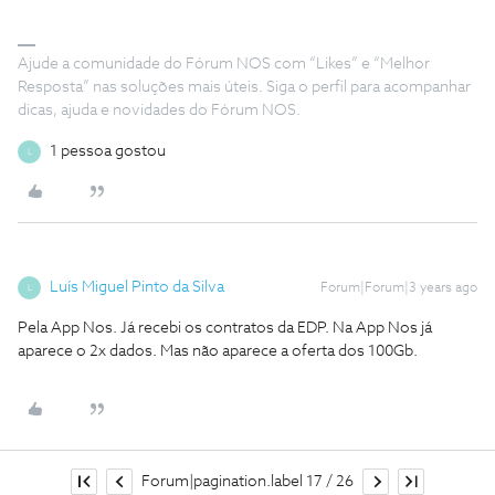
Ajude a comunidade do Fórum NOS com “Likes” e “Melhor
Resposta” nas soluções mais úteis. Siga o perfil para acompanhar
dicas, ajuda e novidades do Fórum NOS.
1 pessoa gostou
L
Luís Miguel Pinto da Silva
Forum|Forum|3 years ago
L
Pela App Nos. Já recebi os contratos da EDP. Na App Nos já
aparece o 2x dados. Mas não aparece a oferta dos 100Gb.
Forum|pagination.label 17 / 26