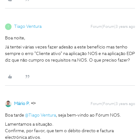
Tiago Ventura
Forum|Forum|3 years ago
T
Boa noite,
Já tentei várias vezes fazer adesão a este benefício mas tenho
sempre o erro "Cliente ativo" na aplicação NOS e na aplicação EDP
diz que não cumpro os requisitos na NOS. O que preciso fazer?
Mário P.
Forum|Forum|3 years ago
Boa tarde
@Tiago Ventura
, seja bem-vindo ao Fórum NOS.
Lamentamos a situação.
Confirme, por favor, que tem o débito directo e factura
electrónica ativos.