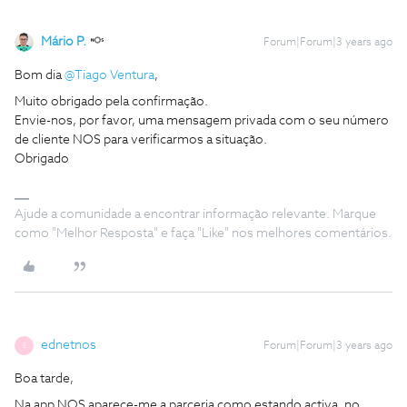
Mário P.
Forum|Forum|3 years ago
Bom dia
@Tiago Ventura
,
Muito obrigado pela confirmação.
Envie-nos, por favor, uma mensagem privada com o seu número
de cliente NOS para verificarmos a situação.
Obrigado
Ajude a comunidade a encontrar informação relevante. Marque
como "Melhor Resposta" e faça "Like" nos melhores comentários.
ednetnos
Forum|Forum|3 years ago
E
Boa tarde,
Na app NOS aparece-me a parceria como estando activa, no