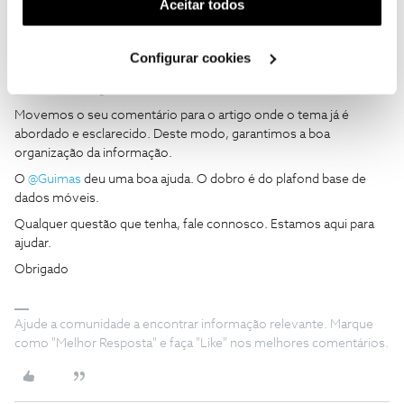
(cookies de publicidade personalizada). Pode gerir a
Aceitar todos
utilização dos cookies clicando em "
Configurar
Cookies
".
Mário P.
Configurar cookies
Forum|Forum|3 years ago
Boa tarde
@HugoR23
,
Movemos o seu comentário para o artigo onde o tema já é
abordado e esclarecido. Deste modo, garantimos a boa
organização da informação.
O
@Guimas
deu uma boa ajuda. O dobro é do plafond base de
dados móveis.
Qualquer questão que tenha, fale connosco. Estamos aqui para
ajudar.
Obrigado
Ajude a comunidade a encontrar informação relevante. Marque
como "Melhor Resposta" e faça "Like" nos melhores comentários.