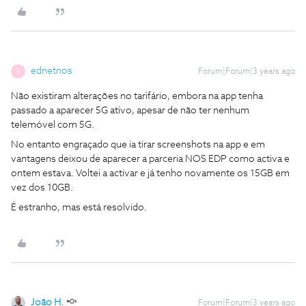
ednetnos
Forum|Forum|3 years ago
E
Não existiram alterações no tarifário, embora na app tenha
passado a aparecer 5G ativo, apesar de não ter nenhum
telemóvel com 5G.
No entanto engraçado que ia tirar screenshots na app e em
vantagens deixou de aparecer a parceria NOS EDP como activa e
ontem estava. Voltei a activar e já tenho novamente os 15GB em
vez dos 10GB.
É estranho, mas está resolvido.
João H.
Forum|Forum|3 years ago