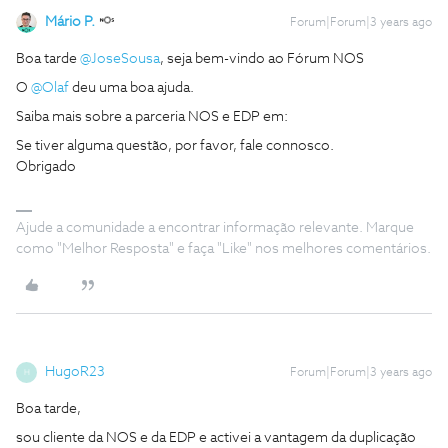
Mário P.
Forum|Forum|3 years ago
Boa tarde
@JoseSousa
, seja bem-vindo ao Fórum NOS
O
@Olaf
deu uma boa ajuda.
Saiba mais sobre a parceria NOS e EDP em:
Se tiver alguma questão, por favor, fale connosco.
Obrigado
Ajude a comunidade a encontrar informação relevante. Marque
como "Melhor Resposta" e faça "Like" nos melhores comentários.
HugoR23
Forum|Forum|3 years ago
H
Boa tarde,
sou cliente da NOS e da EDP e activei a vantagem da duplicação