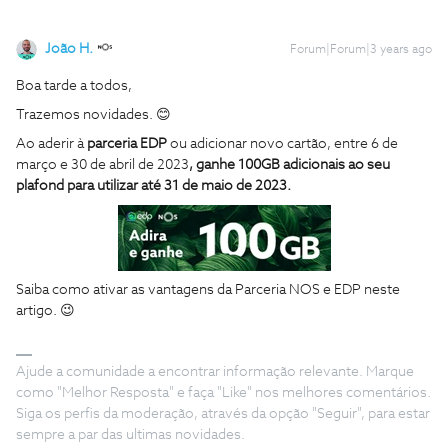
João H.
Forum|Forum|3 years ago
Boa tarde a todos,
Trazemos novidades. 😊
Ao aderir à
parceria EDP
ou adicionar novo cartão, entre 6 de
março e 30 de abril de 2023
, ganhe 100GB adicionais ao seu
plafond para utilizar até 31 de maio de 2023.
Saiba como ativar as vantagens da Parceria NOS e EDP neste
artigo. 😉
Ajude a comunidade a encontrar informação relevante. Marque
como "Melhor Resposta" e faça "Like" nos melhores comentários.
Siga os perfis da moderação, através da opção "Seguir", para estar
sempre a par das ultimas novidades.