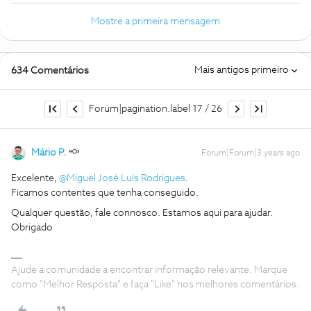
Mostre a primeira mensagem
Mais antigos primeiro
634 Comentários
Forum|pagination.label 17 / 26
Mário P.
Forum|Forum|3 years ago
Excelente,
@Miguel José Luís Rodrigues
.
Ficamos contentes que tenha conseguido.
Qualquer questão, fale connosco. Estamos aqui para ajudar.
Obrigado
Ajude a comunidade a encontrar informação relevante. Marque
como "Melhor Resposta" e faça "Like" nos melhores comentários.