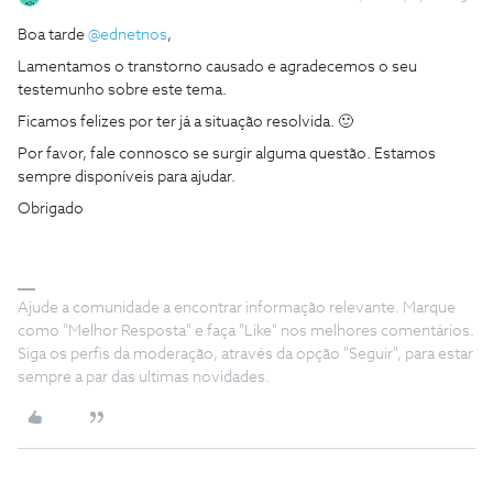
Boa tarde
@ednetnos
,
Lamentamos o transtorno causado e agradecemos o seu
testemunho sobre este tema.
Ficamos felizes por ter já a situação resolvida. 🙂
Por favor, fale connosco se surgir alguma questão. Estamos
sempre disponíveis para ajudar.
Obrigado
Ajude a comunidade a encontrar informação relevante. Marque
como "Melhor Resposta" e faça "Like" nos melhores comentários.
Siga os perfis da moderação, através da opção "Seguir", para estar
sempre a par das ultimas novidades.