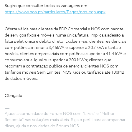
Sugiro que consulter todas as vantagens em
https://www.nos.pt/particulares/Pages/nos-edp.aspx
Oferta válida para clientes da EDP Comercial e NOS com pacote
de serviços fixos e móveis numa única fatura. Implica a adesão a
fatura eletrónica e débito direto. Excluem-se: clientes residenciais
com potência inferior a 3,45kVA e superior a 20,7 kVA e tarifa tri-
horária; clientes empresariais com potência superior a 41,4 kVA e
consumo anual igual ou superior a 200 MWh; clientes que
recorram a contratação pública de energia; clientes NOS com
tarifários móveis Sem Limites, NOS Kids ou tarifários até 100MB
de dados móveis.
Obrigado
Ajude a comunidade do Fórum NOS com “Likes” e “Melhor
Resposta” nas soluções mais úteis. Siga o perfil para acompanhar
dicas, ajuda e novidades do Fórum NOS.