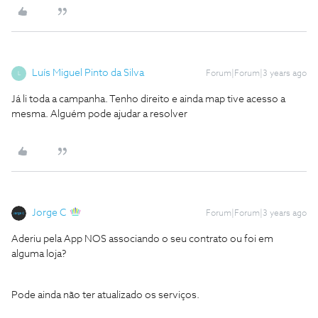
Luís Miguel Pinto da Silva
Forum|Forum|3 years ago
L
Já li toda a campanha. Tenho direito e ainda map tive acesso a
mesma. Alguém pode ajudar a resolver
Jorge C
Forum|Forum|3 years ago
Aderiu pela App NOS associando o seu contrato ou foi em
alguma loja?
Pode ainda não ter atualizado os serviços.