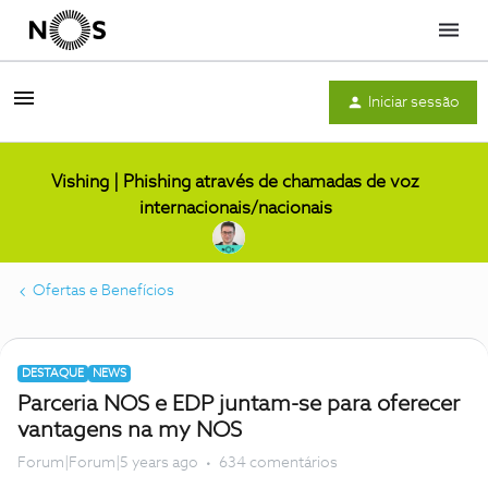
Menu
Iniciar sessão
Vishing | Phishing através de chamadas de voz
internacionais/nacionais
Ofertas e Benefícios
DESTAQUE
NEWS
Parceria NOS e EDP juntam-se para oferecer
vantagens na my NOS
Forum|Forum|5 years ago
634 comentários