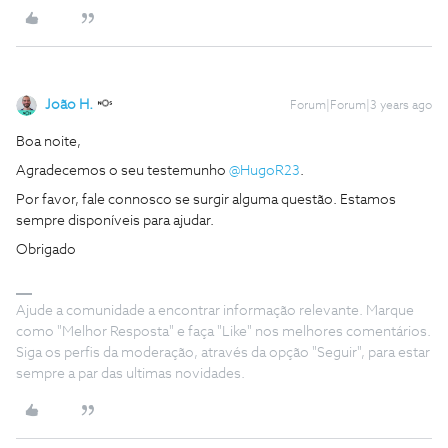
João H.
Forum|Forum|3 years ago
Boa noite,
Agradecemos o seu testemunho
@HugoR23
.
Por favor, fale connosco se surgir alguma questão. Estamos
sempre disponíveis para ajudar.
Obrigado
Ajude a comunidade a encontrar informação relevante. Marque
como "Melhor Resposta" e faça "Like" nos melhores comentários.
Siga os perfis da moderação, através da opção "Seguir", para estar
sempre a par das ultimas novidades.