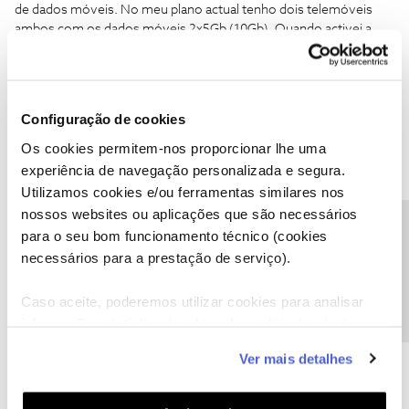
de dados móveis. No meu plano actual tenho dois telemóveis
ambos com os dados móveis 2x5Gb (10Gb). Quando activei a
parceria entre a NOS e EDP, só ficou acessível para um dos
cartões, não deveria ser para os dois? A segunda questão é que
passei de 10G para 15Gb, o que não equivale ao dobro. Poderiam
me ajudar nesta questão?
Configuração de cookies
Os cookies permitem-nos proporcionar lhe uma
Obrigado
experiência de navegação personalizada e segura.
Utilizamos cookies e/ou ferramentas similares nos
nossos websites ou aplicações que são necessários
Precisa de ajuda?
para o seu bom funcionamento técnico (cookies
necessários para a prestação de serviço).
Guimas
Forum|Forum|3 years ago
Caso aceite, poderemos utilizar cookies para analisar
É 2 vezes os 5gb. Dando então os 15gb.
informação estatística (cookies de analítica), adaptar
Veja se tem 15gb nos 2.
este serviço às suas preferências e apresentar-lhe
Ver mais detalhes
funcionalidades (cookies de personalização e
funcionalidade) e adaptar anúncios aos seus interesses