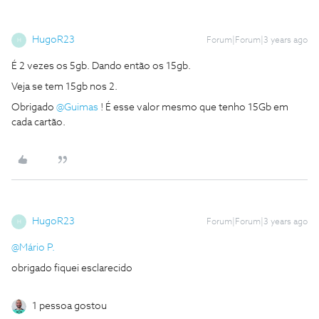
HugoR23
Forum|Forum|3 years ago
H
É 2 vezes os 5gb. Dando então os 15gb.
Veja se tem 15gb nos 2.
Obrigado
@Guimas
! É esse valor mesmo que tenho 15Gb em
cada cartão.
HugoR23
Forum|Forum|3 years ago
H
@Mário P.
obrigado fiquei esclarecido
1 pessoa gostou