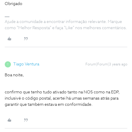
Obrigado
Ajude a comunidade a encontrar informação relevante. Marque
como "Melhor Resposta" e faça "Like" nos melhores comentários.
Tiago Ventura
Forum|Forum|3 years ago
T
Boa noite,
confirmo que tenho tudo ativado tanto na NOS como na EDP,
inclusivé o código postal, acertei há umas semanas atrás para
garantir que também estava em conformidade.