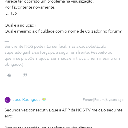
Parece ter ocorrido um problema na visualização.
Por favor tente novamente.
ID: 136
Qual é a solução?
Qual é mesmo a dificuldade com o nome de utilizador no forum?
Ser cliente NOS pode não ser fácil, mas a cada obstáculo
superado ganha-se força para seguir em frente. Respeito por
quem se propõem ajudar sem nada em troca... nem mesmo um
obrigado;)
Jose Rodrigues
Forum|Forum|6 years ago
Segunda vez consecutiva que a APP da NOS TV me dá o seguinte
erro: