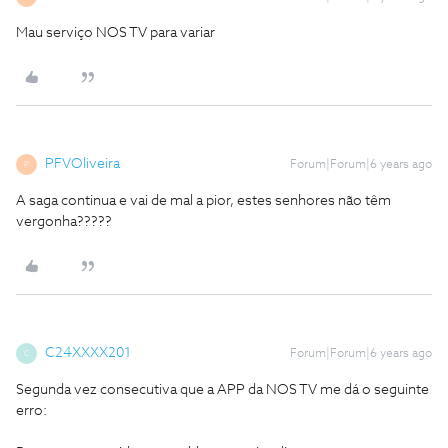
Mau serviço NOS TV para variar
PFVOliveira
Forum|Forum|6 years ago
P
A saga continua e vai de mal a pior, estes senhores não têm
vergonha?????
C24XXXX201
Forum|Forum|6 years ago
C
Segunda vez consecutiva que a APP da NOS TV me dá o seguinte
erro: