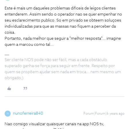
Este é mais um daqueles problemas dificeis de leigos clientes
entenderem. Assim sendo o operador nao se quer empenhar no
seu esclarecimento publico. So em privado se obteem soluçoes
individualizadas para que as massas nao fiquem a perceber da
coisa.
Portanto, nada melhor que seguir a "melhor resposta"... imagine
quem a marcou como tal...
Ser cliente NOS pode não ser fácil, mas a cada obstáculo
superado ganha-se força para seguir em frente. Respeito por
quem se propõem ajudar sem nada em troca... nem mesmo um
obrigado;)
nunoferreira840
Forum|Forum|6 years ago
N
Nao consigo visualizar quaisquer canais na app NOS tv,