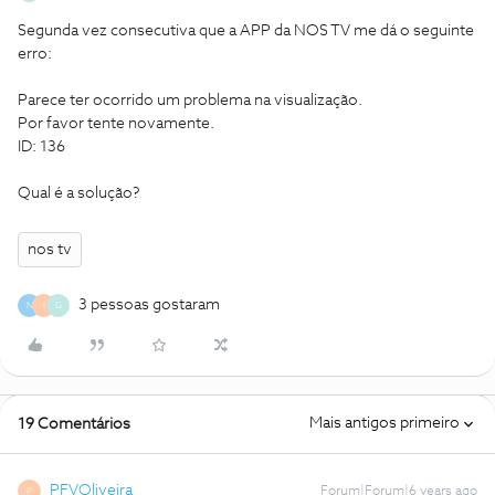
Segunda vez consecutiva que a APP da NOS TV me dá o seguinte
erro:
Parece ter ocorrido um problema na visualização.
Por favor tente novamente.
ID: 136
Qual é a solução?
nos tv
3 pessoas gostaram
N
I
G
Mais antigos primeiro
19 Comentários
PFVOliveira
Forum|Forum|6 years ago
P