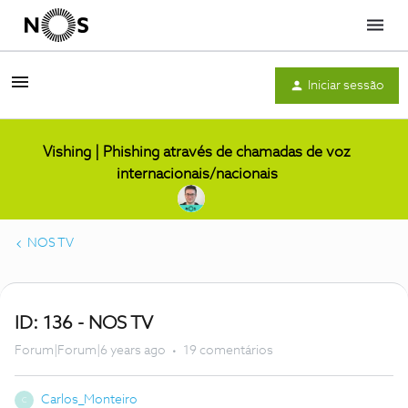
Menu
Iniciar sessão
Vishing | Phishing através de chamadas de voz
internacionais/nacionais
NOS TV
ID: 136 - NOS TV
Forum|Forum|6 years ago
19 comentários
Carlos_Monteiro
C