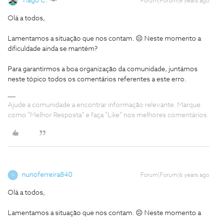
Tiago C.
Forum|Forum|6 years ago
Olá a todos,
Lamentamos a situação que nos contam. ☹️ Neste momento a
dificuldade ainda se mantém?
Para garantirmos a boa organização da comunidade, juntámos
neste tópico todos os comentários referentes a este erro.
Ajude a comunidade a encontrar informação relevante. Marque
como "Melhor Resposta" e faça "Like" nos melhores comentários.
nunoferreira840
Forum|Forum|6 years ago
N
Olá a todos,
Lamentamos a situação que nos contam. ☹️ Neste momento a