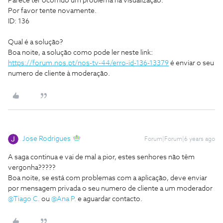
Parece ter ocorrido um problema na visualização.
Por favor tente novamente.
ID: 136
Qual é a solução?
Boa noite, a solução como pode ler neste link:
https://forum.nos.pt/nos-tv-44/erro-id-136-13379
é enviar o seu
numero de cliente à moderação.
Jose Rodrigues
Forum|Forum|6 years ago
A saga continua e vai de mal a pior, estes senhores não têm
vergonha?????
Boa noite, se está com problemas com a aplicação, deve enviar
por mensagem privada o seu numero de cliente a um moderador
@Tiago C.
ou
@Ana P.
e aguardar contacto.