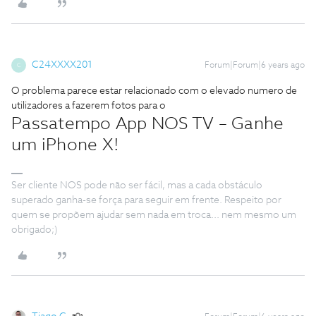
C24XXXX201
Forum|Forum|6 years ago
C
O problema parece estar relacionado com o elevado numero de
utilizadores a fazerem fotos para o
Passatempo App NOS TV – Ganhe
um iPhone X!
Ser cliente NOS pode não ser fácil, mas a cada obstáculo
superado ganha-se força para seguir em frente. Respeito por
quem se propõem ajudar sem nada em troca... nem mesmo um
obrigado;)