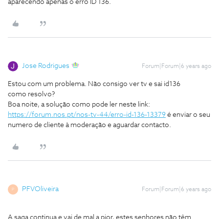
aparecendo apenas o erro ID 136.
Jose Rodrigues
Forum|Forum|6 years ago
Estou com um problema. Não consigo ver tv e sai id136
como resolvo?
Boa noite, a solução como pode ler neste link:
https://forum.nos.pt/nos-tv-44/erro-id-136-13379
é enviar o seu
numero de cliente à moderação e aguardar contacto.
PFVOliveira
Forum|Forum|6 years ago
P
A saga continua e vai de mal a pior, estes senhores não têm