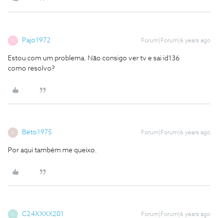
Pajo1972
Forum|Forum|6 years ago
P
Estou com um problema. Não consigo ver tv e sai id136
como resolvo?
Beto1975
Forum|Forum|6 years ago
B
Por aqui também me queixo.
C24XXXX201
Forum|Forum|6 years ago
C