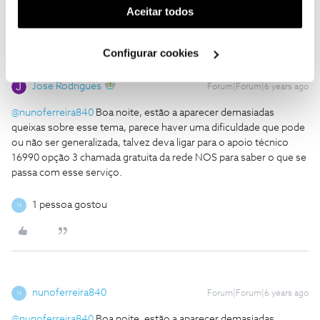
(cookies de publicidade personalizada). Pode gerir a
Aceitar todos
utilização dos cookies clicando em "
Configurar
Cookies
".
Configurar cookies
Jose Rodrigues
Forum|Forum|6 years ago
@nunoferreira840
Boa noite, estão a aparecer demasiadas
queixas sobre esse tema, parece haver uma dificuldade que pode
ou não ser generalizada, talvez deva ligar para o apoio técnico
16990 opção 3 chamada gratuita da rede NOS para saber o que se
passa com esse serviço.
1 pessoa gostou
N
nunoferreira840
Forum|Forum|6 years ago
N
@nunoferreira840
Boa noite, estão a aparecer demasiadas