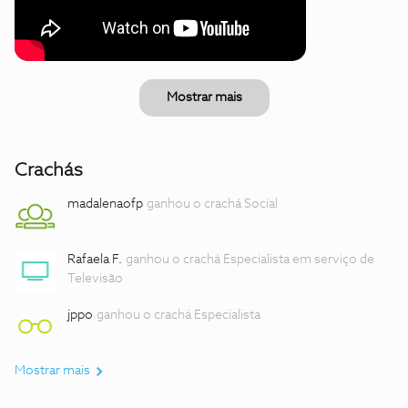
Mostrar mais
Crachás
madalenaofp
ganhou o crachá Social
Rafaela F.
ganhou o crachá Especialista em serviço de
Televisão
jppo
ganhou o crachá Especialista
Mostrar mais