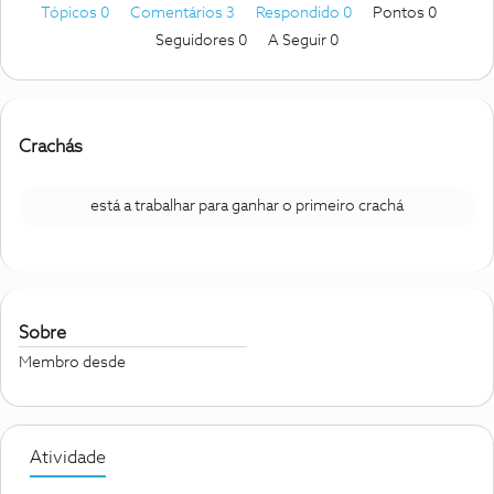
Tópicos 0
Comentários 3
Respondido 0
Pontos 0
Seguidores
0
A Seguir
0
Crachás
está a trabalhar para ganhar o primeiro crachá
Sobre
Membro desde
Atividade