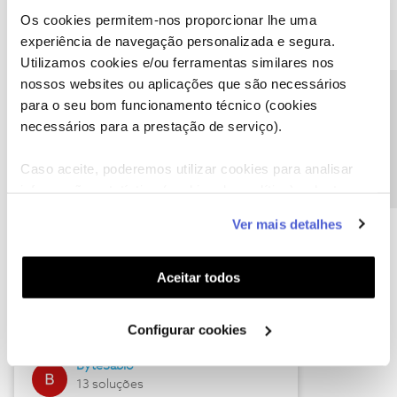
Os cookies permitem-nos proporcionar lhe uma
experiência de navegação personalizada e segura.
Utilizamos cookies e/ou ferramentas similares nos
Descubra as novidades de julho
nossos websites ou aplicações que são necessários
Precisa de ajuda?
para o seu bom funcionamento técnico (cookies
necessários para a prestação de serviço).
Caso aceite, poderemos utilizar cookies para analisar
informação estatística (cookies de analítica), adaptar
este serviço às suas preferências e apresentar-lhe
Ver mais detalhes
funcionalidades (cookies de personalização e
funcionalidade) e adaptar anúncios aos seus interesses
(cookies de publicidade personalizada). Pode gerir a
Hall of Fame de julho
Aceitar todos
utilização dos cookies clicando em "
Configurar
Guimas
Cookies
".
Configurar cookies
17 soluções
ByteSábio
13 soluções