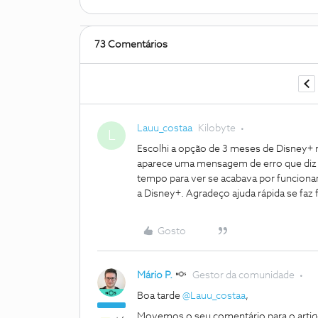
73 Comentários
Lauu_costaa
Kilobyte
L
Escolhi a opção de 3 meses de Disney+ n
aparece uma mensagem de erro que diz “S
tempo para ver se acabava por funcion
a Disney+. Agradeço ajuda rápida se faz 
Gosto
Mário P.
Gestor da comunidade
Boa tarde
@Lauu_costaa
,
Movemos o seu comentário para o artig