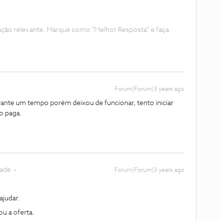
ação relevante. Marque como "Melhor Resposta" e faça
Forum|Forum|3 years ago
durante um tempo porém deixou de funcionar, tento iniciar
o paga.
dade
Forum|Forum|3 years ago
judar.
ou a oferta.