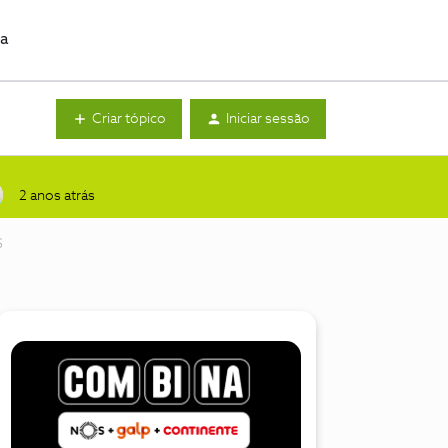
da
Criar tópico
Iniciar sessão
2 anos atrás
S