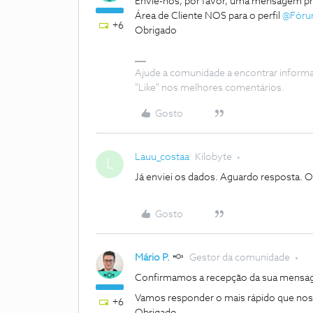
Envie-nos, por favor, uma mensagem pri
Área de Cliente NOS para o perfil
@Fór
+6
Obrigado
Ajude a comunidade a encontrar inform
"Like" nos melhores comentários.
Gosto
Lauu_costaa
Kilobyte
L
Já enviei os dados. Aguardo resposta. O
Gosto
Mário P.
Gestor da comunidade
Confirmamos a recepção da sua mens
Vamos responder o mais rápido que nos 
+6