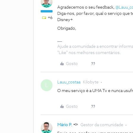
Agradecemos o seu feedback,
@Lauu_c
Diga-nos, por favor, qual o serviço que
+6
Disney+
Obrigado,
Ajude a comunidade a encontrar inform
"Like" nos melhores comentários.
Gosto
Lauu_costaa
Kilobyte
L
O meu serviço é a UMA Tv e nunca usuf
Gosto
Mário P.
Gestor da comunidade