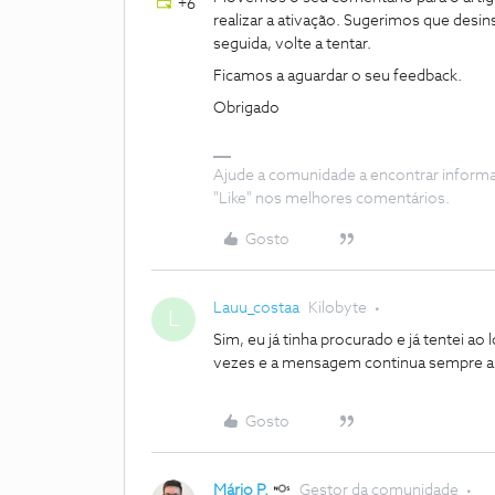
+6
realizar a ativação. Sugerimos que desin
seguida, volte a tentar.
Ficamos a aguardar o seu feedback.
Obrigado
Ajude a comunidade a encontrar inform
"Like" nos melhores comentários.
Gosto
Lauu_costaa
Kilobyte
L
Sim, eu já tinha procurado e já tentei ao l
vezes e a mensagem continua sempre a a
Gosto
Mário P.
Gestor da comunidade