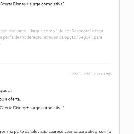
 Oferta Disney+ surge como ativa?
ação relevante. Marque como "Melhor Resposta" e faça
s perfis da moderação, através da opção "Seguir", para
s.
Forum|Forum|3 years ago
judar.
ou a oferta.
 Oferta Disney+ surge como ativa?
rém na parte da televisão aparece apenas para ativar com o