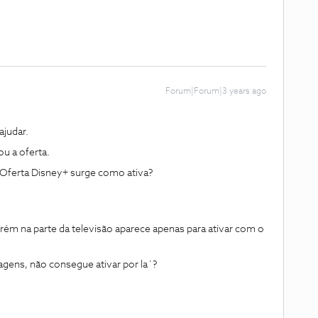
Forum|Forum|3 years ago
judar.
ou a oferta.
 Oferta Disney+ surge como ativa?
rém na parte da televisão aparece apenas para ativar com o
tagens, não consegue ativar por la´?