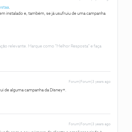
ostaa
.
 tem instalado e, também, se já usufruiu de uma campanha
ação relevante. Marque como "Melhor Resposta" e faça
Forum|Forum|3 years ago
rui de alguma campanha da Disney+.
Forum|Forum|3 years ago