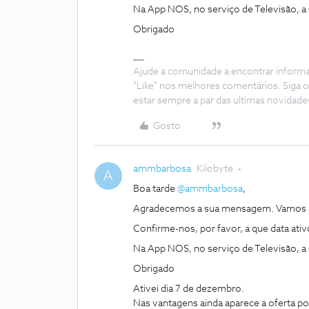
Na App NOS, no serviço de Televisão, a
Obrigado
Ajude a comunidade a encontrar inform
"Like" nos melhores comentários. Siga o
estar sempre a par das ultimas novidade
Gosto
ammbarbosa
Kilobyte
A
Boa tarde
@ammbarbosa
,
Agradecemos a sua mensagem. Vamos a
Confirme-nos, por favor, a que data ativ
Na App NOS, no serviço de Televisão, a
Obrigado
Ativei dia 7 de dezembro.
Nas vantagens ainda aparece a oferta po