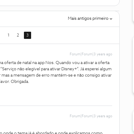
Mais antigos primeiro
1
2
3
Forum|Forum|3 years ago
a oferta de natal na app Nos. Quando vou a ativar a oferta
erviço não elegível para ativar Disney+”. Já esperei algum
ar mas a mensagem de erro mantém-se e não consigo ativar
favor. Obrigada.
Forum|Forum|3 years ago
o onde o tema já é abordado e onde explicamos como