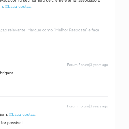
vada com o seu número de cliente e email associado à
um
,
@Lauu_costaa
.
ação relevante. Marque como "Melhor Resposta" e faça
Forum|Forum|3 years ago
brigada.
Forum|Forum|3 years ago
agem,
@Lauu_costaa
.
for possível.