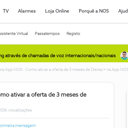
TV
Alarmes
Loja Online
Porquê a NOS
Aju
sistente Virtual
Passatempos
Registo
ing através de chamadas de voz internacionais/nacionais
l na App NOS - Como ativar a oferta de 3 meses de Disney+ na App NO
mo ativar a oferta de 3 meses de
036 visualizações
 primeira mensagem