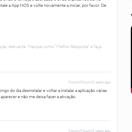
stale a App NOS e volte novamente a iniciar, por favor. De
ação relevante. Marque como "Melhor Resposta" e faça
Forum|Forum|3 years ago
ongo do dia desinstalar e voltar a instalar a aplicação várias
parecer e não me deixa fazer a ativação.
Forum|Forum|3 years ago