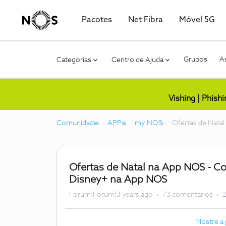
Pacotes
Net Fibra
Móvel 5G
Grupos
As
Categorias
Centro de Ajuda
Vishing | Phish
Comunidade
APPs
my NOS
Ofertas de Nata
Ofertas de Natal na App NOS - Co
Disney+ na App NOS
Forum|Forum|3 years ago
73 comentários
2
Mostre a