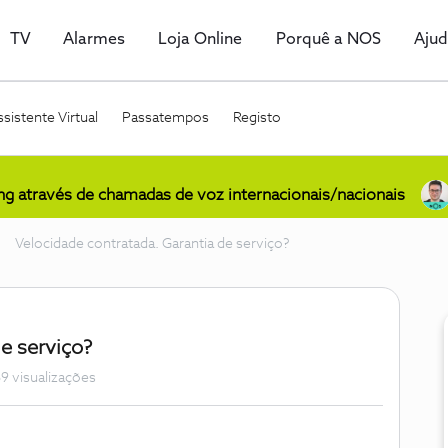
TV
Alarmes
Loja Online
Porquê a NOS
Aju
sistente Virtual
Passatempos
Registo
ing através de chamadas de voz internacionais/nacionais
Velocidade contratada. Garantia de serviço?
e serviço?
9 visualizações