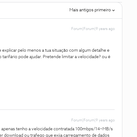
Mais antigos primeiro
Forum|Forum|9 years ago
 explicar pelo menos a tua situação com algum detalhe e
 tarifário pode ajudar. Pretende limitar a velocidade? ou é
Forum|Forum|9 years ago
eu apenas tenho a velocidade contratada 100mbps/14~MB/s
er download ou trafego que exija carregamento de dados