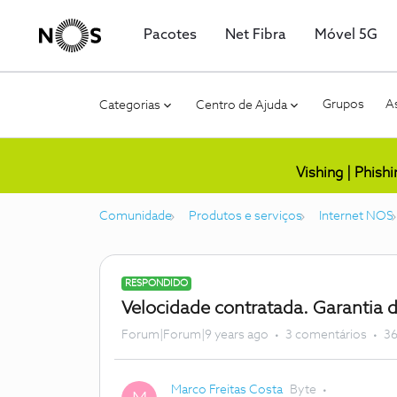
Pacotes
Net Fibra
Móvel 5G
Grupos
As
Categorias
Centro de Ajuda
Vishing | Phish
Comunidade
Produtos e serviços
Internet NOS
RESPONDIDO
Velocidade contratada. Garantia d
Forum|Forum|9 years ago
3 comentários
36
Marco Freitas Costa
Byte