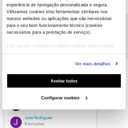
experiência de navegação personalizada e segura.
Utilizamos cookies e/ou ferramentas similares nos
nossos websites ou aplicações que são necessários
Descubra as novidades de junho
Precisa de ajuda?
para o seu bom funcionamento técnico (cookies
necessários para a prestação de serviço).
Caso aceite, poderemos utilizar cookies para analisar
informação estatística (cookies de analítica), adaptar
este serviço às suas preferências e apresentar-lhe
Ver mais detalhes
funcionalidades (cookies de personalização e
funcionalidade) e adaptar anúncios aos seus interesses
(cookies de publicidade personalizada). Pode gerir a
Aceitar todos
utilização dos cookies clicando em "
Configurar
Hall of Fame de junho
Cookies
".
Configurar cookies
Guimas
12 soluções
Jose Rodrigues
8 soluções