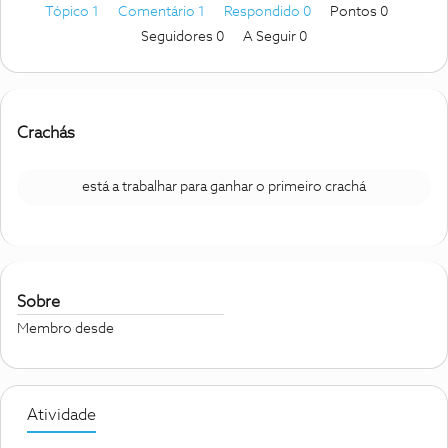
Tópico 1
Comentário 1
Respondido 0
Pontos 0
Seguidores
0
A Seguir
0
Crachás
está a trabalhar para ganhar o primeiro crachá
Sobre
Membro desde
Atividade