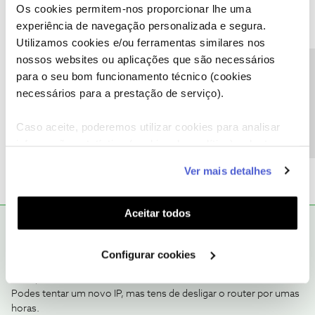
IP;
Os cookies permitem-nos proporcionar lhe uma
3. Caso a situação não fique resolvida tente também utilizar o
experiência de navegação personalizada e segura.
comando
ipconfig /release
que irá libertar o IP atual e obrigar a
Utilizamos cookies e/ou ferramentas similares nos
ganhar um novo.
nossos websites ou aplicações que são necessários
Precisa de ajuda?
para o seu bom funcionamento técnico (cookies
Espero que ajude.
necessários para a prestação de serviço).
Abc
Caso aceite, poderemos utilizar cookies para analisar
informação estatística (cookies de analítica), adaptar
2 pessoas gostaram
B
este serviço às suas preferências e apresentar-lhe
Ver mais detalhes
funcionalidades (cookies de personalização e
funcionalidade) e adaptar anúncios aos seus interesses
(cookies de publicidade personalizada). Pode gerir a
Aceitar todos
Ana Lopes
RESPOSTA
Forum|Forum|9 years ago
A
utilização dos cookies clicando em "
Configurar
Cookies
".
O problema não é com a NOS, mas com a Steam que está a
Configurar cookies
reconhecer mal a localização do IP. Não há assim muito que a
NOS possa fazer.
Podes tentar um novo IP, mas tens de desligar o router por umas
horas.