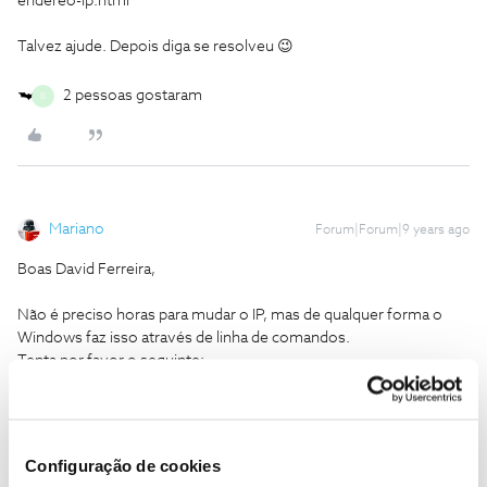
endereo-ip.html
Talvez ajude. Depois diga se resolveu 😉
2 pessoas gostaram
B
Mariano
Forum|Forum|9 years ago
Boas David Ferreira,
Não é preciso horas para mudar o IP, mas de qualquer forma o
Windows faz isso através de linha de comandos.
Tenta por favor o seguinte:
1. Janela do Start (isto para o windows 10/8 para os outros é o
menu iniciar) escrever CMD e enter;
2. Surgirá uma nova janela com uma linha de comandos, deve
Configuração de cookies
escrever
ipconfig /renew
e enter ao fazer isto o PC irá renovar o