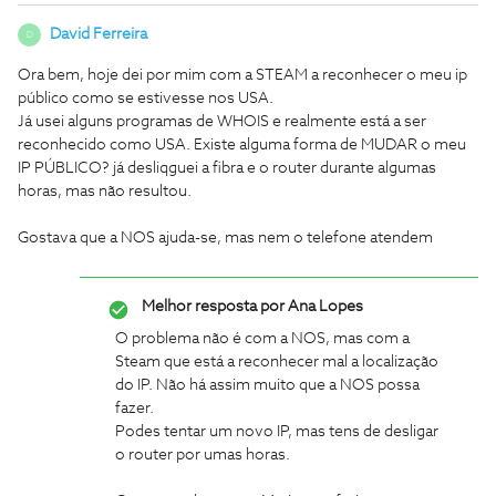
David Ferreira
D
Ora bem, hoje dei por mim com a STEAM a reconhecer o meu ip
público como se estivesse nos USA.
Já usei alguns programas de WHOIS e realmente está a ser
reconhecido como USA. Existe alguma forma de MUDAR o meu
IP PÚBLICO? já desliqguei a fibra e o router durante algumas
horas, mas não resultou.
Gostava que a NOS ajuda-se, mas nem o telefone atendem
Melhor resposta por
Ana Lopes
O problema não é com a NOS, mas com a
Steam que está a reconhecer mal a localização
do IP. Não há assim muito que a NOS possa
fazer.
Podes tentar um novo IP, mas tens de desligar
o router por umas horas.