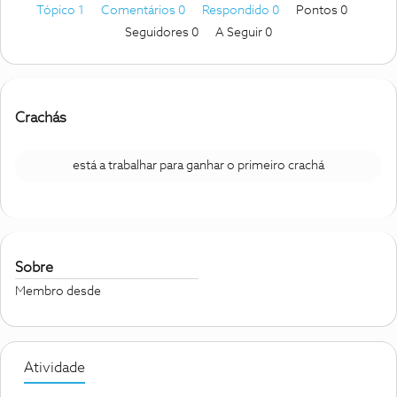
Tópico 1
Comentários 0
Respondido 0
Pontos 0
Seguidores
0
A Seguir
0
Crachás
está a trabalhar para ganhar o primeiro crachá
Sobre
Membro desde
Atividade