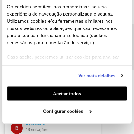
Os cookies permitem-nos proporcionar lhe uma
experiência de navegação personalizada e segura.
Utilizamos cookies e/ou ferramentas similares nos
Descubra as novidades de julho
nossos websites ou aplicações que são necessários
Precisa de ajuda?
para o seu bom funcionamento técnico (cookies
necessários para a prestação de serviço).
Caso aceite, poderemos utilizar cookies para analisar
informação estatística (cookies de analítica), adaptar
este serviço às suas preferências e apresentar-lhe
Ver mais detalhes
funcionalidades (cookies de personalização e
funcionalidade) e adaptar anúncios aos seus interesses
(cookies de publicidade personalizada). Pode gerir a
Hall of Fame de julho
Aceitar todos
utilização dos cookies clicando em "
Configurar
Guimas
Cookies
".
Configurar cookies
17 soluções
ByteSábio
13 soluções