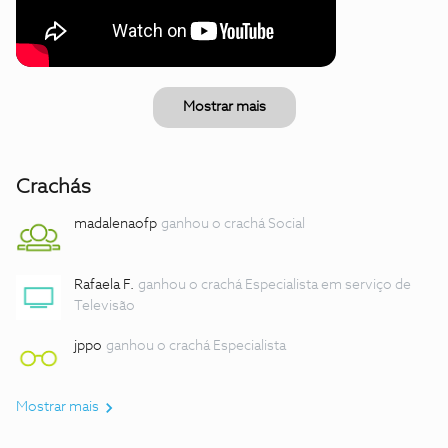
Mostrar mais
Crachás
madalenaofp
ganhou o crachá Social
Rafaela F.
ganhou o crachá Especialista em serviço de
Televisão
jppo
ganhou o crachá Especialista
Mostrar mais