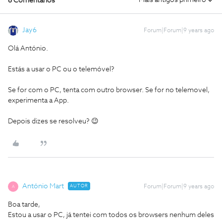
Mais antigos primeiro
6 Comentários
Jay6
Forum|Forum|9 years ago
Olá António.
Estás a usar o PC ou o telemóvel?
Se for com o PC, tenta com outro browser. Se for no telemovel,
experimenta a App.
Depois dizes se resolveu? 😉
António Mart
AUTOR
Forum|Forum|9 years ago
A
Boa tarde,
Estou a usar o PC, já tentei com todos os browsers nenhum deles