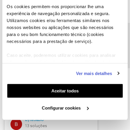
Os cookies permitem-nos proporcionar lhe uma
experiência de navegação personalizada e segura.
Utilizamos cookies e/ou ferramentas similares nos
Descubra as novidades de julho
nossos websites ou aplicações que são necessários
Precisa de ajuda?
para o seu bom funcionamento técnico (cookies
necessários para a prestação de serviço).
Caso aceite, poderemos utilizar cookies para analisar
informação estatística (cookies de analítica), adaptar
este serviço às suas preferências e apresentar-lhe
Ver mais detalhes
funcionalidades (cookies de personalização e
funcionalidade) e adaptar anúncios aos seus interesses
(cookies de publicidade personalizada). Pode gerir a
Hall of Fame de julho
Aceitar todos
utilização dos cookies clicando em "
Configurar
Guimas
Cookies
".
Configurar cookies
17 soluções
ByteSábio
13 soluções