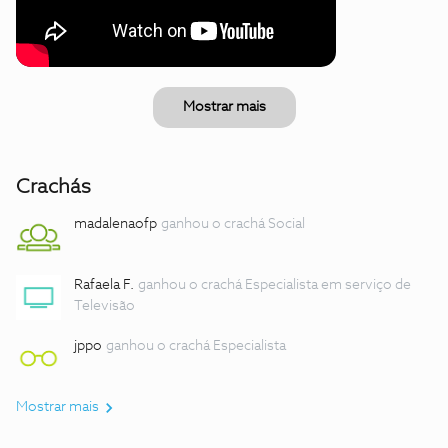
Mostrar mais
Crachás
madalenaofp
ganhou o crachá Social
Rafaela F.
ganhou o crachá Especialista em serviço de
Televisão
jppo
ganhou o crachá Especialista
Mostrar mais