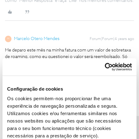
como "Melhor Resposta" e faça "Like" nos melhores comentários.
Marcelo Otero Mendes
Forum|Forum|4 years ago
M
Me deparo este mês na minha fatura com um valor de sobretaxa
de roaming, como eu questionei o valor será reembolsado. Só
que meu marido trabalha no estrangeiro, e esta alteração no
contrato não nos interessa. Sendo assim, não sou obrigada a
manter minha fidelização com vocês. Como houve alteração de
contrato por vossa parte, peço por favor que cancele meu
Configuração de cookies
contrato com a mais brevidade possível.
Os cookies permitem-nos proporcionar lhe uma
Obrigado
experiência de navegação personalizada e segura.
Utilizamos cookies e/ou ferramentas similares nos
nossos websites ou aplicações que são necessários
para o seu bom funcionamento técnico (cookies
necessários para a prestação de serviço).