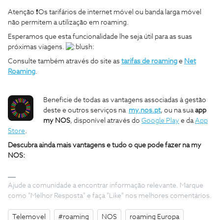
Atenção ❗Os tarifários de internet móvel ou banda larga móvel
não permitem a utilização em roaming.
Esperamos que esta funcionalidade lhe seja útil para as suas
próximas viagens.
Consulte também através do site as
tarifas de roaming
e
Net
Roaming
.
Beneficie de todas as vantagens associadas à gestão
deste e outros serviços na
my.nos.pt
, ou na sua
app
my NOS
, disponível através do
Google Play
e da
App
Store
.
Descubra ainda mais vantagens e tudo o que pode fazer na my
NOS:
Ajude a comunidade a encontrar informação relevante. Marque
como "Melhor Resposta" e faça "Like" nos melhores comentários.
Telemovel
#roaming
NOS
roaming Europa