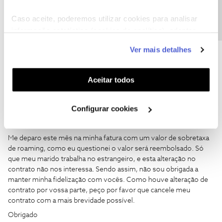
Precisa de ajuda?
Guimas
Forum|Forum|4 years ago
Caso aceite, poderemos utilizar cookies para analisar
Não é assim que funciona .. mas se quiser tentar para cancelar é:
informação estatística (cookies de analítica), adaptar
931699000 opção 4.
este serviço às suas preferências e apresentar-lhe
Ver mais detalhes
funcionalidades (cookies de personalização e
1 pessoa gostou
funcionalidade) e adaptar anúncios aos seus interesses
(cookies de publicidade personalizada). Pode gerir a
Aceitar todos
utilização dos cookies clicando em "
Configurar
Cookies
".
Configurar cookies
dxnog
Forum|Forum|4 years ago
Me deparo este mês na minha fatura com um valor de sobretaxa
de roaming, como eu questionei o valor será reembolsado. Só
que meu marido trabalha no estrangeiro, e esta alteração no
contrato não nos interessa. Sendo assim, não sou obrigada a
manter minha fidelização com vocês. Como houve alteração de
contrato por vossa parte, peço por favor que cancele meu
contrato com a mais brevidade possível.
Obrigado