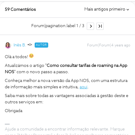
Mais antigos primeiro
59 Comentários
Forum|pagination.label 1 / 3
Inês B.
AUTOR
Forum|Forum|4 years ago
Olá a todos!
Atualizámos o artigo "
Como consultar tarifas de roaming na App
NOS
" com o novo passo a passo.
Conheça melhor a nova versão da App NOS, com uma estrutura
de informação mais simples e intuitiva,
aqui
.
Saiba mais sobre todas as vantagens associadas à gestão deste e
outros serviços em:
Obrigada
Ajude a comunidade a encontrar informação relevante. Marque