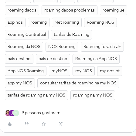
roaming dados
roaming dados problemas
roaming ue
app nos
roaming
Net roaming
Roaming NOS
Roaming Contratual
tarifas de Roaming
Roaming da NOS
NOS Roaming
Roaming fora da UE
país destino
país de destino
Roaming na App NOS
App NOS Roaming
myNOS
my NOS
my.nos.pt
app my NOS
consultar tarifas de roaming na my NOS
tarifas de roaming na my NOS
roaming na my NOS
9 pessoas gostaram
M