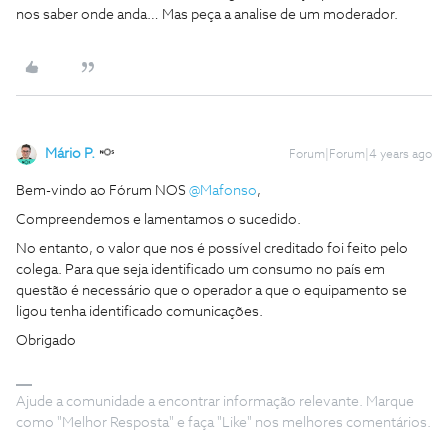
nos saber onde anda… Mas peça a analise de um moderador.
Mário P.
Forum|Forum|4 years ago
Bem-vindo ao Fórum NOS
@Mafonso
,
Compreendemos e lamentamos o sucedido.
No entanto, o valor que nos é possível creditado foi feito pelo
colega. Para que seja identificado um consumo no país em
questão é necessário que o operador a que o equipamento se
ligou tenha identificado comunicações.
Obrigado
Ajude a comunidade a encontrar informação relevante. Marque
como "Melhor Resposta" e faça "Like" nos melhores comentários.