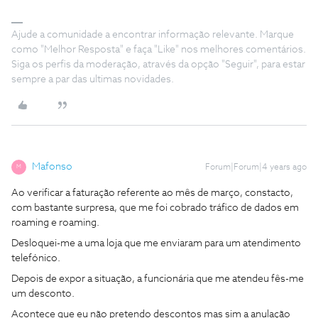
Ajude a comunidade a encontrar informação relevante. Marque
como "Melhor Resposta" e faça "Like" nos melhores comentários.
Siga os perfis da moderação, através da opção "Seguir", para estar
sempre a par das ultimas novidades.
Mafonso
Forum|Forum|4 years ago
M
Ao verificar a faturação referente ao mês de março, constacto,
com bastante surpresa, que me foi cobrado tráfico de dados em
roaming e roaming.
Desloquei-me a uma loja que me enviaram para um atendimento
telefónico.
Depois de expor a situação, a funcionária que me atendeu fês-me
um desconto.
Acontece que eu não pretendo descontos mas sim a anulação