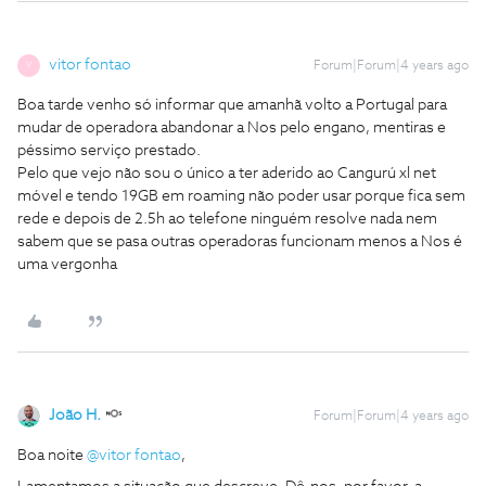
vitor fontao
Forum|Forum|4 years ago
V
Boa tarde venho só informar que amanhã volto a Portugal para
mudar de operadora abandonar a Nos pelo engano, mentiras e
péssimo serviço prestado.
Pelo que vejo não sou o único a ter aderido ao Cangurú xl net
móvel e tendo 19GB em roaming não poder usar porque fica sem
rede e depois de 2.5h ao telefone ninguém resolve nada nem
sabem que se pasa outras operadoras funcionam menos a Nos é
uma vergonha
João H.
Forum|Forum|4 years ago
Boa noite
@vitor fontao
,