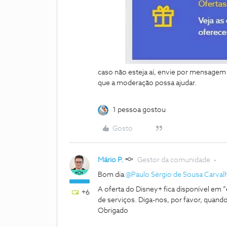
caso não esteja aí, envie por mensagem 
que a moderação possa ajudar.
1 pessoa gostou
Gosto
Mário P.
Gestor da comunidade
Bom dia
@Paulo Sérgio de Sousa Carval
A oferta do Disney+ fica disponível em “
+6
de serviços. Diga-nos, por favor, quando 
Obrigado