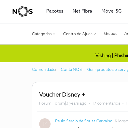
Pacotes
Net Fibra
Móvel 5G
Grupos
As
Categorias
Centro de Ajuda
Vishing | Phish
Comunidade
Conta NOS
Gerir produtos e servi
Voucher Disney +
Forum|Forum|3 years ago
17 comentários
1
Paulo Sérgio de Sousa Carvalho
Kiloby
P