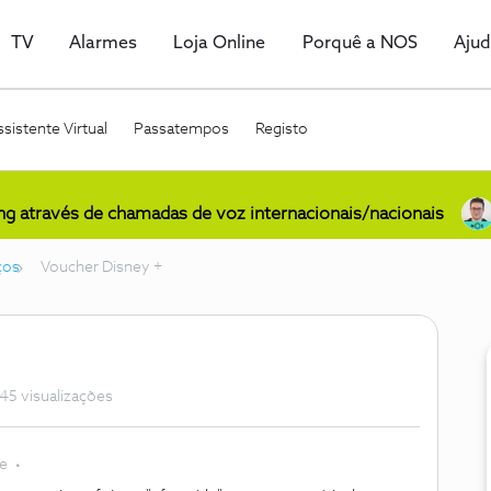
TV
Alarmes
Loja Online
Porquê a NOS
Aju
sistente Virtual
Passatempos
Registo
ing através de chamadas de voz internacionais/nacionais
ços
Voucher Disney +
45 visualizações
te