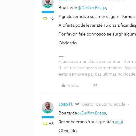
Boa tarde
@Delfim Braga
,
Agradecemos a sua mensagem. Vamos a
+6
A oferta pode levar até 15 dias a ficar 
Por favor, fale connosco se surgir algu
Obrigado
Ajude a comunidade a encontrar inform
"Like" nos melhores comentários. Siga o
estar sempre a par das ultimas novidade
Gosto
João H.
Gestor da comunidade
Boa tarde
@Delfim Braga
,
Respondemos à sua questão
aqui
.
+6
Obrigado