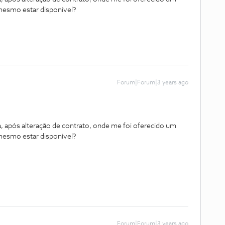
mesmo estar disponível?
Forum|Forum|3 years ago
 após alteração de contrato, onde me foi oferecido um
mesmo estar disponível?
Forum|Forum|3 years ago