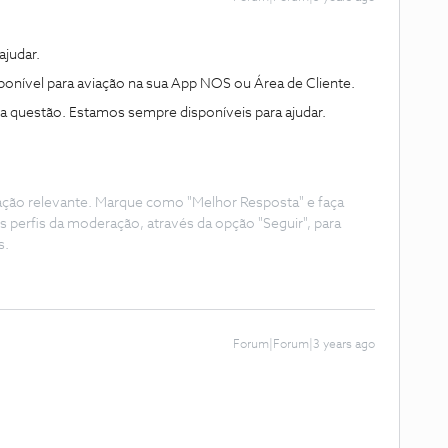
judar.
disponível para aviação na sua App NOS ou Área de Cliente.
ma questão. Estamos sempre disponíveis para ajudar.
ação relevante. Marque como "Melhor Resposta" e faça
s perfis da moderação, através da opção "Seguir", para
s.
Forum|Forum|3 years ago