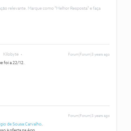
ação relevante. Marque como "Melhor Resposta" e faça
Kilobyte
Forum|Forum|3 years ago
e foi a 22/12.
Forum|Forum|3 years ago
gio de Sousa Carvalho
.
esso à oferta na App.