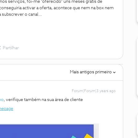
os serviços, foi-me "oferecido" uns meses grátis de
 conseguiria activar a oferta, acontece que nem na box nem
 subscrever o canal...
Partilhar
Mais antigos primeiro
Forum|Forum|3 years ago
ho
, verifique também na sua área de cliente
omepage