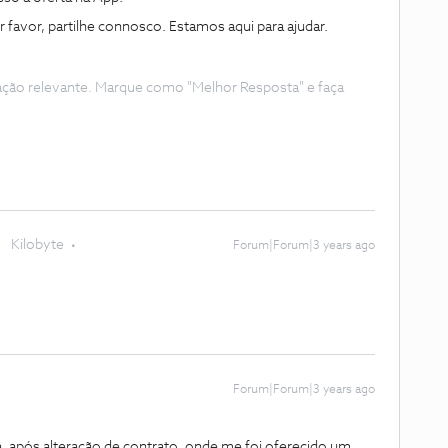
 favor, partilhe connosco. Estamos aqui para ajudar.
ação relevante. Marque como "Melhor Resposta" e faça
Kilobyte
Forum|Forum|3 years ago
Forum|Forum|3 years ago
 após alteração de contrato, onde me foi oferecido um