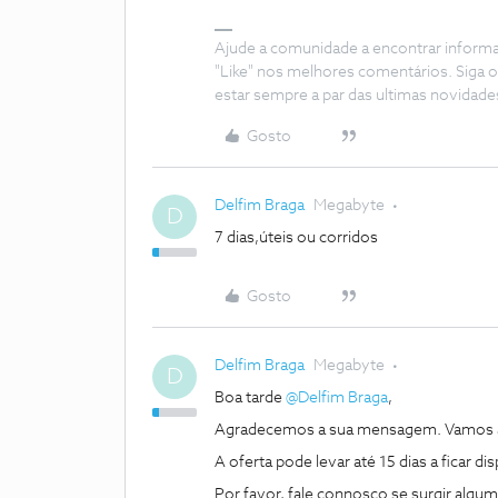
Ajude a comunidade a encontrar inform
"Like" nos melhores comentários. Siga o
estar sempre a par das ultimas novidade
Gosto
Delfim Braga
Megabyte
D
7 dias,úteis ou corridos
Gosto
Delfim Braga
Megabyte
D
Boa tarde
@Delfim Braga
,
Agradecemos a sua mensagem. Vamos a
A oferta pode levar até 15 dias a ficar 
Por favor, fale connosco se surgir algu