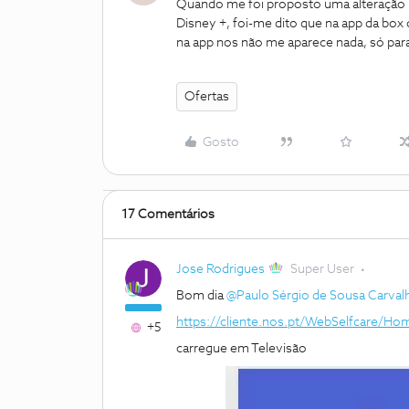
Quando me foi proposto uma alteração n
Disney +, foi-me dito que na app da box
na app nos não me aparece nada, só para
Ofertas
Gosto
17 Comentários
Jose Rodrigues
Super User
Bom dia
@Paulo Sérgio de Sousa Carval
https://cliente.nos.pt/WebSelfcare/H
+5
carregue em Televisão