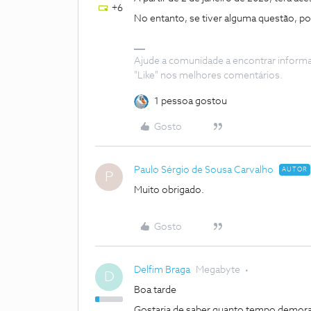
+6
No entanto, se tiver alguma questão, por
Ajude a comunidade a encontrar inform
"Like" nos melhores comentários.
1 pessoa gostou
Gosto
Paulo Sérgio de Sousa Carvalho
AUTOR
P
Muito obrigado.
Gosto
Delfim Braga
Megabyte
D
Boa tarde
Gostaria de saber quanto tempo demora,