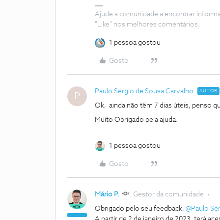
Ajude a comunidade a encontrar inform
"Like" nos melhores comentários.
1 pessoa gostou
Gosto
Paulo Sérgio de Sousa Carvalho
AUTOR
P
Ok, ainda não têm 7 dias úteis, penso qu
Muito Obrigado pela ajuda.
1 pessoa gostou
Gosto
Mário P.
Gestor da comunidade
Obrigado pelo seu feedback,
@Paulo Sér
A partir de 2 de janeiro de 2023, terá ac