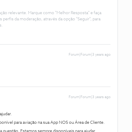
ação relevante. Marque como "Melhor Resposta" e faça
s perfis da moderação, através da opção "Seguir", para
s.
Forum|Forum|3 years ago
Forum|Forum|3 years ago
judar.
disponível para aviação na sua App NOS ou Área de Cliente.
ma questão. Estamos sempre disponíveis para ajudar.