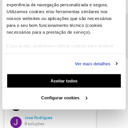
experiência de navegação personalizada e segura.
Utilizamos cookies e/ou ferramentas similares nos
nossos websites ou aplicações que são necessários
Descubra as novidades de junho
Precisa de ajuda?
para o seu bom funcionamento técnico (cookies
necessários para a prestação de serviço).
Caso aceite, poderemos utilizar cookies para analisar
informação estatística (cookies de analítica), adaptar
este serviço às suas preferências e apresentar-lhe
Ver mais detalhes
funcionalidades (cookies de personalização e
funcionalidade) e adaptar anúncios aos seus interesses
(cookies de publicidade personalizada). Pode gerir a
Aceitar todos
utilização dos cookies clicando em "
Configurar
Hall of Fame de junho
Cookies
".
Configurar cookies
Guimas
12 soluções
Jose Rodrigues
8 soluções