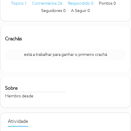
Tópico 1
Comentários 26
Respondido 0
Pontos 0
Seguidores
0
A Seguir
0
Crachás
está a trabalhar para ganhar o primeiro crachá
Sobre
Membro desde
Atividade