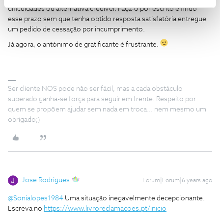
dificuldades ou alternativa credível. Faça-o por escrito e findo
esse prazo sem que tenha obtido resposta satisfatória entregue
um pedido de cessação por incumprimento.
Já agora, o antónimo
de gratificante é frustrante.
Ser cliente NOS pode não ser fácil, mas a cada obstáculo
superado ganha-se força para seguir em frente. Respeito por
quem se propõem ajudar sem nada em troca... nem mesmo um
obrigado;)
Jose Rodrigues
Forum|Forum|6 years ago
@Sonialopes1984
Uma situação inegavelmente decepcionante.
Escreva no
https://www.livroreclamacoes.pt/inicio