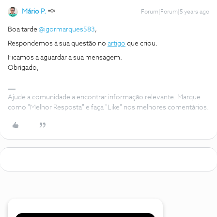
Mário P.
Forum|Forum|5 years ago
Boa tarde
@igormarques583
,
Respondemos à sua questão no
artigo
que criou.
Ficamos a aguardar a sua mensagem.
Obrigado,
Ajude a comunidade a encontrar informação relevante. Marque
como "Melhor Resposta" e faça "Like" nos melhores comentários.