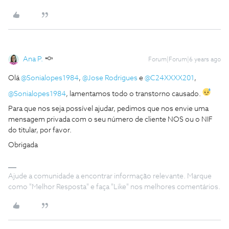
Ana P.
Forum|Forum|6 years ago
Olá
@Sonialopes1984
,
@Jose Rodrigues
e
@C24XXXX201
,
@Sonialopes1984
, lamentamos todo o transtorno causado.
Para que nos seja possível ajudar, pedimos que nos envie uma
mensagem privada com o seu número de cliente NOS ou o NIF
do titular, por favor.
Obrigada
Ajude a comunidade a encontrar informação relevante. Marque
como "Melhor Resposta" e faça "Like" nos melhores comentários.