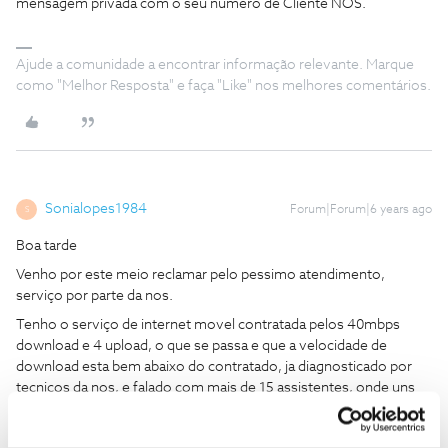
mensagem privada com o seu número de Cliente NOS.
Ajude a comunidade a encontrar informação relevante. Marque
como "Melhor Resposta" e faça "Like" nos melhores comentários.
Sonialopes1984
Forum|Forum|6 years ago
S
Boa tarde
Venho por este meio reclamar pelo pessimo atendimento,
serviço por parte da nos.
Tenho o serviço de internet movel contratada pelos 40mbps
download e 4 upload, o que se passa e que a velocidade de
download esta bem abaixo do contratado, ja diagnosticado por
tecnicos da nos, e falado com mais de 15 assistentes, onde uns
dizem uma coisa e outros dizem outra, o que e certo e que estao
a falhar e a nao prestarem atencao ao cliente, o que e