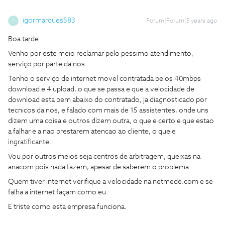
igormarques583
Forum|Forum|5 years ago
I
Boa tarde
Venho por este meio reclamar pelo pessimo atendimento,
serviço por parte da nos.
Tenho o serviço de internet movel contratada pelos 40mbps
download e 4 upload, o que se passa e que a velocidade de
download esta bem abaixo do contratado, ja diagnosticado por
tecnicos da nos, e falado com mais de 15 assistentes, onde uns
dizem uma coisa e outros dizem outra, o que e certo e que estao
a falhar e a nao prestarem atencao ao cliente, o que e
ingratificante.
Vou por outros meios seja centros de arbitragem, queixas na
anacom pois nada fazem, apesar de saberem o problema.
Quem tiver internet verifique a velocidade na netmede.com e se
falha a internet façam como eu.
E triste como esta empresa funciona.