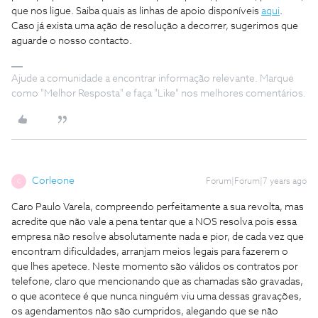
que nos ligue. Saiba quais as linhas de apoio disponíveis
aqui
.
Caso já exista uma ação de resolução a decorrer, sugerimos que
aguarde o nosso contacto.
Ajude a comunidade a encontrar informação relevante. Marque
como "Melhor Resposta" e faça "Like" nos melhores comentários.
Corleone
Forum|Forum|7 years ago
C
Caro Paulo Varela, compreendo perfeitamente a sua revolta, mas
acredite que não vale a pena tentar que a NOS resolva pois essa
empresa não resolve absolutamente nada e pior, de cada vez que
encontram dificuldades, arranjam meios legais para fazerem o
que lhes apetece. Neste momento são válidos os contratos por
telefone, claro que mencionando que as chamadas são gravadas,
o que acontece é que nunca ninguém viu uma dessas gravações,
os agendamentos não são cumpridos, alegando que se não