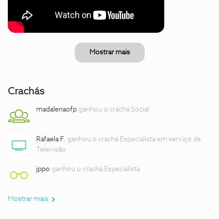
Mostrar mais
Crachás
madalenaofp
ganhou o crachá Social
Rafaela F.
ganhou o crachá Especialista em serviço de
Televisão
jppo
ganhou o crachá Especialista
Mostrar mais