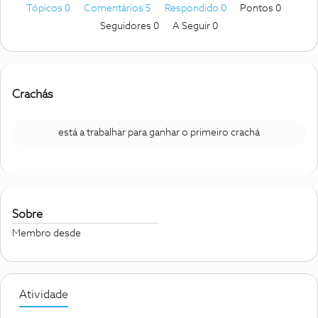
Tópicos 0
Comentários 5
Respondido 0
Pontos 0
Seguidores
0
A Seguir
0
Crachás
está a trabalhar para ganhar o primeiro crachá
Sobre
Membro desde
Atividade