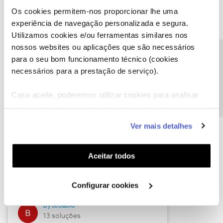
Os cookies permitem-nos proporcionar lhe uma
experiência de navegação personalizada e segura.
Utilizamos cookies e/ou ferramentas similares nos
Descubra as novidades de julho
nossos websites ou aplicações que são necessários
Precisa de ajuda?
para o seu bom funcionamento técnico (cookies
necessários para a prestação de serviço).
Caso aceite, poderemos utilizar cookies para analisar
informação estatística (cookies de analítica), adaptar
este serviço às suas preferências e apresentar-lhe
Ver mais detalhes
funcionalidades (cookies de personalização e
funcionalidade) e adaptar anúncios aos seus interesses
(cookies de publicidade personalizada). Pode gerir a
Hall of Fame de julho
Aceitar todos
utilização dos cookies clicando em "
Configurar
Guimas
Cookies
".
Configurar cookies
17 soluções
ByteSábio
13 soluções