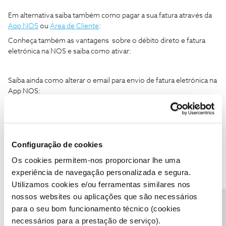
Em alternativa saiba também como pagar a sua fatura através da
App NOS
ou
Área de Cliente
:
Conheça também as vantagens sobre o débito direto e fatura
eletrónica na NOS e saiba como ativar:
Saiba ainda como alterar o email para envio de fatura eletrónica na
App NOS:
Beneficie de todas as vantagens associadas à gestão
deste e outros serviços na sua
Área de Cliente
ou
na
App NOS
, disponível através do
Google Play
e
Configuração de cookies
da
App Store
.
Os cookies permitem-nos proporcionar lhe uma
experiência de navegação personalizada e segura.
Partilhe connosco quaisquer dúvidas que possam surgir. Estamos
Utilizamos cookies e/ou ferramentas similares nos
sempre disponíveis para ajudar.
nossos websites ou aplicações que são necessários
para o seu bom funcionamento técnico (cookies
necessários para a prestação de serviço).
Ajude a comunidade a encontrar informação relevante. Marque