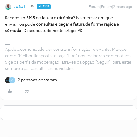
João H.
AUTOR
Forum|Forum|2 years ago
Recebeu o S
MS de fatura eletrónica
? Na mensagem que
enviámos pode
consultar e pagar a fatura de forma rápida e
cómoda
. Descubra tudo neste artigo. 😎
Ajude a comunidade a encontrar informação relevante. Marque
como "Melhor Resposta" e faça "Like" nos melhores comentários.
Siga os perfis da moderação, através da opção "Seguir", para estar
sempre a par das ultimas novidades.
2 pessoas gostaram
A